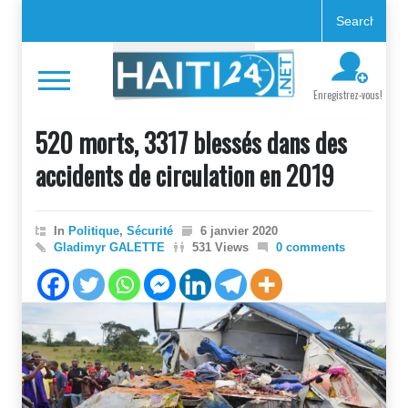
Enregistrez-vous!
520 morts, 3317 blessés dans des
accidents de circulation en 2019
In
Politique
,
Sécurité
6 janvier 2020
Gladimyr GALETTE
531 Views
0 comments