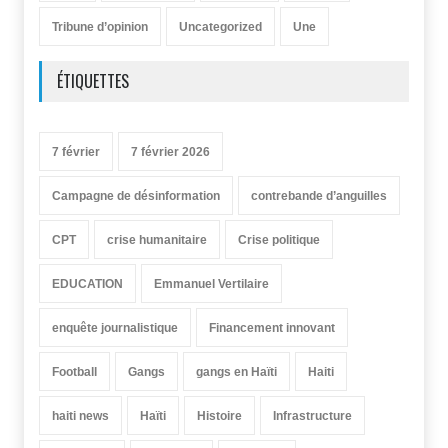
Tribune d’opinion
Uncategorized
Une
ÉTIQUETTES
7 février
7 février 2026
Campagne de désinformation
contrebande d’anguilles
CPT
crise humanitaire
Crise politique
EDUCATION
Emmanuel Vertilaire
enquête journalistique
Financement innovant
Football
Gangs
gangs en Haïti
Haiti
haiti news
Haïti
Histoire
Infrastructure