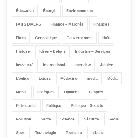
Éducation
Énergie
Environnement
FAITS DIVERS
Finance – Marchés
Finances
Flash
Géopolitique
Gouvernement
Haïti
Histoire
Idées – Débats
Industrie – Services
Insécurité
International
Interview
Justice
L’église
Loisirs
Médecine
media
Média
Monde
obsèques
Opinions
Peoples
Petrocaribe
Politique
Politique – Société
Pollution
Santé
Science
Sécurité
Social
Sport
Technologie
Tourisme
tribune