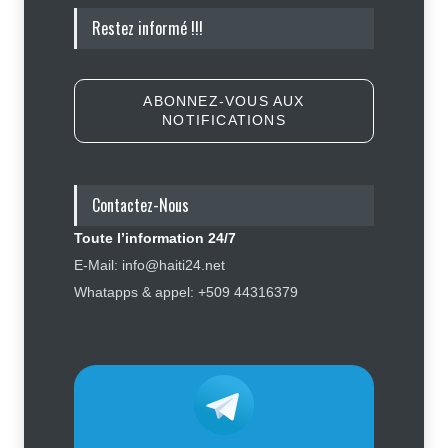
Symbole d’échec politique, Youri
Restez informé !!!
Latortue aujourd’hui en quête de
réhabilitation
Politique
5 août 2026
ABONNEZ-VOUS AUX
NOTIFICATIONS
Haïti : les plaintes contre Sunrise
Airways se multiplient, des clients
réclament des mesures contre la
compagnie
Contactez-Nous
Justice
,
Sécurité
5 août 2026
Toute l’information 24/7
Élections : Alix Didier Fils-Aimé
E-Mail: info@haiti24.net
montre l’exemple en s’inscrivant
Whatapps & appel: +509 44316379
sur le registre électoral
Politique
4 août 2026