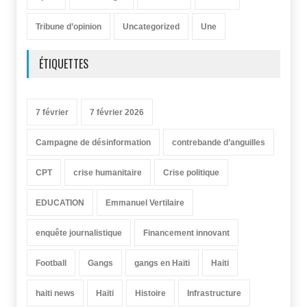
Tribune d’opinion
Uncategorized
Une
ÉTIQUETTES
7 février
7 février 2026
Campagne de désinformation
contrebande d’anguilles
CPT
crise humanitaire
Crise politique
EDUCATION
Emmanuel Vertilaire
enquête journalistique
Financement innovant
Football
Gangs
gangs en Haïti
Haiti
haiti news
Haïti
Histoire
Infrastructure