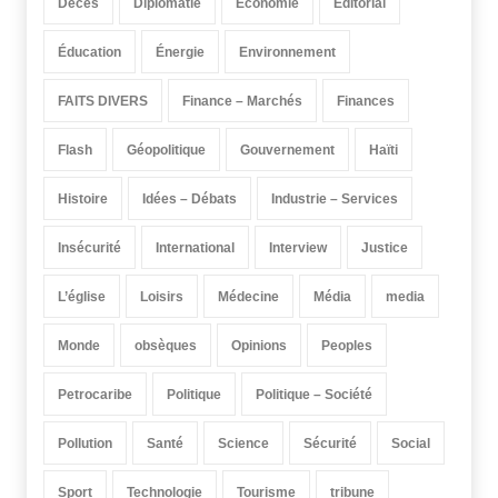
Décès
Diplomatie
Économie
Éditorial
Éducation
Énergie
Environnement
FAITS DIVERS
Finance – Marchés
Finances
Flash
Géopolitique
Gouvernement
Haïti
Histoire
Idées – Débats
Industrie – Services
Insécurité
International
Interview
Justice
L’église
Loisirs
Médecine
Média
media
Monde
obsèques
Opinions
Peoples
Petrocaribe
Politique
Politique – Société
Pollution
Santé
Science
Sécurité
Social
Sport
Technologie
Tourisme
tribune