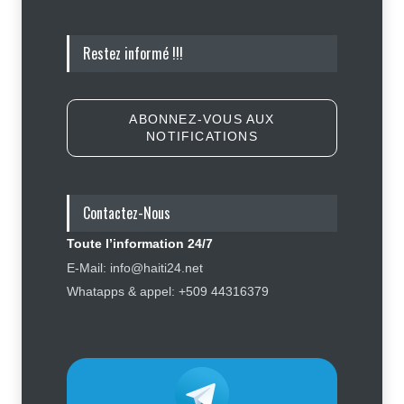
Appuyé par les États-Unis, le
Restez informé !!!
gouvernement resserre son
dispositif sécuritaire
Sécurité
5 août 2026
ABONNEZ-VOUS AUX
NOTIFICATIONS
Symbole d’échec politique, Youri
Latortue aujourd’hui en quête de
réhabilitation
Contactez-Nous
Politique
5 août 2026
Toute l’information 24/7
Affaire Jovenel Moïse : peur
E-Mail: info@haiti24.net
d’affronter la justice, Jean Monard
Whatapps & appel: +509 44316379
Métellus de nouveau convoqué par
le juge Jean Denis Cyprien
Justice
,
Sécurité
6 août 2026