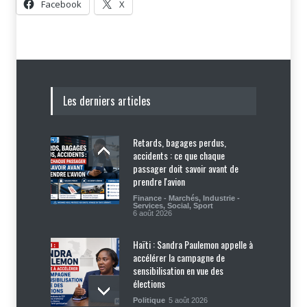
Facebook
X
Les derniers articles
Retards, bagages perdus,
accidents : ce que chaque
passager doit savoir avant de
prendre l'avion
Finance - Marchés
,
Industrie -
Services
,
Social
,
Sport
6 août 2026
Haïti : Sandra Paulemon appelle à
accélérer la campagne de
sensibilisation en vue des
élections
Politique
5 août 2026