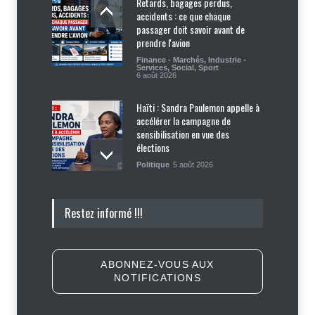
Retards, bagages perdus,
accidents : ce que chaque
passager doit savoir avant de
prendre l'avion
Finance - Marchés
,
Industrie -
Services
,
Social
,
Sport
6 août 2026
Haïti : Sandra Paulemon appelle à
accélérer la campagne de
sensibilisation en vue des
élections
Politique
5 août 2026
Appuyé par les États-Unis, le
Restez informé !!!
gouvernement resserre son
dispositif sécuritaire
Sécurité
5 août 2026
ABONNEZ-VOUS AUX
NOTIFICATIONS
Symbole d’échec politique, Youri
Latortue aujourd’hui en quête de