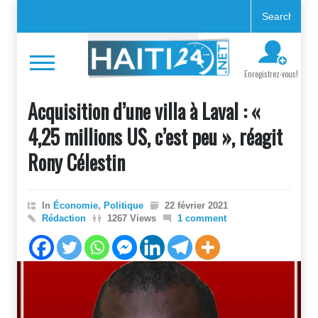
Enregistrez-vous!
Acquisition d’une villa à Laval : «
4,25 millions US, c’est peu », réagit
Rony Célestin
In
Économie
,
Politique
22 février 2021
Rédaction
1267 Views
1 comment