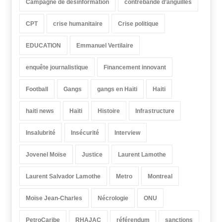
Campagne de désinformation
contrebande d’anguilles
CPT
crise humanitaire
Crise politique
EDUCATION
Emmanuel Vertilaire
enquête journalistique
Financement innovant
Football
Gangs
gangs en Haïti
Haiti
haiti news
Haïti
Histoire
Infrastructure
Insalubrité
Insécurité
Interview
Jovenel Moïse
Justice
Laurent Lamothe
Laurent Salvador Lamothe
Metro
Montreal
Moïse Jean-Charles
Nécrologie
ONU
PetroCaribe
RHAJAC
référendum
sanctions