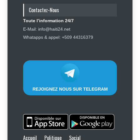
réhabilitation
Contactez-Nous
Politique
5 août 2026
Toute l’information 24/7
Affaire Jovenel Moïse : peur
E-Mail: info@haiti24.net
d’affronter la justice, Jean Monard
Whatapps & appel: +509 44316379
Métellus de nouveau convoqué par
le juge Jean Denis Cyprien
Justice
,
Sécurité
6 août 2026
REJOIGNEZ NOUS SUR TELEGRAM
Accueil
Politique
Social