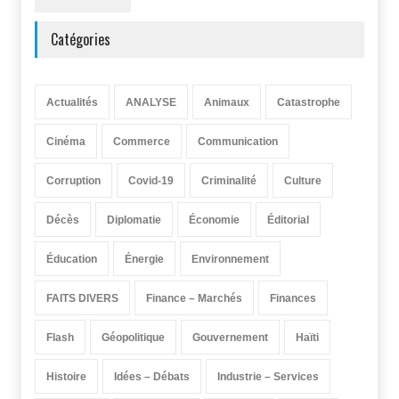
Catégories
Actualités
ANALYSE
Animaux
Catastrophe
Cinéma
Commerce
Communication
Corruption
Covid-19
Criminalité
Culture
Décès
Diplomatie
Économie
Éditorial
Éducation
Énergie
Environnement
FAITS DIVERS
Finance – Marchés
Finances
Flash
Géopolitique
Gouvernement
Haïti
Histoire
Idées – Débats
Industrie – Services