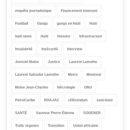
enquête journalistique
Financement innovant
Football
Gangs
gangs en Haïti
Haiti
haiti news
Haïti
Histoire
Infrastructure
Insalubrité
Insécurité
Interview
Jovenel Moïse
Justice
Laurent Lamothe
Laurent Salvador Lamothe
Metro
Montreal
Moïse Jean-Charles
Nécrologie
ONU
PetroCaribe
RHAJAC
référendum
sanctions
SANTÉ
Sauveur Pierre Étienne
SOGENER
Trafic organes
Transition
Union africaine