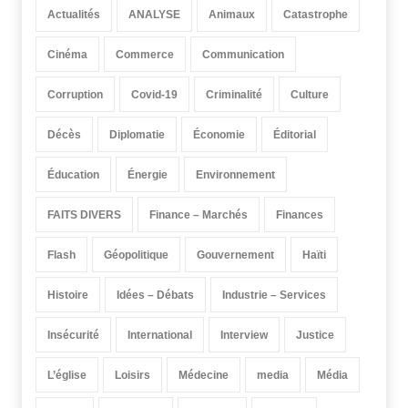
Actualités
ANALYSE
Animaux
Catastrophe
Cinéma
Commerce
Communication
Corruption
Covid-19
Criminalité
Culture
Décès
Diplomatie
Économie
Éditorial
Éducation
Énergie
Environnement
FAITS DIVERS
Finance – Marchés
Finances
Flash
Géopolitique
Gouvernement
Haïti
Histoire
Idées – Débats
Industrie – Services
Insécurité
International
Interview
Justice
L’église
Loisirs
Médecine
media
Média