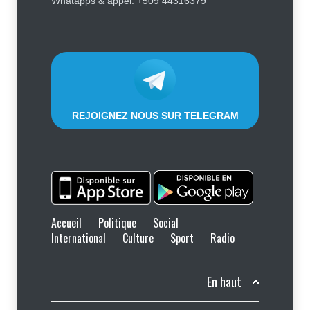
Whatapps & appel: +509 44316379
passager doit savoir avant de
prendre l'avion
Finance - Marchés
,
Industrie -
Services
,
Social
,
Sport
6 août 2026
REJOIGNEZ NOUS SUR TELEGRAM
Accueil
Politique
Social
International
Culture
Sport
Radio
En haut