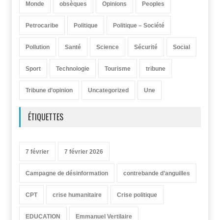
Monde
obsèques
Opinions
Peoples
Petrocaribe
Politique
Politique – Société
Pollution
Santé
Science
Sécurité
Social
Sport
Technologie
Tourisme
tribune
Tribune d’opinion
Uncategorized
Une
ÉTIQUETTES
7 février
7 février 2026
Campagne de désinformation
contrebande d’anguilles
CPT
crise humanitaire
Crise politique
EDUCATION
Emmanuel Vertilaire