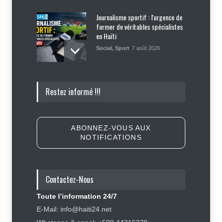
Journalisme sportif : l'urgence de
former de véritables spécialistes
en Haïti
Social
,
Sport
7 août 2026
Police nationale : les divisions
Restez informé !!!
internes profitent-elles aux gangs
?
Sécurité
7 août 2026
ABONNEZ-VOUS AUX
NOTIFICATIONS
Affaire Jovenel Moïse : peur
d’affronter la justice, Jean Monard
Métellus de nouveau convoqué par
le juge Jean Denis Cyprien
Contactez-Nous
Justice
,
Sécurité
6 août 2026
Toute l’information 24/7
Retards, bagages perdus,
E-Mail: info@haiti24.net
accidents : ce que chaque