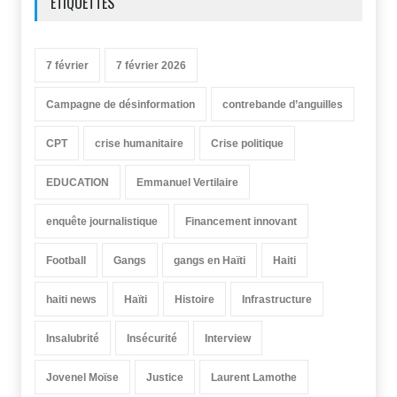
ÉTIQUETTES
7 février
7 février 2026
Campagne de désinformation
contrebande d’anguilles
CPT
crise humanitaire
Crise politique
EDUCATION
Emmanuel Vertilaire
enquête journalistique
Financement innovant
Football
Gangs
gangs en Haïti
Haiti
haiti news
Haïti
Histoire
Infrastructure
Insalubrité
Insécurité
Interview
Jovenel Moïse
Justice
Laurent Lamothe