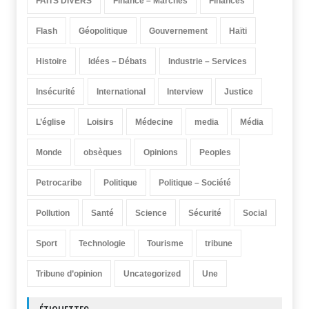
FAITS DIVERS
Finance – Marchés
Finances
Flash
Géopolitique
Gouvernement
Haïti
Histoire
Idées – Débats
Industrie – Services
Insécurité
International
Interview
Justice
L’église
Loisirs
Médecine
media
Média
Monde
obsèques
Opinions
Peoples
Petrocaribe
Politique
Politique – Société
Pollution
Santé
Science
Sécurité
Social
Sport
Technologie
Tourisme
tribune
Tribune d’opinion
Uncategorized
Une