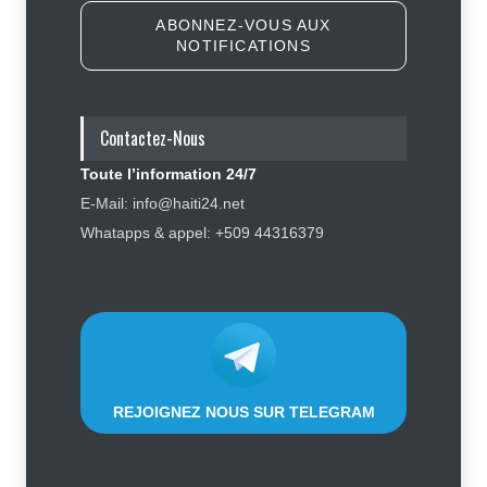
ABONNEZ-VOUS AUX
NOTIFICATIONS
Symbole d’échec politique, Youri
Latortue aujourd’hui en quête de
réhabilitation
Contactez-Nous
Politique
5 août 2026
Toute l’information 24/7
Haïti : les plaintes contre Sunrise
E-Mail: info@haiti24.net
Airways se multiplient, des clients
Whatapps & appel: +509 44316379
réclament des mesures contre la
compagnie
Justice
,
Sécurité
5 août 2026
REJOIGNEZ NOUS SUR TELEGRAM