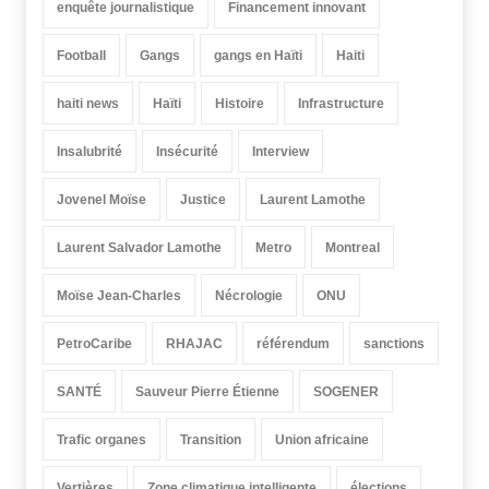
enquête journalistique
Financement innovant
Football
Gangs
gangs en Haïti
Haiti
haiti news
Haïti
Histoire
Infrastructure
Insalubrité
Insécurité
Interview
Jovenel Moïse
Justice
Laurent Lamothe
Laurent Salvador Lamothe
Metro
Montreal
Moïse Jean-Charles
Nécrologie
ONU
PetroCaribe
RHAJAC
référendum
sanctions
SANTÉ
Sauveur Pierre Étienne
SOGENER
Trafic organes
Transition
Union africaine
Vertières
Zone climatique intelligente
élections