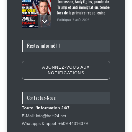
Tennessee, Andy Ogles, proche de
Trump et anti immigration, tombe
lors de la primaire républicaine
Politique
7 août 2026
Journalisme sportif : l'urgence de
Restez informé !!!
former de véritables spécialistes
en Haïti
Social
,
Sport
7 août 2026
ABONNEZ-VOUS AUX
NOTIFICATIONS
Police nationale : les divisions
internes profitent-elles aux gangs
?
Contactez-Nous
Sécurité
7 août 2026
Toute l’information 24/7
Carburants : après trois baisses
E-Mail: info@haiti24.net
successives, les prix repartent à
Whatapps & appel: +509 44316379
la hausse, le gouvernement prend