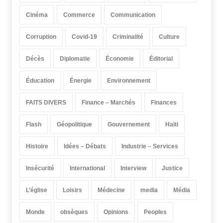
Cinéma
Commerce
Communication
Corruption
Covid-19
Criminalité
Culture
Décès
Diplomatie
Économie
Éditorial
Éducation
Énergie
Environnement
FAITS DIVERS
Finance – Marchés
Finances
Flash
Géopolitique
Gouvernement
Haïti
Histoire
Idées – Débats
Industrie – Services
Insécurité
International
Interview
Justice
L’église
Loisirs
Médecine
media
Média
Monde
obsèques
Opinions
Peoples