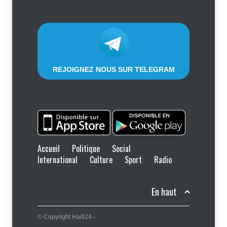
partie pour la population
Économie
,
Social
8 août 2026
REJOIGNEZ NOUS SUR TELEGRAM
Accueil
Politique
Social
International
Culture
Sport
Radio
En haut
© Copyright Haiti24 -