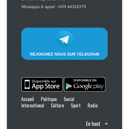
d’affronter la justice, Jean Monard
Whatapps & appel: +509 44316379
Métellus de nouveau convoqué par
le juge Jean Denis Cyprien
Justice
,
Sécurité
6 août 2026
REJOIGNEZ NOUS SUR TELEGRAM
Accueil
Politique
Social
International
Culture
Sport
Radio
En haut