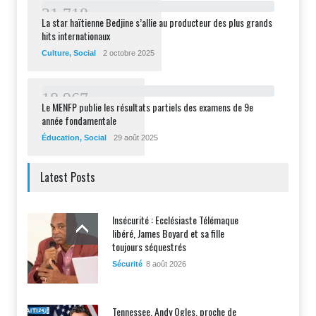
2
1
7
1
8
La star haïtienne Bedjine s’allie au producteur des plus grands
hits internationaux
Culture
,
Social
2 octobre 2025
1
8
9
6
7
Le MENFP publie les résultats partiels des examens de 9e
année fondamentale
Éducation
,
Social
29 août 2025
Latest Posts
Insécurité : Ecclésiaste Télémaque
libéré, James Boyard et sa fille
toujours séquestrés
Sécurité
8 août 2026
Tennessee, Andy Ogles, proche de