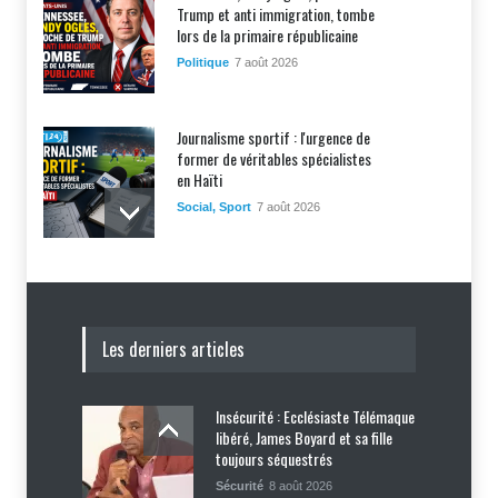
Trump et anti immigration, tombe
lors de la primaire républicaine
Politique
7 août 2026
Journalisme sportif : l'urgence de
former de véritables spécialistes
en Haïti
Social
,
Sport
7 août 2026
Police nationale : les divisions
internes profitent-elles aux gangs
?
Les derniers articles
Sécurité
7 août 2026
Insécurité : Ecclésiaste Télémaque
Affaire Jovenel Moïse : peur
libéré, James Boyard et sa fille
d’affronter la justice, Jean Monard
toujours séquestrés
Métellus de nouveau convoqué par
le juge Jean Denis Cyprien
Sécurité
8 août 2026