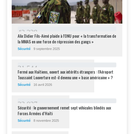
4
2
2
2
8
Alix Didier Fils-Aimé plaide à l'ONU pour « la transformation de
la MMAS en une force de répression des gangs »
Sécurité
9 septembre 2025
3
1
5
4
4
Fermé aux Haïtiens, ouvert aux intérêts étrangers : l’Aéroport
Toussaint Louverture est-il devenu une « base américaine » ?
Sécurité
16 avril 2026
2
2
0
2
7
Sécurité : le gouvernement remet sept véhicules blindés aux
Forces Armées d’Haïti
Sécurité
8 novembre 2025