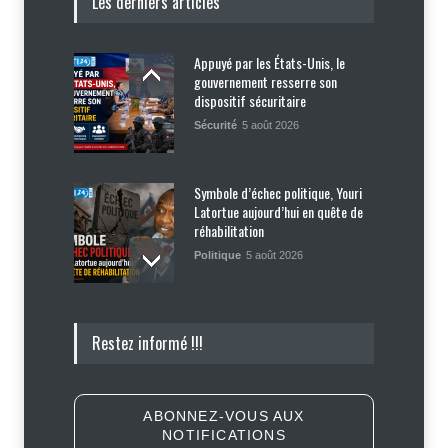
Les derniers articles
Appuyé par les États-Unis, le
gouvernement resserre son
dispositif sécuritaire
Sécurité
5 août 2026
Symbole d’échec politique, Youri
Latortue aujourd’hui en quête de
réhabilitation
Politique
5 août 2026
Haïti : les plaintes contre Sunrise
Restez informé !!!
Airways se multiplient, des clients
réclament des mesures contre la
compagnie
Justice
,
Sécurité
5 août 2026
ABONNEZ-VOUS AUX
NOTIFICATIONS