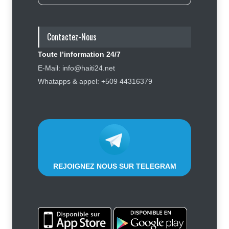
Élections : Alix Didier Fils-Aimé
montre l’exemple en s’inscrivant
sur le registre électoral
Contactez-Nous
Politique
4 août 2026
Toute l’information 24/7
Haïti : Sandra Paulemon appelle à
E-Mail: info@haiti24.net
accélérer la campagne de
Whatapps & appel: +509 44316379
sensibilisation en vue des
élections
Politique
5 août 2026
REJOIGNEZ NOUS SUR TELEGRAM