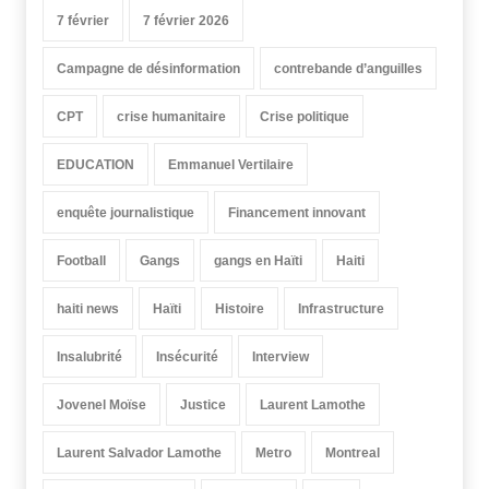
7 février
7 février 2026
Campagne de désinformation
contrebande d’anguilles
CPT
crise humanitaire
Crise politique
EDUCATION
Emmanuel Vertilaire
enquête journalistique
Financement innovant
Football
Gangs
gangs en Haïti
Haiti
haiti news
Haïti
Histoire
Infrastructure
Insalubrité
Insécurité
Interview
Jovenel Moïse
Justice
Laurent Lamothe
Laurent Salvador Lamothe
Metro
Montreal