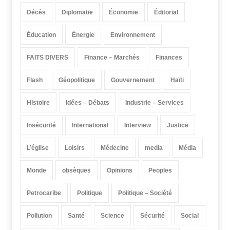
Décès
Diplomatie
Économie
Éditorial
Éducation
Énergie
Environnement
FAITS DIVERS
Finance – Marchés
Finances
Flash
Géopolitique
Gouvernement
Haïti
Histoire
Idées – Débats
Industrie – Services
Insécurité
International
Interview
Justice
L’église
Loisirs
Médecine
media
Média
Monde
obsèques
Opinions
Peoples
Petrocaribe
Politique
Politique – Société
Pollution
Santé
Science
Sécurité
Social