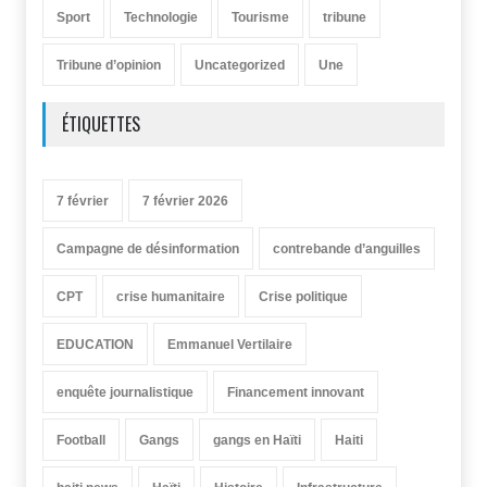
Sport
Technologie
Tourisme
tribune
Tribune d’opinion
Uncategorized
Une
ÉTIQUETTES
7 février
7 février 2026
Campagne de désinformation
contrebande d’anguilles
CPT
crise humanitaire
Crise politique
EDUCATION
Emmanuel Vertilaire
enquête journalistique
Financement innovant
Football
Gangs
gangs en Haïti
Haiti