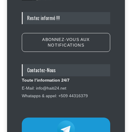
Haïti : les plaintes contre Sunrise
Restez informé !!!
Airways se multiplient, des clients
réclament des mesures contre la
compagnie
Justice
,
Sécurité
5 août 2026
ABONNEZ-VOUS AUX
NOTIFICATIONS
Élections : Alix Didier Fils-Aimé
montre l’exemple en s’inscrivant
sur le registre électoral
Contactez-Nous
Politique
4 août 2026
Toute l’information 24/7
Haïti : Sandra Paulemon appelle à
E-Mail: info@haiti24.net
accélérer la campagne de
Whatapps & appel: +509 44316379
sensibilisation en vue des
élections
Politique
5 août 2026