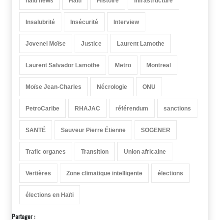
haiti news
Haïti
Histoire
Infrastructure
Insalubrité
Insécurité
Interview
Jovenel Moïse
Justice
Laurent Lamothe
Laurent Salvador Lamothe
Metro
Montreal
Moïse Jean-Charles
Nécrologie
ONU
PetroCaribe
RHAJAC
référendum
sanctions
SANTÉ
Sauveur Pierre Étienne
SOGENER
Trafic organes
Transition
Union africaine
Vertières
Zone climatique intelligente
élections
élections en Haïti
Partager :