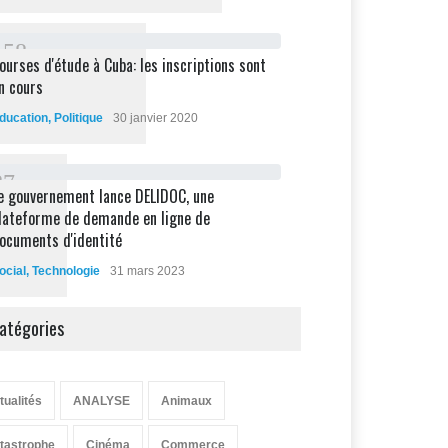
1
5
8
ourses d'étude à Cuba: les inscriptions sont
n cours
ducation
,
Politique
30 janvier 2020
8
7
e gouvernement lance DELIDOC, une
lateforme de demande en ligne de
ocuments d'identité
ocial
,
Technologie
31 mars 2023
atégories
tualités
ANALYSE
Animaux
tastrophe
Cinéma
Commerce