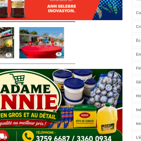
Co
Cr
Éc
En
Fi
Gé
Hi
In
In
L’