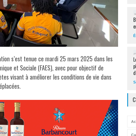
B
e
É
ation s’est tenue ce mardi 25 mars 2025 dans les
L
p
ique et Sociale (FAES), avec pour objectif de
d
es visant à améliorer les conditions de vie dans
S
déplacées.
C
Ac
Ca