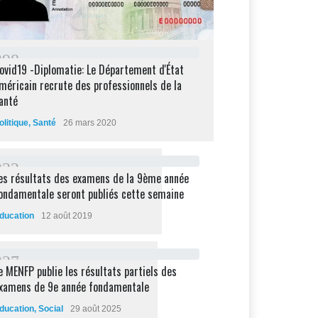
2
9
8
ovid19 -Diplomatie: Le Département d'État
méricain recrute des professionnels de la
anté
olitique
,
Santé
26 mars 2020
2
3
2
es résultats des examens de la 9ème année
ondamentale seront publiés cette semaine
ducation
12 août 2019
2
2
7
e MENFP publie les résultats partiels des
xamens de 9e année fondamentale
ducation
,
Social
29 août 2025