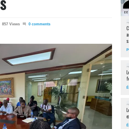
s
857 Views
0 comments
C
a
s
P
L
f
É
L
e
É