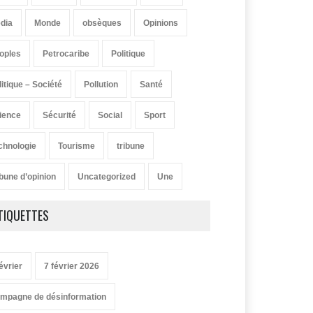
dia
Monde
obsèques
Opinions
oples
Petrocaribe
Politique
litique – Société
Pollution
Santé
ience
Sécurité
Social
Sport
chnologie
Tourisme
tribune
ibune d’opinion
Uncategorized
Une
TIQUETTES
évrier
7 février 2026
mpagne de désinformation