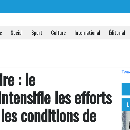
ue
Social
Sport
Culture
International
Éditorial
re : le
Twee
tensifie les efforts
L
les conditions de