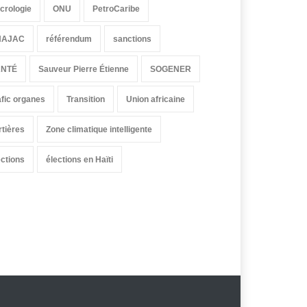
crologie
ONU
PetroCaribe
HAJAC
référendum
sanctions
ANTÉ
Sauveur Pierre Étienne
SOGENER
afic organes
Transition
Union africaine
rtières
Zone climatique intelligente
ections
élections en Haïti