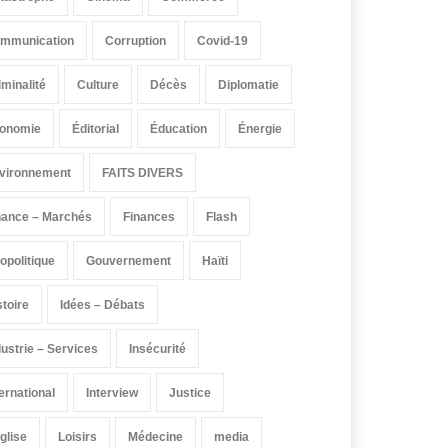
mmunication
Corruption
Covid-19
iminalité
Culture
Décès
Diplomatie
onomie
Éditorial
Éducation
Énergie
vironnement
FAITS DIVERS
nance – Marchés
Finances
Flash
opolitique
Gouvernement
Haïti
stoire
Idées – Débats
dustrie – Services
Insécurité
ternational
Interview
Justice
église
Loisirs
Médecine
media