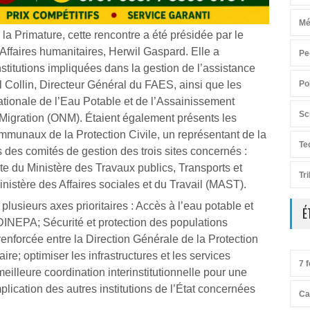
Mé
a Primature, cette rencontre a été présidée par le
 Affaires humanitaires, Herwil Gaspard. Elle a
Pe
titutions impliquées dans la gestion de l’assistance
Po
Collin, Directeur Général du FAES, ainsi que les
ationale de l’Eau Potable et de l’Assainissement
Sc
 Migration (ONM). Étaient également présents les
munaux de la Protection Civile, un représentant de la
Te
es comités de gestion des trois sites concernés :
ite du Ministère des Travaux publics, Transports et
Tr
istère des Affaires sociales et du Travail (MAST).
 plusieurs axes prioritaires : Accès à l’eau potable et
É
DINEPA; Sécurité et protection des populations
enforcée entre la Direction Générale de la Protection
e; optimiser les infrastructures et les services
7 f
meilleure coordination interinstitutionnelle pour une
mplication des autres institutions de l’État concernées
Ca