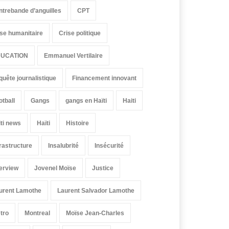
ntrebande d’anguilles
CPT
ise humanitaire
Crise politique
UCATION
Emmanuel Vertilaire
quête journalistique
Financement innovant
otball
Gangs
gangs en Haïti
Haiti
iti news
Haïti
Histoire
frastructure
Insalubrité
Insécurité
terview
Jovenel Moïse
Justice
urent Lamothe
Laurent Salvador Lamothe
tro
Montreal
Moïse Jean-Charles