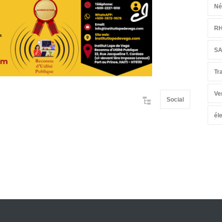
Né
R
S
Tr
Ve
Social
él