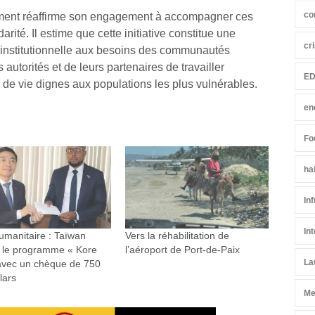
co
nement réaffirme son engagement à accompagner ces
rité. Il estime que cette initiative constitue une
cr
 institutionnelle aux besoins des communautés
 autorités et de leurs partenaires de travailler
ED
 de vie dignes aux populations les plus vulnérables.
en
Fo
ha
In
In
umanitaire : Taïwan
Vers la réhabilitation de
e le programme « Kore
l’aéroport de Port-de-Paix
La
avec un chèque de 750
lars
Me