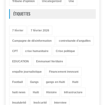
Tribune d’opinion
Uncategorized
Une
ÉTIQUETTES
7 février
7 février 2026
Campagne de désinformation
contrebande d’anguilles
CPT
crise humanitaire
Crise politique
EDUCATION
Emmanuel Vertilaire
enquête journalistique
Financement innovant
Football
Gangs
gangs en Haïti
Haiti
haiti news
Haïti
Histoire
Infrastructure
Insalubrité
Insécurité
Interview