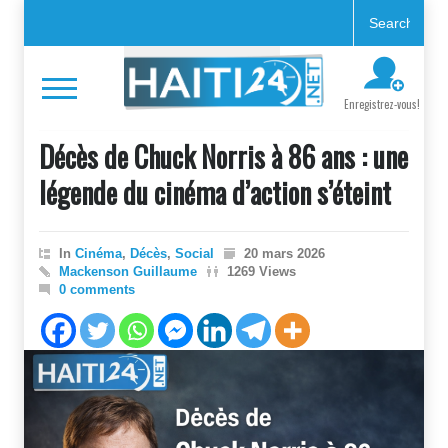
Enregistrez-vous!
Décès de Chuck Norris à 86 ans : une
légende du cinéma d’action s’éteint
In
Cinéma
,
Décès
,
Social
20 mars 2026
Mackenson Guillaume
1269 Views
0 comments