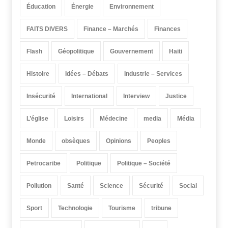
Éducation
Énergie
Environnement
FAITS DIVERS
Finance – Marchés
Finances
Flash
Géopolitique
Gouvernement
Haïti
Histoire
Idées – Débats
Industrie – Services
Insécurité
International
Interview
Justice
L’église
Loisirs
Médecine
media
Média
Monde
obsèques
Opinions
Peoples
Petrocaribe
Politique
Politique – Société
Pollution
Santé
Science
Sécurité
Social
Sport
Technologie
Tourisme
tribune