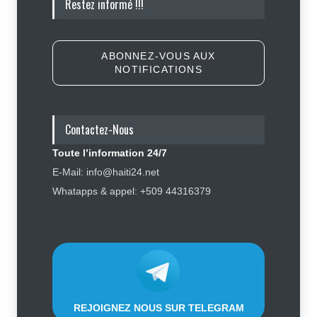
Restez informé !!!
Trump et anti immigration, tombe
lors de la primaire républicaine
Politique
7 août 2026
ABONNEZ-VOUS AUX
NOTIFICATIONS
Journalisme sportif : l'urgence de
former de véritables spécialistes
en Haïti
Contactez-Nous
Social
,
Sport
7 août 2026
Toute l’information 24/7
Police nationale : les divisions
E-Mail: info@haiti24.net
internes profitent-elles aux gangs
Whatapps & appel: +509 44316379
?
Sécurité
7 août 2026
REJOIGNEZ NOUS SUR TELEGRAM