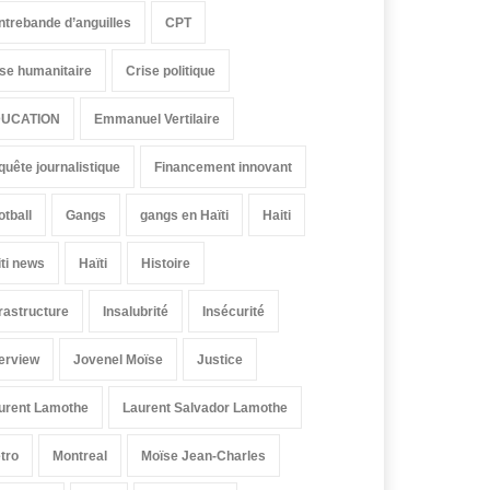
ntrebande d’anguilles
CPT
ise humanitaire
Crise politique
UCATION
Emmanuel Vertilaire
quête journalistique
Financement innovant
otball
Gangs
gangs en Haïti
Haiti
iti news
Haïti
Histoire
frastructure
Insalubrité
Insécurité
terview
Jovenel Moïse
Justice
urent Lamothe
Laurent Salvador Lamothe
tro
Montreal
Moïse Jean-Charles