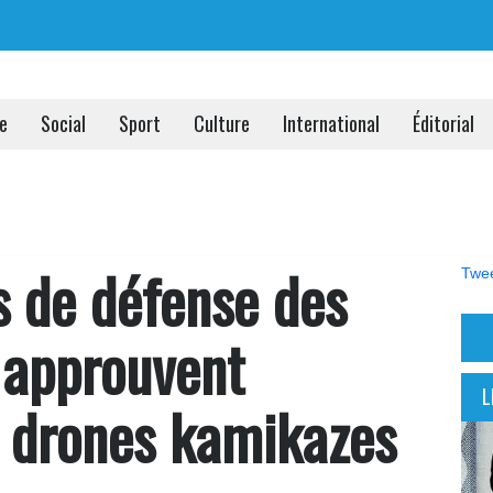
ue
Social
Sport
Culture
International
Éditorial
 de défense des
Twee
 approuvent
L
es drones kamikazes