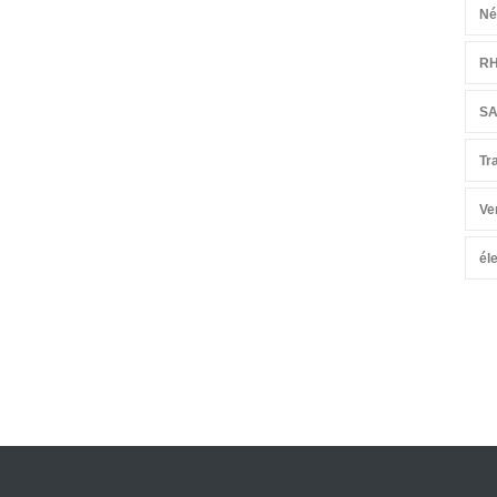
Né
R
S
Tr
Ve
él