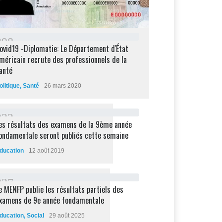
2
9
8
ovid19 -Diplomatie: Le Département d'État
méricain recrute des professionnels de la
anté
olitique
,
Santé
26 mars 2020
2
3
2
es résultats des examens de la 9ème année
ondamentale seront publiés cette semaine
ducation
12 août 2019
2
2
7
e MENFP publie les résultats partiels des
xamens de 9e année fondamentale
ducation
,
Social
29 août 2025