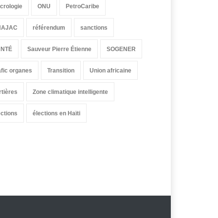
crologie
ONU
PetroCaribe
HAJAC
référendum
sanctions
ANTÉ
Sauveur Pierre Étienne
SOGENER
afic organes
Transition
Union africaine
rtières
Zone climatique intelligente
ections
élections en Haïti