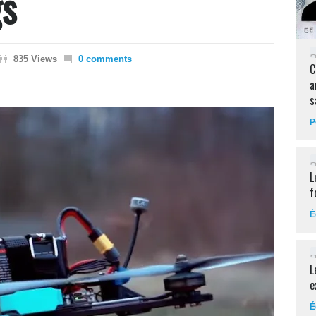
gs
835 Views
0 comments
C
a
s
P
L
f
É
L
e
É