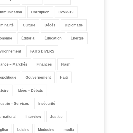
mmunication
Corruption
Covid-19
iminalité
Culture
Décès
Diplomatie
onomie
Éditorial
Éducation
Énergie
vironnement
FAITS DIVERS
nance – Marchés
Finances
Flash
opolitique
Gouvernement
Haïti
stoire
Idées – Débats
dustrie – Services
Insécurité
ternational
Interview
Justice
église
Loisirs
Médecine
media