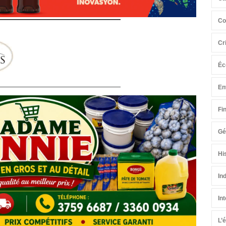
Co
Cr
Éc
En
Fi
Gé
Hi
In
In
L’