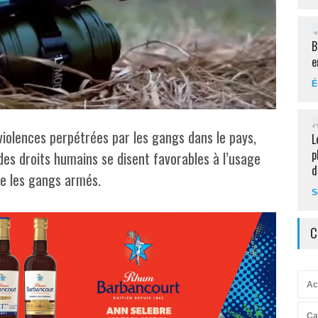
B
e
É
iolences perpétrées par les gangs dans le pays,
L
p
des droits humains se disent favorables à l’usage
d
e les gangs armés.
S
C
Ac
Ca