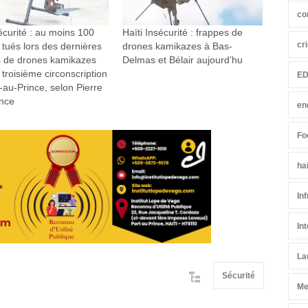
co
écurité : au moins 100
Haïti Insécurité : frappes de
cr
 tués lors des dernières
drones kamikazes à Bas-
s de drones kamikazes
Delmas et Bélair aujourd’hu
 troisième circonscription
ED
-au-Prince, selon Pierre
nce
en
Fo
ha
In
In
La
Sécurité
Me