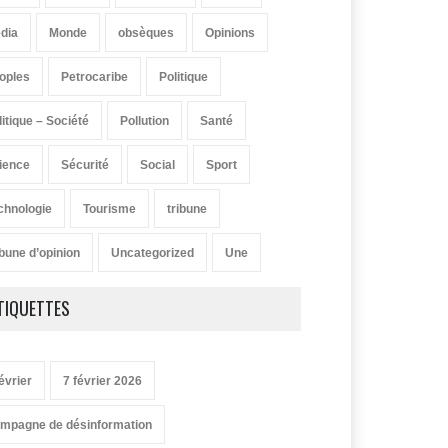
dia
Monde
obsèques
Opinions
oples
Petrocaribe
Politique
litique – Société
Pollution
Santé
ience
Sécurité
Social
Sport
chnologie
Tourisme
tribune
ibune d’opinion
Uncategorized
Une
TIQUETTES
évrier
7 février 2026
mpagne de désinformation