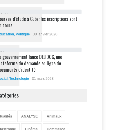
1
5
8
ourses d'étude à Cuba: les inscriptions sont
n cours
ducation
,
Politique
30 janvier 2020
8
7
e gouvernement lance DELIDOC, une
lateforme de demande en ligne de
ocuments d'identité
ocial
,
Technologie
31 mars 2023
atégories
tualités
ANALYSE
Animaux
tastrophe
Cinéma
Commerce