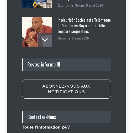
Économie
,
Social
8 août 2026
Insécurité : Ecclésiaste Télémaque
libéré, James Boyard et sa fille
toujours séquestrés
Sécurité
8 août 2026
Tennessee, Andy Ogles, proche de
Restez informé !!!
Trump et anti immigration, tombe
lors de la primaire républicaine
Politique
7 août 2026
ABONNEZ-VOUS AUX
NOTIFICATIONS
Journalisme sportif : l'urgence de
former de véritables spécialistes
en Haïti
Contactez-Nous
Social
,
Sport
7 août 2026
Toute l’information 24/7