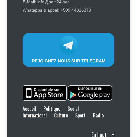
Un passager évacué par la police
E-Mail: info@haiti24.net
après avoir critiqué les services
Whatapps & appel: +509 44316379
de Sunrise Airways
Social
9 août 2026
REJOIGNEZ NOUS SUR TELEGRAM
Accueil
Politique
Social
International
Culture
Sport
Radio
En haut