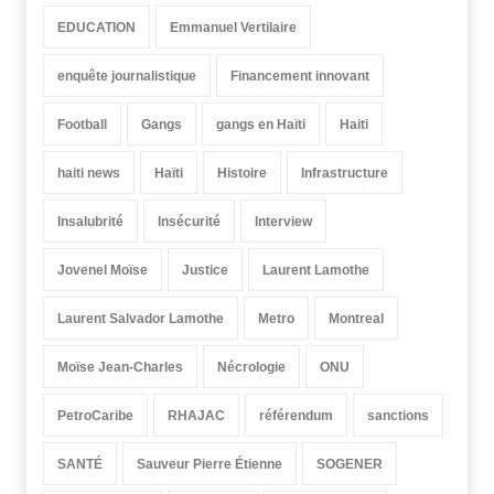
EDUCATION
Emmanuel Vertilaire
enquête journalistique
Financement innovant
Football
Gangs
gangs en Haïti
Haiti
haiti news
Haïti
Histoire
Infrastructure
Insalubrité
Insécurité
Interview
Jovenel Moïse
Justice
Laurent Lamothe
Laurent Salvador Lamothe
Metro
Montreal
Moïse Jean-Charles
Nécrologie
ONU
PetroCaribe
RHAJAC
référendum
sanctions
SANTÉ
Sauveur Pierre Étienne
SOGENER