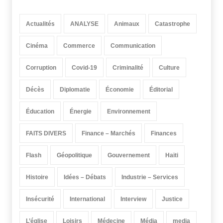
Actualités
ANALYSE
Animaux
Catastrophe
Cinéma
Commerce
Communication
Corruption
Covid-19
Criminalité
Culture
Décès
Diplomatie
Économie
Éditorial
Éducation
Énergie
Environnement
FAITS DIVERS
Finance – Marchés
Finances
Flash
Géopolitique
Gouvernement
Haïti
Histoire
Idées – Débats
Industrie – Services
Insécurité
International
Interview
Justice
L’église
Loisirs
Médecine
Média
media