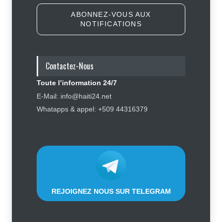
ABONNEZ-VOUS AUX
NOTIFICATIONS
Tennessee, Andy Ogles, proche de
Trump et anti immigration, tombe
lors de la primaire républicaine
Contactez-Nous
Politique
7 août 2026
Toute l’information 24/7
Journalisme sportif : l'urgence de
E-Mail: info@haiti24.net
former de véritables spécialistes
Whatapps & appel: +509 44316379
en Haïti
Social
,
Sport
7 août 2026
REJOIGNEZ NOUS SUR TELEGRAM