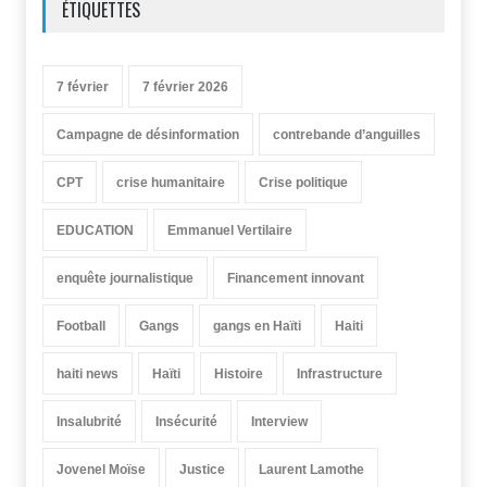
ÉTIQUETTES
7 février
7 février 2026
Campagne de désinformation
contrebande d’anguilles
CPT
crise humanitaire
Crise politique
EDUCATION
Emmanuel Vertilaire
enquête journalistique
Financement innovant
Football
Gangs
gangs en Haïti
Haiti
haiti news
Haïti
Histoire
Infrastructure
Insalubrité
Insécurité
Interview
Jovenel Moïse
Justice
Laurent Lamothe