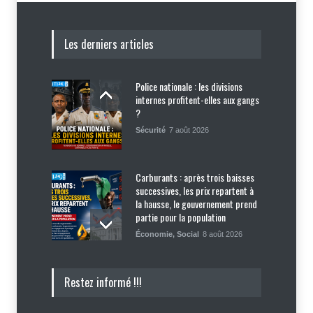
Les derniers articles
Police nationale : les divisions
internes profitent-elles aux gangs
?
Sécurité
7 août 2026
Carburants : après trois baisses
successives, les prix repartent à
la hausse, le gouvernement prend
partie pour la population
Économie
,
Social
8 août 2026
Insécurité : Ecclésiaste Télémaque
Restez informé !!!
libéré, James Boyard et sa fille
toujours séquestrés
Sécurité
8 août 2026