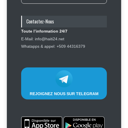
Journalisme sportif : l'urgence de
former de véritables spécialistes
en Haïti
Contactez-Nous
Social
,
Sport
7 août 2026
Toute l’information 24/7
Police nationale : les divisions
E-Mail: info@haiti24.net
internes profitent-elles aux gangs
Whatapps & appel: +509 44316379
?
Sécurité
7 août 2026
REJOIGNEZ NOUS SUR TELEGRAM