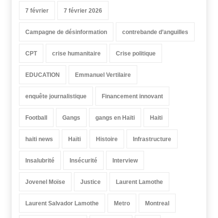
7 février
7 février 2026
Campagne de désinformation
contrebande d’anguilles
CPT
crise humanitaire
Crise politique
EDUCATION
Emmanuel Vertilaire
enquête journalistique
Financement innovant
Football
Gangs
gangs en Haïti
Haiti
haiti news
Haïti
Histoire
Infrastructure
Insalubrité
Insécurité
Interview
Jovenel Moïse
Justice
Laurent Lamothe
Laurent Salvador Lamothe
Metro
Montreal