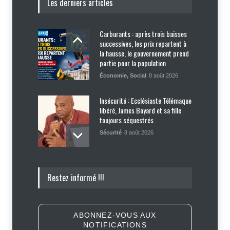
Les derniers articles
Carburants : après trois baisses
successives, les prix repartent à
la hausse, le gouvernement prend
partie pour la population
Économie
,
Social
8 août 2026
Insécurité : Ecclésiaste Télémaque
libéré, James Boyard et sa fille
toujours séquestrés
Sécurité
8 août 2026
Tennessee, Andy Ogles, proche de
Restez informé !!!
Trump et anti immigration, tombe
lors de la primaire républicaine
Politique
7 août 2026
ABONNEZ-VOUS AUX
NOTIFICATIONS