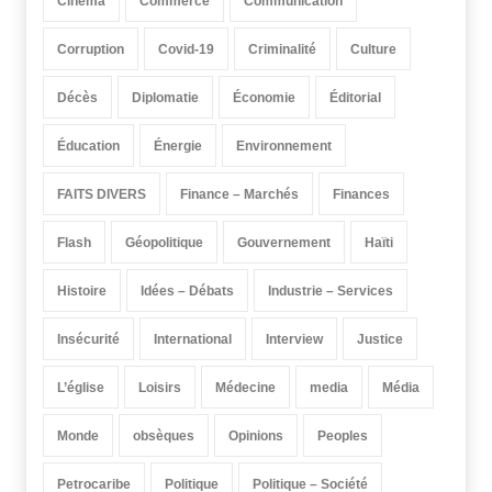
Cinéma
Commerce
Communication
Corruption
Covid-19
Criminalité
Culture
Décès
Diplomatie
Économie
Éditorial
Éducation
Énergie
Environnement
FAITS DIVERS
Finance – Marchés
Finances
Flash
Géopolitique
Gouvernement
Haïti
Histoire
Idées – Débats
Industrie – Services
Insécurité
International
Interview
Justice
L’église
Loisirs
Médecine
media
Média
Monde
obsèques
Opinions
Peoples
Petrocaribe
Politique
Politique – Société