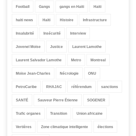
Football
Gangs
gangs en Haïti
Haiti
haiti news
Haïti
Histoire
Infrastructure
Insalubrité
Insécurité
Interview
Jovenel Moïse
Justice
Laurent Lamothe
Laurent Salvador Lamothe
Metro
Montreal
Moïse Jean-Charles
Nécrologie
ONU
PetroCaribe
RHAJAC
référendum
sanctions
SANTÉ
Sauveur Pierre Étienne
SOGENER
Trafic organes
Transition
Union africaine
Vertières
Zone climatique intelligente
élections