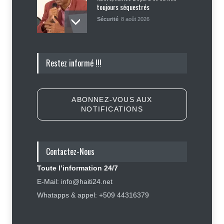
toujours séquestrés
Sécurité
8 août 2026
Tennessee, Andy Ogles, proche de
Restez informé !!!
Trump et anti immigration, tombe
lors de la primaire républicaine
Politique
7 août 2026
ABONNEZ-VOUS AUX
NOTIFICATIONS
Journalisme sportif : l'urgence de
former de véritables spécialistes
en Haïti
Contactez-Nous
Social
,
Sport
7 août 2026
Toute l’information 24/7
Police nationale : les divisions
E-Mail: info@haiti24.net
internes profitent-elles aux gangs
Whatapps & appel: +509 44316379
?
Sécurité
7 août 2026