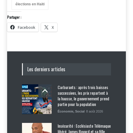
élections en Haïti
Partager :
Facebook
X
Les derniers articles
Carburants : après trois baisses
successives, les prix repartent à
la hausse, le gouvernement prend
partie pour la population
Économie
,
Social
8 août 2026
Insécurité : Ecclésiaste Télémaque
libéré, James Boyard et sa fille