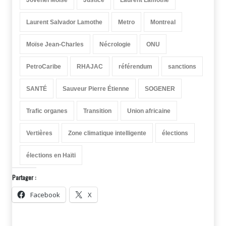
Jovenel Moïse
Justice
Laurent Lamothe
Laurent Salvador Lamothe
Metro
Montreal
Moïse Jean-Charles
Nécrologie
ONU
PetroCaribe
RHAJAC
référendum
sanctions
SANTÉ
Sauveur Pierre Étienne
SOGENER
Trafic organes
Transition
Union africaine
Vertières
Zone climatique intelligente
élections
élections en Haïti
Partager :
Facebook
X