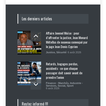
Les derniers articles
Affaire Jovenel Moïse : peur
d’affronter la justice, Jean Monard
Métellus de nouveau convoqué par
le juge Jean Denis Cyprien
Justice
,
Sécurité
6 août 2026
Retards, bagages perdus,
accidents : ce que chaque
passager doit savoir avant de
prendre l'avion
Finance - Marchés
,
Industrie -
Services
,
Social
,
Sport
6 août 2026
Haïti : Sandra Paulemon appelle à
Restez informé !!!
accélérer la campagne de