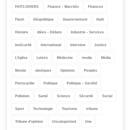
FAITS DIVERS
Finance – Marchés
Finances
Flash
Géopolitique
Gouvernement
Haïti
Histoire
Idées – Débats
Industrie – Services
Insécurité
International
Interview
Justice
L’église
Loisirs
Médecine
media
Média
Monde
obsèques
Opinions
Peoples
Petrocaribe
Politique
Politique – Société
Pollution
Santé
Science
Sécurité
Social
Sport
Technologie
Tourisme
tribune
Tribune d’opinion
Uncategorized
Une