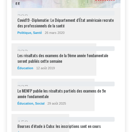
2
9
8
Covid19 -Diplomatie: Le Département d'État américain recrute
des professionnels de la santé
Politique
,
Santé
26 mars 2020
2
3
2
Les résultats des examens de la 9ème année fondamentale
seront publiés cette semaine
Éducation
12 août 2019
2
2
7
Le MENFP publie les résultats partiels des examens de 9e
année fondamentale
Éducation
,
Social
29 août 2025
1
5
8
Bourses d'étude à Cuba: les inscriptions sont en cours