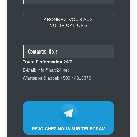
sensibilisation en vue des
élections
Politique
5 août 2026
ABONNEZ-VOUS AUX
NOTIFICATIONS
Appuyé par les États-Unis, le
gouvernement resserre son
dispositif sécuritaire
Contactez-Nous
Sécurité
5 août 2026
Toute l’information 24/7
Symbole d’échec politique, Youri
E-Mail: info@haiti24.net
Latortue aujourd’hui en quête de
Whatapps & appel: +509 44316379
réhabilitation
Politique
5 août 2026
REJOIGNEZ NOUS SUR TELEGRAM