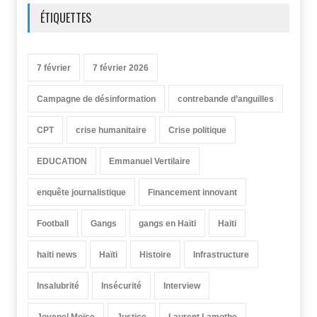
ÉTIQUETTES
7 février
7 février 2026
Campagne de désinformation
contrebande d’anguilles
CPT
crise humanitaire
Crise politique
EDUCATION
Emmanuel Vertilaire
enquête journalistique
Financement innovant
Football
Gangs
gangs en Haïti
Haiti
haiti news
Haïti
Histoire
Infrastructure
Insalubrité
Insécurité
Interview