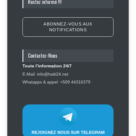
Restez informé !!!
accélérer la campagne de
sensibilisation en vue des
élections
Politique
5 août 2026
ABONNEZ-VOUS AUX
NOTIFICATIONS
Appuyé par les États-Unis, le
gouvernement resserre son
dispositif sécuritaire
Contactez-Nous
Sécurité
5 août 2026
Toute l’information 24/7
Symbole d’échec politique, Youri
E-Mail: info@haiti24.net
Latortue aujourd’hui en quête de
Whatapps & appel: +509 44316379
réhabilitation
Politique
5 août 2026
REJOIGNEZ NOUS SUR TELEGRAM