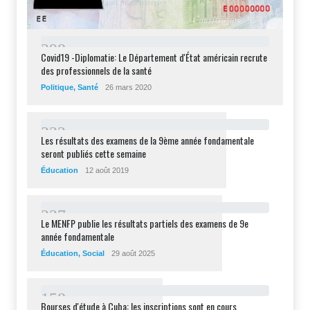
2
9
8
Covid19 -Diplomatie: Le Département d'État américain recrute
des professionnels de la santé
Politique
,
Santé
26 mars 2020
2
3
2
Les résultats des examens de la 9ème année fondamentale
seront publiés cette semaine
Éducation
12 août 2019
2
2
7
Le MENFP publie les résultats partiels des examens de 9e
année fondamentale
Éducation
,
Social
29 août 2025
1
5
8
Bourses d'étude à Cuba: les inscriptions sont en cours