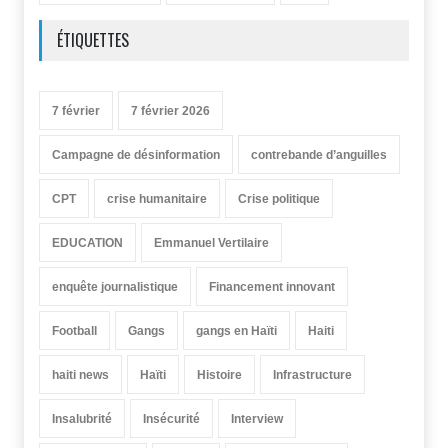
ÉTIQUETTES
7 février
7 février 2026
Campagne de désinformation
contrebande d’anguilles
CPT
crise humanitaire
Crise politique
EDUCATION
Emmanuel Vertilaire
enquête journalistique
Financement innovant
Football
Gangs
gangs en Haïti
Haiti
haiti news
Haïti
Histoire
Infrastructure
Insalubrité
Insécurité
Interview