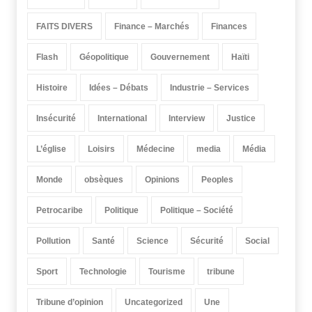
FAITS DIVERS
Finance – Marchés
Finances
Flash
Géopolitique
Gouvernement
Haïti
Histoire
Idées – Débats
Industrie – Services
Insécurité
International
Interview
Justice
L’église
Loisirs
Médecine
media
Média
Monde
obsèques
Opinions
Peoples
Petrocaribe
Politique
Politique – Société
Pollution
Santé
Science
Sécurité
Social
Sport
Technologie
Tourisme
tribune
Tribune d’opinion
Uncategorized
Une