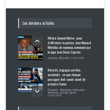
Les derniers articles
Affaire Jovenel Moïse : peur
d’affronter la justice, Jean Monard
Métellus de nouveau convoqué par
le juge Jean Denis Cyprien
Justice
,
Sécurité
6 août 2026
Retards, bagages perdus,
accidents : ce que chaque
passager doit savoir avant de
prendre l'avion
Finance - Marchés
,
Industrie -
Services
,
Social
,
Sport
6 août 2026
Haïti : Sandra Paulemon appelle à