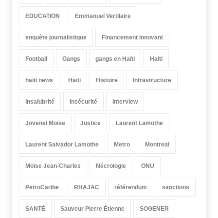
EDUCATION
Emmanuel Vertilaire
enquête journalistique
Financement innovant
Football
Gangs
gangs en Haïti
Haiti
haiti news
Haïti
Histoire
Infrastructure
Insalubrité
Insécurité
Interview
Jovenel Moïse
Justice
Laurent Lamothe
Laurent Salvador Lamothe
Metro
Montreal
Moïse Jean-Charles
Nécrologie
ONU
PetroCaribe
RHAJAC
référendum
sanctions
SANTÉ
Sauveur Pierre Étienne
SOGENER