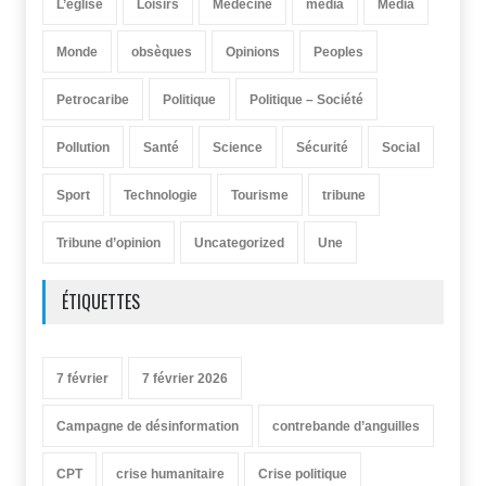
L’église
Loisirs
Médecine
media
Média
Monde
obsèques
Opinions
Peoples
Petrocaribe
Politique
Politique – Société
Pollution
Santé
Science
Sécurité
Social
Sport
Technologie
Tourisme
tribune
Tribune d’opinion
Uncategorized
Une
ÉTIQUETTES
7 février
7 février 2026
Campagne de désinformation
contrebande d’anguilles
CPT
crise humanitaire
Crise politique