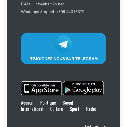
E-Mail: info@haiti24.net
Tennessee, Andy Ogles, proche de
Whatapps & appel: +509 44316379
Trump et anti immigration, tombe
lors de la primaire républicaine
Politique
7 août 2026
REJOIGNEZ NOUS SUR TELEGRAM
Accueil
Politique
Social
International
Culture
Sport
Radio
En haut