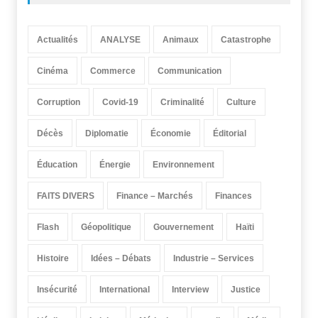
Actualités
ANALYSE
Animaux
Catastrophe
Cinéma
Commerce
Communication
Corruption
Covid-19
Criminalité
Culture
Décès
Diplomatie
Économie
Éditorial
Éducation
Énergie
Environnement
FAITS DIVERS
Finance – Marchés
Finances
Flash
Géopolitique
Gouvernement
Haïti
Histoire
Idées – Débats
Industrie – Services
Insécurité
International
Interview
Justice