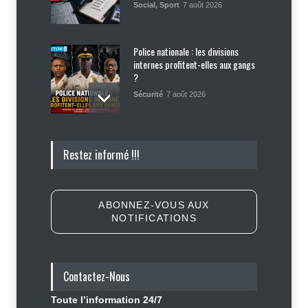
Social
,
Sport
7 août 2026
Police nationale : les divisions
internes profitent-elles aux gangs
?
Sécurité
7 août 2026
Affaire Jovenel Moïse : peur
Restez informé !!!
d’affronter la justice, Jean Monard
Métellus de nouveau convoqué par
le juge Jean Denis Cyprien
Justice
,
Sécurité
6 août 2026
ABONNEZ-VOUS AUX
NOTIFICATIONS
Retards, bagages perdus,
accidents : ce que chaque
passager doit savoir avant de
prendre l'avion
Contactez-Nous
Finance - Marchés
,
Industrie -
Services
,
Social
,
Sport
Toute l’information 24/7
6 août 2026