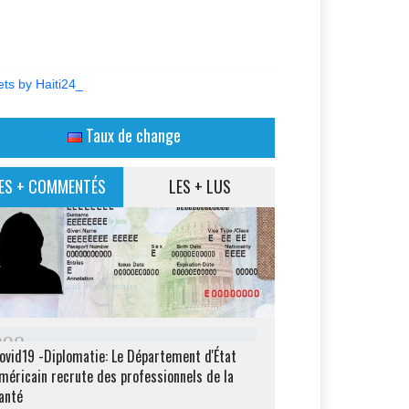
ts by Haiti24_
Taux de change
ES + COMMENTÉS
LES + LUS
2
9
8
ovid19 -Diplomatie: Le Département d'État
méricain recrute des professionnels de la
anté