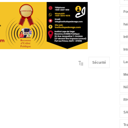
Fo
ha
In
In
La
Sécurité
Me
Né
R
S
Tr