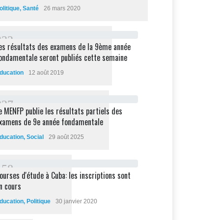
olitique
,
Santé
26 mars 2020
2
3
2
es résultats des examens de la 9ème année
ondamentale seront publiés cette semaine
ducation
12 août 2019
2
2
7
e MENFP publie les résultats partiels des
xamens de 9e année fondamentale
ducation
,
Social
29 août 2025
1
5
8
ourses d'étude à Cuba: les inscriptions sont
n cours
ducation
,
Politique
30 janvier 2020