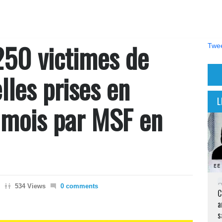
 250 victimes de
Twee
lles prises en
L
 mois par MSF en
534 Views
0 comments
C
a
s