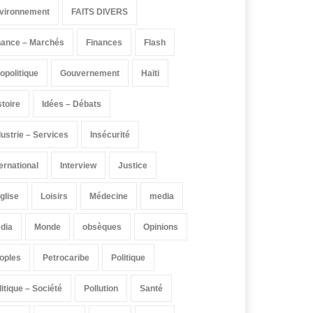
vironnement
FAITS DIVERS
nance – Marchés
Finances
Flash
opolitique
Gouvernement
Haïti
stoire
Idées – Débats
dustrie – Services
Insécurité
ternational
Interview
Justice
église
Loisirs
Médecine
media
dia
Monde
obsèques
Opinions
oples
Petrocaribe
Politique
litique – Société
Pollution
Santé