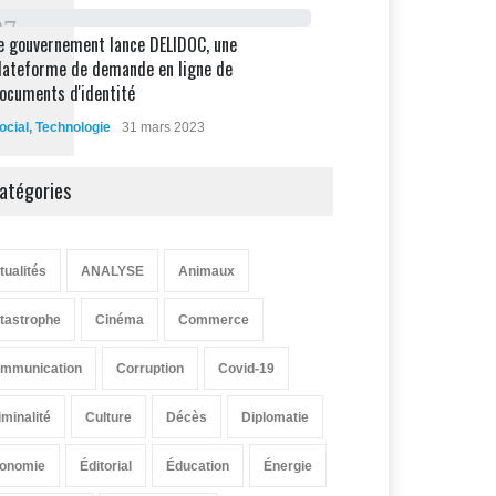
8
7
e gouvernement lance DELIDOC, une
lateforme de demande en ligne de
ocuments d'identité
ocial
,
Technologie
31 mars 2023
atégories
tualités
ANALYSE
Animaux
tastrophe
Cinéma
Commerce
mmunication
Corruption
Covid-19
iminalité
Culture
Décès
Diplomatie
onomie
Éditorial
Éducation
Énergie