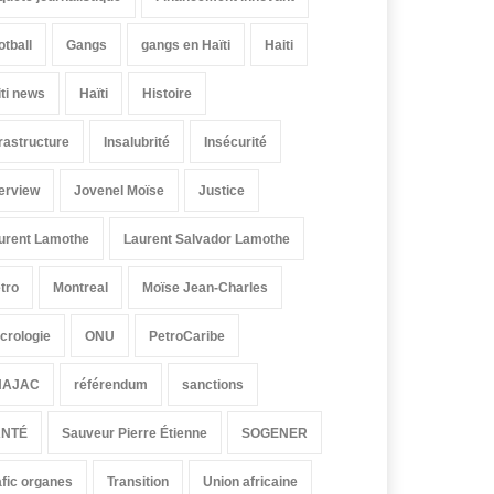
otball
Gangs
gangs en Haïti
Haiti
iti news
Haïti
Histoire
frastructure
Insalubrité
Insécurité
terview
Jovenel Moïse
Justice
urent Lamothe
Laurent Salvador Lamothe
tro
Montreal
Moïse Jean-Charles
crologie
ONU
PetroCaribe
HAJAC
référendum
sanctions
ANTÉ
Sauveur Pierre Étienne
SOGENER
afic organes
Transition
Union africaine