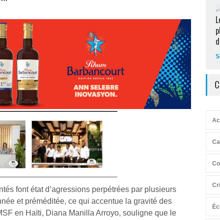
L
p
d
S
C
Ac
Ca
Co
Cr
s font état d’agressions perpétrées par plusieurs
née et préméditée, ce qui accentue la gravité des
Éc
SF en Haïti, Diana Manilla Arroyo, souligne que le