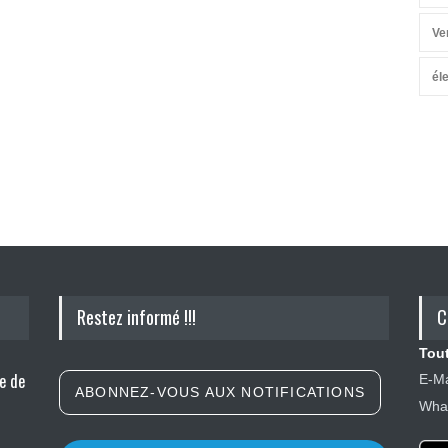
Ve
él
Restez informé !!!
C
Tout
e de
E-Ma
ABONNEZ-VOUS AUX NOTIFICATIONS
What