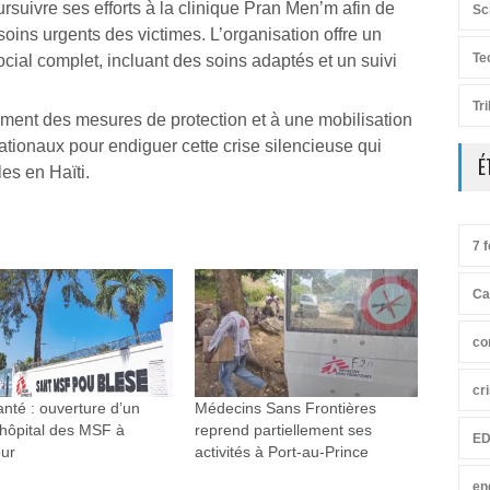
rsuivre ses efforts à la clinique Pran Men’m afin de
Sc
soins urgents des victimes. L’organisation offre un
Te
al complet, incluant des soins adaptés et un suivi
Tr
ement des mesures de protection et à une mobilisation
ationaux pour endiguer cette crise silencieuse qui
É
les en Haïti.
7 f
Ca
co
cr
anté : ouverture d’un
Médecins Sans Frontières
 hôpital des MSF à
reprend partiellement ses
ED
our
activités à Port-au-Prince
en