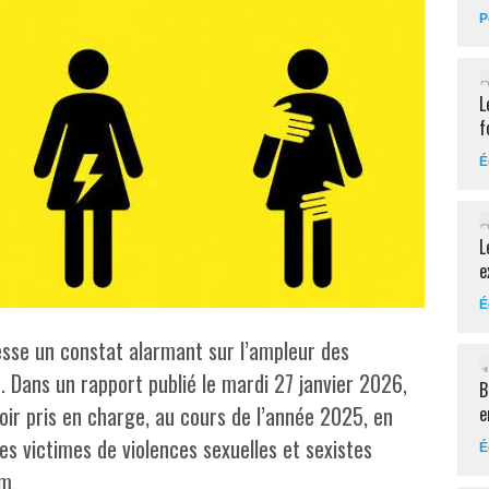
P
L
f
É
L
e
É
sse un constat alarmant sur l’ampleur des
. Dans un rapport publié le mardi 27 janvier 2026,
B
oir pris en charge, au cours de l’année 2025, en
e
s victimes de violences sexuelles et sexistes
É
m.