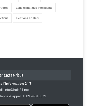
rtières
Zone climatique intelligente
ections
élections en Haïti
ontactez-Nous
e l’information 24/7
il: info@haiti24.net
apps & appel: +509 44316379