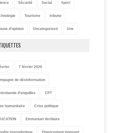
ience
Sécurité
Social
Sport
chnologie
Tourisme
tribune
ibune d’opinion
Uncategorized
Une
TIQUETTES
évrier
7 février 2026
mpagne de désinformation
ntrebande d’anguilles
CPT
ise humanitaire
Crise politique
UCATION
Emmanuel Vertilaire
quête journalistique
Financement innovant