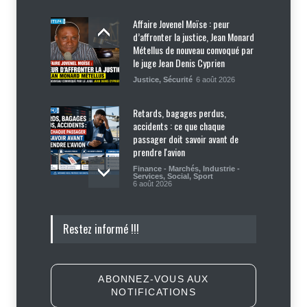
Affaire Jovenel Moïse : peur
d’affronter la justice, Jean Monard
Métellus de nouveau convoqué par
le juge Jean Denis Cyprien
Justice
,
Sécurité
6 août 2026
Retards, bagages perdus,
accidents : ce que chaque
passager doit savoir avant de
prendre l'avion
Finance - Marchés
,
Industrie -
Services
,
Social
,
Sport
6 août 2026
Haïti : Sandra Paulemon appelle à
Restez informé !!!
accélérer la campagne de
sensibilisation en vue des
élections
Politique
5 août 2026
ABONNEZ-VOUS AUX
NOTIFICATIONS
Appuyé par les États-Unis, le