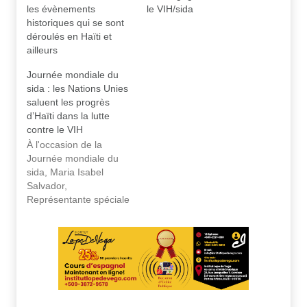
les évènements
le VIH/sida
historiques qui se sont
déroulés en Haïti et
ailleurs
Journée mondiale du
sida : les Nations Unies
saluent les progrès
d’Haïti dans la lutte
contre le VIH
À l'occasion de la
Journée mondiale du
sida, Maria Isabel
Salvador,
Représentante spéciale
du Secrétaire général
de l’ONU et Cheffe du
Bureau Intégré des
Nations Unies en Haïti
(BINUH), a salué les
avancées significatives
d’Haïti dans la lutte