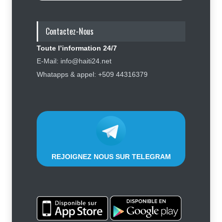
gouvernement resserre son
dispositif sécuritaire
Contactez-Nous
Sécurité
5 août 2026
Toute l’information 24/7
Symbole d’échec politique, Youri
E-Mail: info@haiti24.net
Latortue aujourd’hui en quête de
Whatapps & appel: +509 44316379
réhabilitation
Politique
5 août 2026
REJOIGNEZ NOUS SUR TELEGRAM