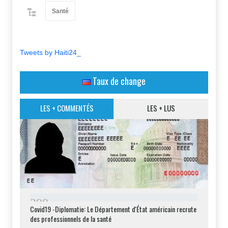
contre le VIH, malgré
Santé
les nombreux défis
auxquels le pays est
confronté.
Tweets by Haiti24_
Taux de change
LES + COMMENTÉS
LES + LUS
2
9
8
Covid19 -Diplomatie: Le Département d'État américain recrute
des professionnels de la santé