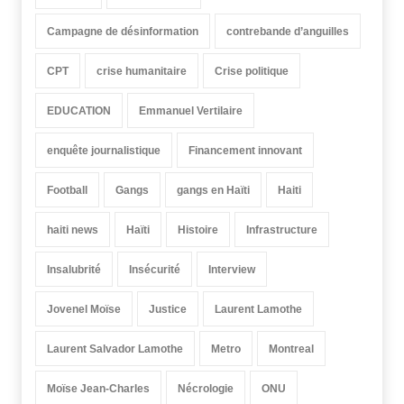
Campagne de désinformation
contrebande d’anguilles
CPT
crise humanitaire
Crise politique
EDUCATION
Emmanuel Vertilaire
enquête journalistique
Financement innovant
Football
Gangs
gangs en Haïti
Haiti
haiti news
Haïti
Histoire
Infrastructure
Insalubrité
Insécurité
Interview
Jovenel Moïse
Justice
Laurent Lamothe
Laurent Salvador Lamothe
Metro
Montreal
Moïse Jean-Charles
Nécrologie
ONU