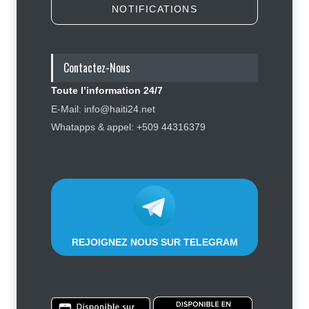
NOTIFICATIONS
Police nationale : les divisions
internes profitent-elles aux gangs
?
Contactez-Nous
Sécurité
7 août 2026
Toute l’information 24/7
Affaire Jovenel Moïse : peur
E-Mail: info@haiti24.net
d’affronter la justice, Jean Monard
Whatapps & appel: +509 44316379
Métellus de nouveau convoqué par
le juge Jean Denis Cyprien
Justice
,
Sécurité
6 août 2026
REJOIGNEZ NOUS SUR TELEGRAM