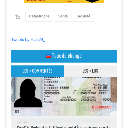
Catastrophe
Santé
Sécurité
Tweets by Haiti24_
Taux de change
LES + COMMENTÉS
LES + LUS
2
9
8
Covid19 -Diplomatie: Le Département d'État américain recrute