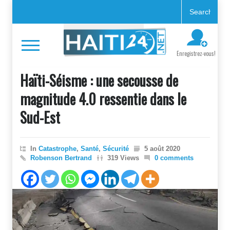
Enregistrez-vous!
Haïti-Séisme : une secousse de
magnitude 4.0 ressentie dans le
Sud-Est
In
Catastrophe
,
Santé
,
Sécurité
5 août 2020
Robenson Bertrand
319 Views
0 comments