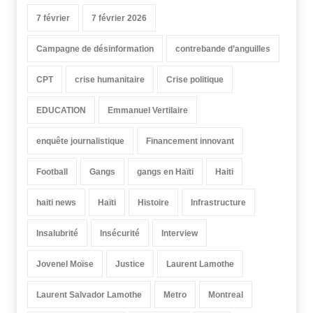
7 février
7 février 2026
Campagne de désinformation
contrebande d’anguilles
CPT
crise humanitaire
Crise politique
EDUCATION
Emmanuel Vertilaire
enquête journalistique
Financement innovant
Football
Gangs
gangs en Haïti
Haiti
haiti news
Haïti
Histoire
Infrastructure
Insalubrité
Insécurité
Interview
Jovenel Moïse
Justice
Laurent Lamothe
Laurent Salvador Lamothe
Metro
Montreal