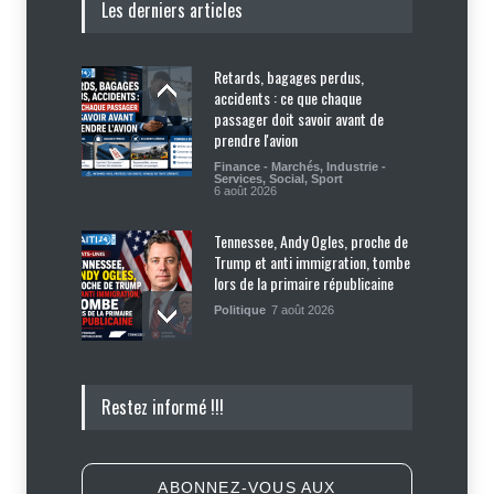
Les derniers articles
Retards, bagages perdus,
accidents : ce que chaque
passager doit savoir avant de
prendre l'avion
Finance - Marchés
,
Industrie -
Services
,
Social
,
Sport
6 août 2026
Tennessee, Andy Ogles, proche de
Trump et anti immigration, tombe
lors de la primaire républicaine
Politique
7 août 2026
Journalisme sportif : l'urgence de
Restez informé !!!
former de véritables spécialistes
en Haïti
Social
,
Sport
7 août 2026
ABONNEZ-VOUS AUX