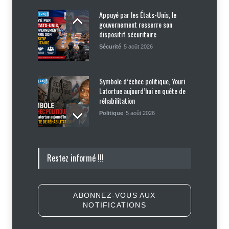
Appuyé par les États-Unis, le
gouvernement resserre son
dispositif sécuritaire
Sécurité
5 août 2026
Symbole d’échec politique, Youri
Latortue aujourd’hui en quête de
réhabilitation
Politique
5 août 2026
Haïti : les plaintes contre Sunrise
Restez informé !!!
Airways se multiplient, des clients
réclament des mesures contre la
compagnie
Justice
,
Sécurité
5 août 2026
ABONNEZ-VOUS AUX
NOTIFICATIONS
Élections : Alix Didier Fils-Aimé
montre l’exemple en s’inscrivant