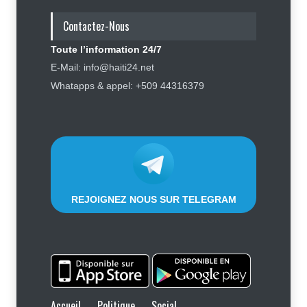
sur le registre électoral
Contactez-Nous
Politique
4 août 2026
Toute l’information 24/7
Haïti : Sandra Paulemon appelle à
E-Mail: info@haiti24.net
accélérer la campagne de
Whatapps & appel: +509 44316379
sensibilisation en vue des
élections
Politique
5 août 2026
REJOIGNEZ NOUS SUR TELEGRAM
Accueil
Politique
Social