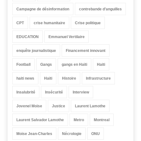
Campagne de désinformation
contrebande d’anguilles
CPT
crise humanitaire
Crise politique
EDUCATION
Emmanuel Vertilaire
enquête journalistique
Financement innovant
Football
Gangs
gangs en Haïti
Haiti
haiti news
Haïti
Histoire
Infrastructure
Insalubrité
Insécurité
Interview
Jovenel Moïse
Justice
Laurent Lamothe
Laurent Salvador Lamothe
Metro
Montreal
Moïse Jean-Charles
Nécrologie
ONU