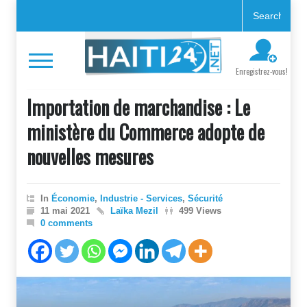
Enregistrez-vous!
Importation de marchandise : Le
ministère du Commerce adopte de
nouvelles mesures
In
Économie
,
Industrie - Services
,
Sécurité
11 mai 2021
Laïka Mezil
499 Views
0 comments