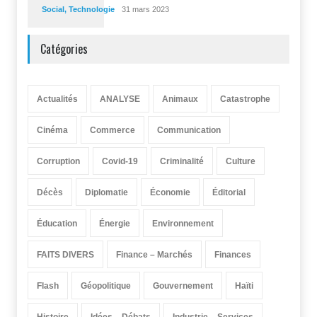
Social
,
Technologie
31 mars 2023
Catégories
Actualités
ANALYSE
Animaux
Catastrophe
Cinéma
Commerce
Communication
Corruption
Covid-19
Criminalité
Culture
Décès
Diplomatie
Économie
Éditorial
Éducation
Énergie
Environnement
FAITS DIVERS
Finance – Marchés
Finances
Flash
Géopolitique
Gouvernement
Haïti
Histoire
Idées – Débats
Industrie – Services