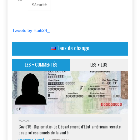
Sécurité
Tweets by Haiti24_
Taux de change
LES + COMMENTÉS
LES + LUS
2
9
8
Covid19 -Diplomatie: Le Département d'État américain recrute
des professionnels de la santé
Politique
,
Santé
26 mars 2020