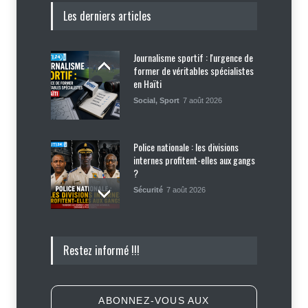
Les derniers articles
Journalisme sportif : l'urgence de
former de véritables spécialistes
en Haïti
Social
,
Sport
7 août 2026
Police nationale : les divisions
internes profitent-elles aux gangs
?
Sécurité
7 août 2026
Affaire Jovenel Moïse : peur
Restez informé !!!
d’affronter la justice, Jean Monard
Métellus de nouveau convoqué par
le juge Jean Denis Cyprien
Justice
,
Sécurité
6 août 2026
ABONNEZ-VOUS AUX