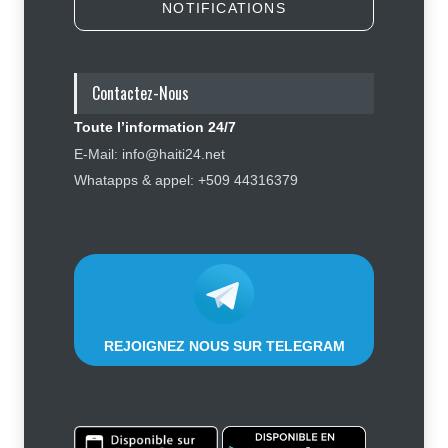
NOTIFICATIONS
Retards, bagages perdus,
accidents : ce que chaque
passager doit savoir avant de
prendre l'avion
Contactez-Nous
Finance - Marchés
,
Industrie -
Services
,
Social
,
Sport
Toute l’information 24/7
6 août 2026
E-Mail: info@haiti24.net
Tennessee, Andy Ogles, proche de
Whatapps & appel: +509 44316379
Trump et anti immigration, tombe
lors de la primaire républicaine
Politique
7 août 2026
REJOIGNEZ NOUS SUR TELEGRAM