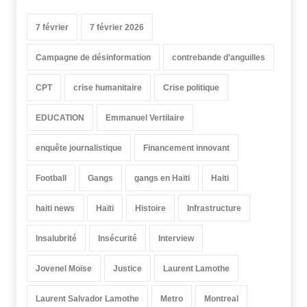
7 février
7 février 2026
Campagne de désinformation
contrebande d’anguilles
CPT
crise humanitaire
Crise politique
EDUCATION
Emmanuel Vertilaire
enquête journalistique
Financement innovant
Football
Gangs
gangs en Haïti
Haiti
haiti news
Haïti
Histoire
Infrastructure
Insalubrité
Insécurité
Interview
Jovenel Moïse
Justice
Laurent Lamothe
Laurent Salvador Lamothe
Metro
Montreal