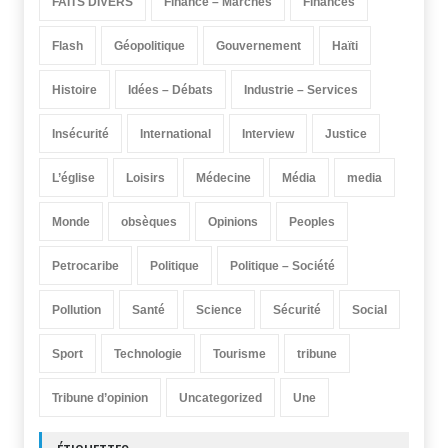
FAITS DIVERS
Finance – Marchés
Finances
Flash
Géopolitique
Gouvernement
Haïti
Histoire
Idées – Débats
Industrie – Services
Insécurité
International
Interview
Justice
L’église
Loisirs
Médecine
Média
media
Monde
obsèques
Opinions
Peoples
Petrocaribe
Politique
Politique – Société
Pollution
Santé
Science
Sécurité
Social
Sport
Technologie
Tourisme
tribune
Tribune d’opinion
Uncategorized
Une