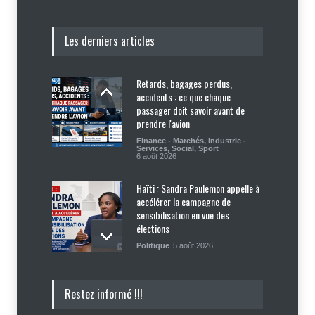
Les derniers articles
Retards, bagages perdus,
accidents : ce que chaque
passager doit savoir avant de
prendre l'avion
Finance - Marchés
,
Industrie -
Services
,
Social
,
Sport
6 août 2026
Haïti : Sandra Paulemon appelle à
accélérer la campagne de
sensibilisation en vue des
élections
Politique
5 août 2026
Appuyé par les États-Unis, le
Restez informé !!!
gouvernement resserre son
dispositif sécuritaire