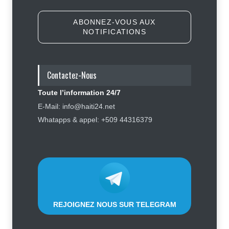
Sécurité
5 août 2026
ABONNEZ-VOUS AUX
NOTIFICATIONS
Symbole d’échec politique, Youri
Latortue aujourd’hui en quête de
réhabilitation
Contactez-Nous
Politique
5 août 2026
Toute l’information 24/7
Affaire Jovenel Moïse : peur
E-Mail: info@haiti24.net
d’affronter la justice, Jean Monard
Whatapps & appel: +509 44316379
Métellus de nouveau convoqué par
le juge Jean Denis Cyprien
Justice
,
Sécurité
6 août 2026
REJOIGNEZ NOUS SUR TELEGRAM