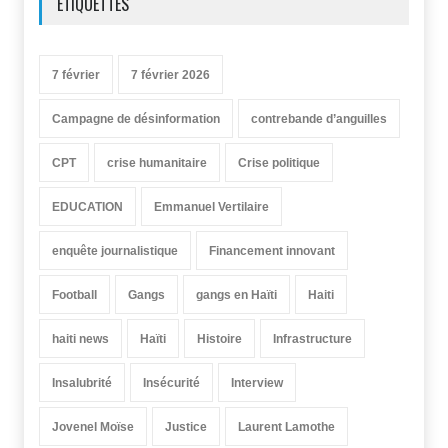
ÉTIQUETTES
7 février
7 février 2026
Campagne de désinformation
contrebande d’anguilles
CPT
crise humanitaire
Crise politique
EDUCATION
Emmanuel Vertilaire
enquête journalistique
Financement innovant
Football
Gangs
gangs en Haïti
Haiti
haiti news
Haïti
Histoire
Infrastructure
Insalubrité
Insécurité
Interview
Jovenel Moïse
Justice
Laurent Lamothe