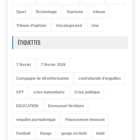
Sport
Technologie
Tourisme
tribune
Tribune d’opinion
Uncategorized
Une
ÉTIQUETTES
7 février
7 février 2026
Campagne de désinformation
contrebande d’anguilles
CPT
crise humanitaire
Crise politique
EDUCATION
Emmanuel Vertilaire
enquête journalistique
Financement innovant
Football
Gangs
gangs en Haïti
Haiti