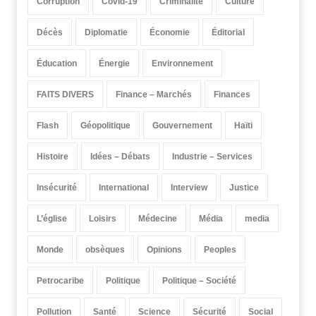
Corruption
Covid-19
Criminalité
Culture
Décès
Diplomatie
Économie
Éditorial
Éducation
Énergie
Environnement
FAITS DIVERS
Finance – Marchés
Finances
Flash
Géopolitique
Gouvernement
Haïti
Histoire
Idées – Débats
Industrie – Services
Insécurité
International
Interview
Justice
L’église
Loisirs
Médecine
Média
media
Monde
obsèques
Opinions
Peoples
Petrocaribe
Politique
Politique – Société
Pollution
Santé
Science
Sécurité
Social