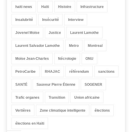
haiti news
Haïti
Histoire
Infrastructure
Insalubrité
Insécurité
Interview
Jovenel Moïse
Justice
Laurent Lamothe
Laurent Salvador Lamothe
Metro
Montreal
Moïse Jean-Charles
Nécrologie
ONU
PetroCaribe
RHAJAC
référendum
sanctions
SANTÉ
Sauveur Pierre Étienne
SOGENER
Trafic organes
Transition
Union africaine
Vertières
Zone climatique intelligente
élections
élections en Haïti