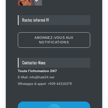
Tennessee, Andy Ogles, proche de
Restez informé !!!
Trump et anti immigration, tombe
lors de la primaire républicaine
Politique
7 août 2026
ABONNEZ-VOUS AUX
NOTIFICATIONS
Journalisme sportif : l'urgence de
former de véritables spécialistes
en Haïti
Contactez-Nous
Social
,
Sport
7 août 2026
Toute l’information 24/7
Police nationale : les divisions
E-Mail: info@haiti24.net
internes profitent-elles aux gangs
Whatapps & appel: +509 44316379
?
Sécurité
7 août 2026