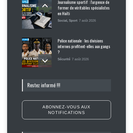
Journalisme sportif : l'urgence de
former de véritables spécialistes
en Haïti
Social
,
Sport
7 août 2026
Police nationale : les divisions
internes profitent-elles aux gangs
?
Sécurité
7 août 2026
Affaire Jovenel Moïse : peur
Restez informé !!!
d’affronter la justice, Jean Monard
Métellus de nouveau convoqué par
le juge Jean Denis Cyprien
Justice
,
Sécurité
6 août 2026
ABONNEZ-VOUS AUX
NOTIFICATIONS
Retards, bagages perdus,
accidents : ce que chaque
passager doit savoir avant de