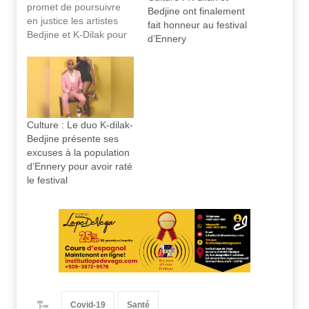
promet de poursuivre
Bedjine ont finalement
en justice les artistes
fait honneur au festival
Bedjine et K-Dilak pour
d’Ennery
n’avoir pas répondu
présent aux festivités
d’Ennery, alors qu’ils
étaient programmés.
Culture : Le duo K-dilak-
Bedjine présente ses
excuses à la population
d’Ennery pour avoir raté
le festival
Covid-19
Santé