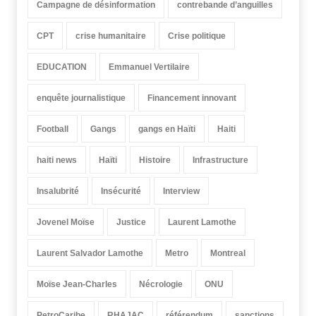
Campagne de désinformation
contrebande d’anguilles
CPT
crise humanitaire
Crise politique
EDUCATION
Emmanuel Vertilaire
enquête journalistique
Financement innovant
Football
Gangs
gangs en Haïti
Haiti
haiti news
Haïti
Histoire
Infrastructure
Insalubrité
Insécurité
Interview
Jovenel Moïse
Justice
Laurent Lamothe
Laurent Salvador Lamothe
Metro
Montreal
Moïse Jean-Charles
Nécrologie
ONU
PetroCaribe
RHAJAC
référendum
sanctions