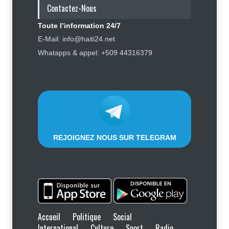
prendre l'avion
Contactez-Nous
Finance - Marchés
,
Industrie -
Services
,
Social
,
Sport
Toute l’information 24/7
6 août 2026
E-Mail: info@haiti24.net
Haïti : Sandra Paulemon appelle à
Whatapps & appel: +509 44316379
accélérer la campagne de
sensibilisation en vue des
élections
Politique
5 août 2026
REJOIGNEZ NOUS SUR TELEGRAM
Accueil
Politique
Social
International
Culture
Sport
Radio