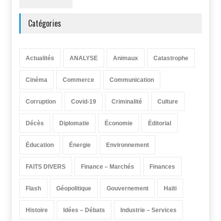
Catégories
Actualités
ANALYSE
Animaux
Catastrophe
Cinéma
Commerce
Communication
Corruption
Covid-19
Criminalité
Culture
Décès
Diplomatie
Économie
Éditorial
Éducation
Énergie
Environnement
FAITS DIVERS
Finance – Marchés
Finances
Flash
Géopolitique
Gouvernement
Haïti
Histoire
Idées – Débats
Industrie – Services