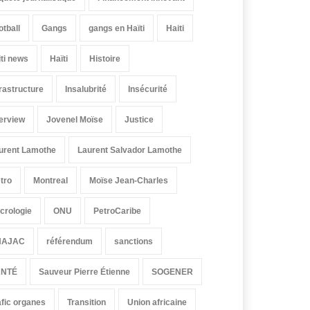
otball
Gangs
gangs en Haïti
Haiti
iti news
Haïti
Histoire
frastructure
Insalubrité
Insécurité
terview
Jovenel Moïse
Justice
urent Lamothe
Laurent Salvador Lamothe
tro
Montreal
Moïse Jean-Charles
crologie
ONU
PetroCaribe
HAJAC
référendum
sanctions
ANTÉ
Sauveur Pierre Étienne
SOGENER
afic organes
Transition
Union africaine