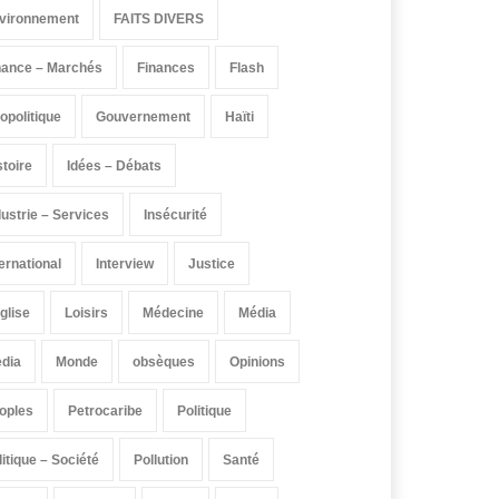
vironnement
FAITS DIVERS
nance – Marchés
Finances
Flash
opolitique
Gouvernement
Haïti
stoire
Idées – Débats
dustrie – Services
Insécurité
ternational
Interview
Justice
église
Loisirs
Médecine
Média
dia
Monde
obsèques
Opinions
oples
Petrocaribe
Politique
litique – Société
Pollution
Santé