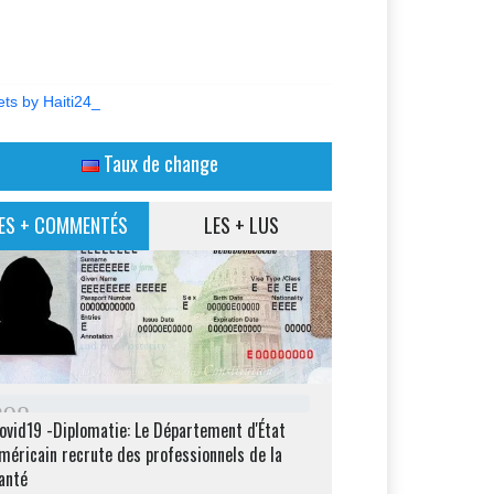
ts by Haiti24_
Taux de change
ES + COMMENTÉS
LES + LUS
2
9
8
ovid19 -Diplomatie: Le Département d'État
méricain recrute des professionnels de la
anté