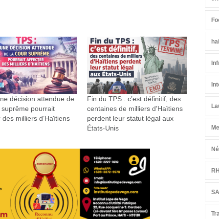
Fo
ha
In
In
ne décision attendue de
Fin du TPS : c’est définitif, des
La
 suprême pourrait
centaines de milliers d’Haïtiens
r des milliers d’Haïtiens
perdent leur statut légal aux
États-Unis
Me
Né
R
S
Tr