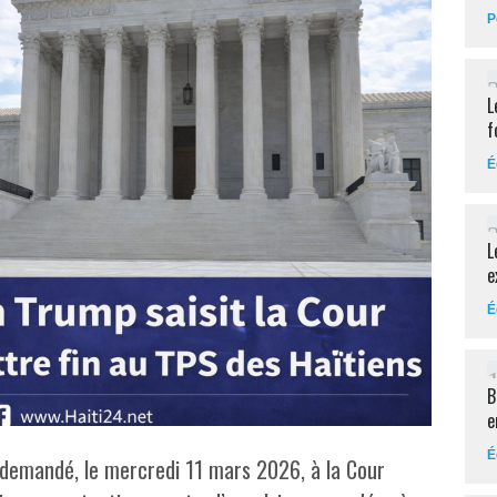
P
L
f
É
L
e
É
B
e
É
 demandé, le mercredi 11 mars 2026, à la Cour