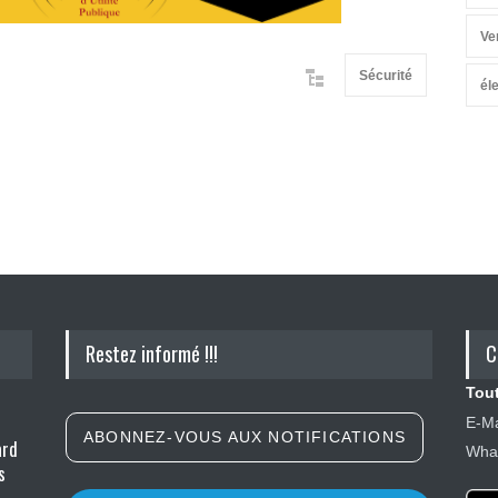
Ve
Sécurité
él
Restez informé !!!
C
Tout
E-Ma
ABONNEZ-VOUS AUX NOTIFICATIONS
ard
What
s