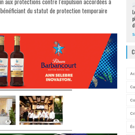
n aux protections contre l’expulsion accordées à
s bénéficiant du statut de protection temporaire
L
p
d
S
C
Ac
Ca
Co
Cr
Éc