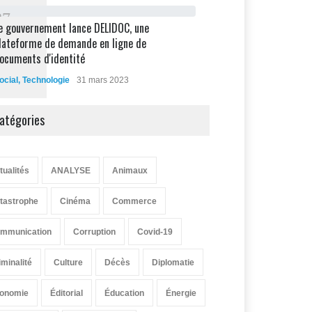
8
7
e gouvernement lance DELIDOC, une
lateforme de demande en ligne de
ocuments d'identité
ocial
,
Technologie
31 mars 2023
atégories
tualités
ANALYSE
Animaux
tastrophe
Cinéma
Commerce
mmunication
Corruption
Covid-19
iminalité
Culture
Décès
Diplomatie
onomie
Éditorial
Éducation
Énergie