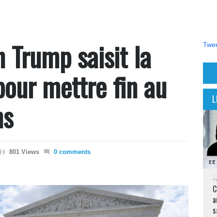
n Trump saisit la
Twee
our mettre fin au
L
ns
801 Views
0 comments
C
a
s