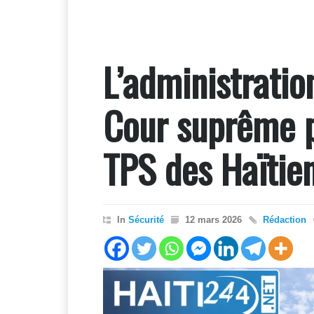
L’administratio
Cour suprême p
TPS des Haïtie
In
Sécurité
12 mars 2026
Rédaction