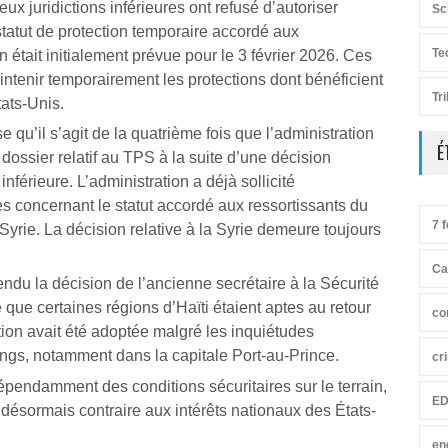
x juridictions inférieures ont refusé d’autoriser
Sc
 statut de protection temporaire accordé aux
Te
on était initialement prévue pour le 3 février 2026. Ces
intenir temporairement les protections dont bénéficient
Tr
ats-Unis.
qu’il s’agit de la quatrième fois que l’administration
É
ossier relatif au TPS à la suite d’une décision
nférieure. L’administration a déjà sollicité
es concernant le statut accordé aux ressortissants du
7 f
Syrie. La décision relative à la Syrie demeure toujours
Ca
endu la décision de l’ancienne secrétaire à la Sécurité
é que certaines régions d’Haïti étaient aptes au retour
co
ition avait été adoptée malgré les inquiétudes
angs, notamment dans la capitale Port-au-Prince.
cr
épendamment des conditions sécuritaires sur le terrain,
ED
t désormais contraire aux intérêts nationaux des États-
en