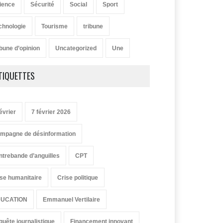
ience
Sécurité
Social
Sport
chnologie
Tourisme
tribune
ibune d’opinion
Uncategorized
Une
TIQUETTES
évrier
7 février 2026
mpagne de désinformation
ntrebande d’anguilles
CPT
ise humanitaire
Crise politique
UCATION
Emmanuel Vertilaire
quête journalistique
Financement innovant