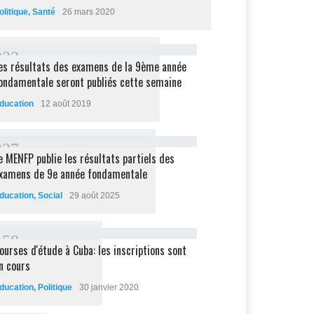
olitique
,
Santé
26 mars 2020
2
3
2
es résultats des examens de la 9ème année
ondamentale seront publiés cette semaine
ducation
12 août 2019
2
2
7
e MENFP publie les résultats partiels des
xamens de 9e année fondamentale
ducation
,
Social
29 août 2025
1
5
8
ourses d'étude à Cuba: les inscriptions sont
n cours
ducation
,
Politique
30 janvier 2020