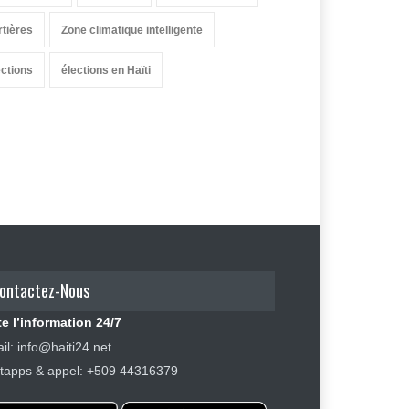
rtières
Zone climatique intelligente
ections
élections en Haïti
ontactez-Nous
e l’information 24/7
il: info@haiti24.net
apps & appel: +509 44316379