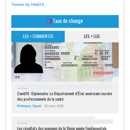
Tweets by Haiti24_
Taux de change
LES + COMMENTÉS
LES + LUS
2
9
8
Covid19 -Diplomatie: Le Département d'État américain recrute
des professionnels de la santé
Politique
,
Santé
26 mars 2020
2
3
2
Les résultats des examens de la 9ème année fondamentale