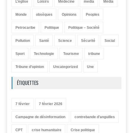
L’église
Loisirs
Médecine
media
Média
Monde
obsèques
Opinions
Peoples
Petrocaribe
Politique
Politique – Société
Pollution
Santé
Science
Sécurité
Social
Sport
Technologie
Tourisme
tribune
Tribune d’opinion
Uncategorized
Une
ÉTIQUETTES
7 février
7 février 2026
Campagne de désinformation
contrebande d’anguilles
CPT
crise humanitaire
Crise politique