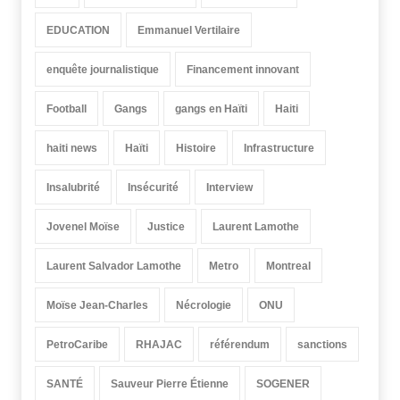
EDUCATION
Emmanuel Vertilaire
enquête journalistique
Financement innovant
Football
Gangs
gangs en Haïti
Haiti
haiti news
Haïti
Histoire
Infrastructure
Insalubrité
Insécurité
Interview
Jovenel Moïse
Justice
Laurent Lamothe
Laurent Salvador Lamothe
Metro
Montreal
Moïse Jean-Charles
Nécrologie
ONU
PetroCaribe
RHAJAC
référendum
sanctions
SANTÉ
Sauveur Pierre Étienne
SOGENER