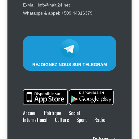
Police nationale : les divisions
E-Mail: info@haiti24.net
internes profitent-elles aux gangs
Whatapps & appel: +509 44316379
?
Sécurité
7 août 2026
REJOIGNEZ NOUS SUR TELEGRAM
Accueil
Politique
Social
International
Culture
Sport
Radio