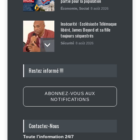
partie pour la population
Économie
,
Social
8 août 2026
Insécurité : Ecclésiaste Télémaque
libéré, James Boyard et sa fille
toujours séquestrés
Sécurité
8 août 2026
Tennessee, Andy Ogles, proche de
Restez informé !!!
Trump et anti immigration, tombe
lors de la primaire républicaine
Politique
7 août 2026
ABONNEZ-VOUS AUX
NOTIFICATIONS
Journalisme sportif : l'urgence de
former de véritables spécialistes
en Haïti
Contactez-Nous
Social
,
Sport
7 août 2026
Toute l’information 24/7