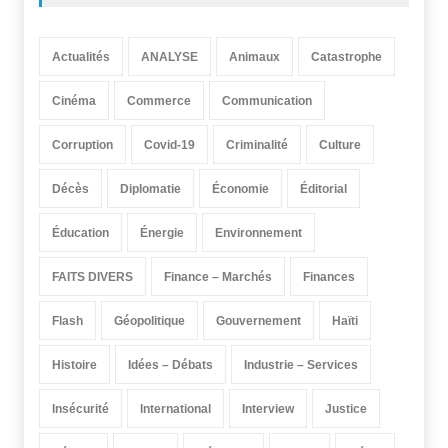
Actualités
ANALYSE
Animaux
Catastrophe
Cinéma
Commerce
Communication
Corruption
Covid-19
Criminalité
Culture
Décès
Diplomatie
Économie
Éditorial
Éducation
Énergie
Environnement
FAITS DIVERS
Finance – Marchés
Finances
Flash
Géopolitique
Gouvernement
Haïti
Histoire
Idées – Débats
Industrie – Services
Insécurité
International
Interview
Justice