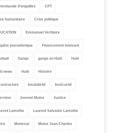
ntrebande d’anguilles
CPT
ise humanitaire
Crise politique
UCATION
Emmanuel Vertilaire
quête journalistique
Financement innovant
otball
Gangs
gangs en Haïti
Haiti
iti news
Haïti
Histoire
frastructure
Insalubrité
Insécurité
terview
Jovenel Moïse
Justice
urent Lamothe
Laurent Salvador Lamothe
tro
Montreal
Moïse Jean-Charles