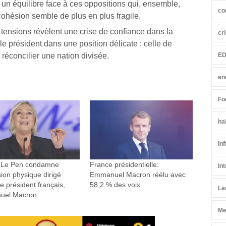
n équilibre face à ces oppositions qui, ensemble,
co
cohésion semble de plus en plus fragile.
 tensions révèlent une crise de confiance dans la
cr
 le président dans une position délicate : celle de
 réconcilier une nation divisée.
ED
en
Fo
ha
In
 Le Pen condamne
France présidentielle:
In
sion physique dirigé
Emmanuel Macron réélu avec
le président français,
58,2 % des voix
La
uel Macron
Me