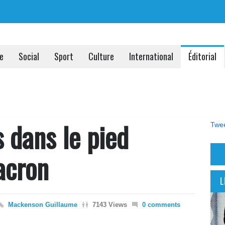
ue
Social
Sport
Culture
International
Éditorial
 dans le pied
Twee
acron
L
Mackenson Guillaume
7143 Views
0 comments