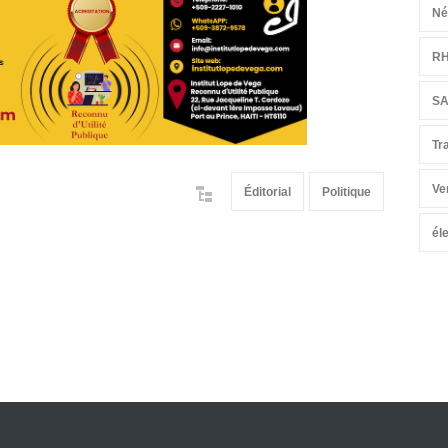
Né
R
S
Tr
Ve
Éditorial
Politique
él