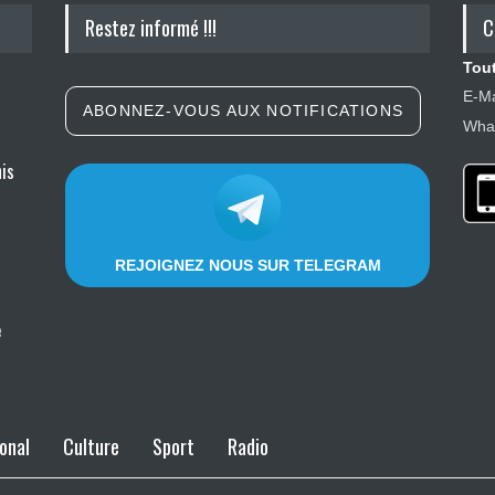
Restez informé !!!
C
Tout
E-Ma
ABONNEZ-VOUS AUX NOTIFICATIONS
What
nis
REJOIGNEZ NOUS SUR TELEGRAM
e
onal
Culture
Sport
Radio
le à