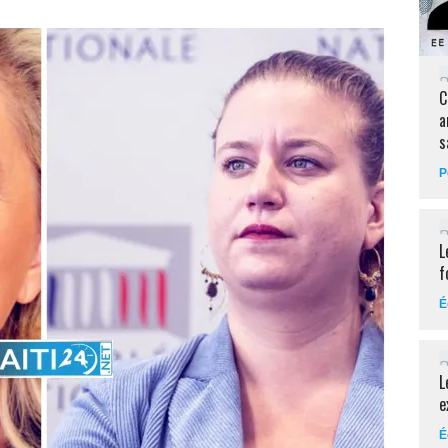
C
a
s
P
L
f
É
L
e
É