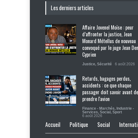
Les derniers articles
Affaire Jovenel Moïse : peur
d’affronter la justice, Jean
Monard Métellus de nouveau
convoqué par le juge Jean De
Cyprien
Justice
,
Sécurité
6 août 2026
Retards, bagages perdus,
accidents : ce que chaque
passager doit savoir avant d
prendre l'avion
Finance - Marchés
,
Industrie -
Services
,
Social
,
Sport
6 août 2026
Accueil
Politique
Social
Internati
Haïti : Sandra Paulemon appel
accélérer la campagne de