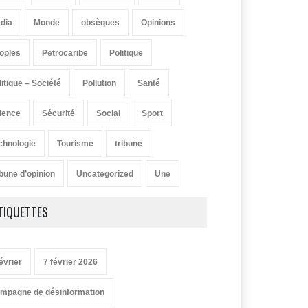
dia
Monde
obsèques
Opinions
oples
Petrocaribe
Politique
litique – Société
Pollution
Santé
ience
Sécurité
Social
Sport
chnologie
Tourisme
tribune
ibune d’opinion
Uncategorized
Une
TIQUETTES
évrier
7 février 2026
mpagne de désinformation