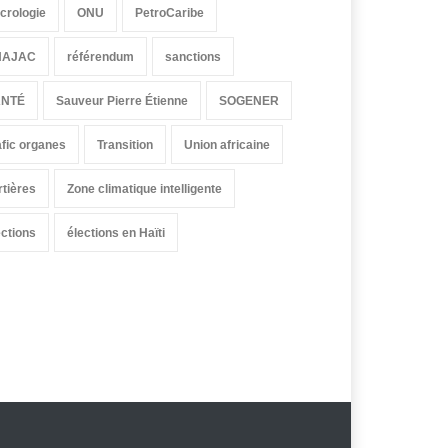
crologie
ONU
PetroCaribe
HAJAC
référendum
sanctions
ANTÉ
Sauveur Pierre Étienne
SOGENER
afic organes
Transition
Union africaine
rtières
Zone climatique intelligente
ections
élections en Haïti