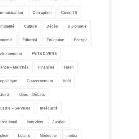
mmunication
Corruption
Covid-19
iminalité
Culture
Décès
Diplomatie
onomie
Éditorial
Éducation
Énergie
vironnement
FAITS DIVERS
nance – Marchés
Finances
Flash
opolitique
Gouvernement
Haïti
stoire
Idées – Débats
dustrie – Services
Insécurité
ternational
Interview
Justice
église
Loisirs
Médecine
media