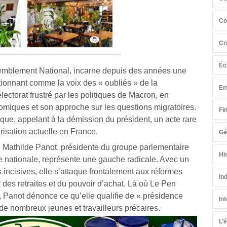
Co
Cr
Éc
semblement National, incarne depuis des années une
itionnant comme la voix des « oubliés » de la
En
électorat frustré par les politiques de Macron, en
iques et son approche sur les questions migratoires.
Fi
ique, appelant à la démission du président, un acte rare
larisation actuelle en France.
Gé
ue, Mathilde Panot, présidente du groupe parlementaire
Hi
 nationale, représente une gauche radicale. Avec un
s incisives, elle s’attaque frontalement aux réformes
In
des retraites et du pouvoir d’achat. Là où Le Pen
, Panot dénonce ce qu’elle qualifie de « présidence
In
de nombreux jeunes et travailleurs précaires.
L’