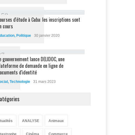
1
5
8
ourses d'étude à Cuba: les inscriptions sont
n cours
ducation
,
Politique
30 janvier 2020
8
7
e gouvernement lance DELIDOC, une
lateforme de demande en ligne de
ocuments d'identité
ocial
,
Technologie
31 mars 2023
atégories
tualités
ANALYSE
Animaux
tastrophe
Cinéma
Commerce