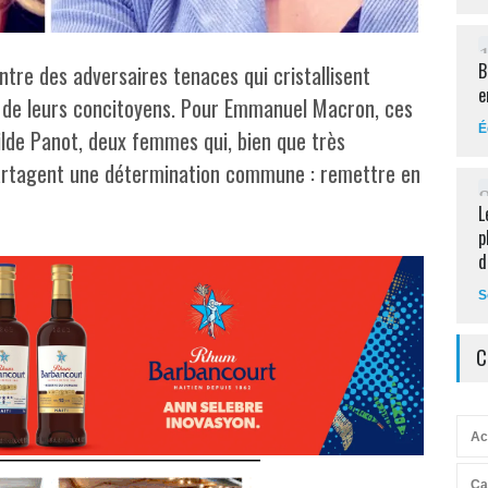
B
ntre des adversaires tenaces qui cristallisent
e
es de leurs concitoyens. Pour Emmanuel Macron, ces
É
lde Panot, deux femmes qui, bien que très
 partagent une détermination commune : remettre en
L
p
d
S
C
Ac
Ca