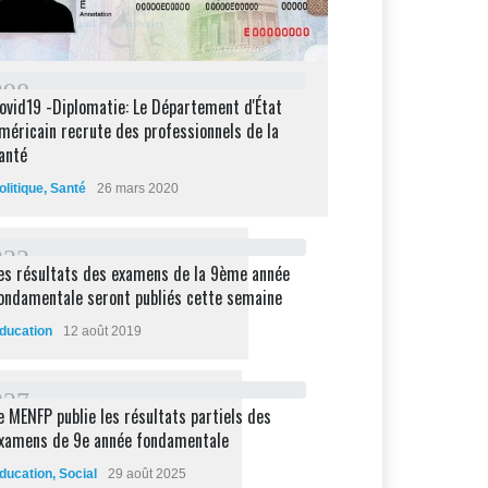
2
9
8
ovid19 -Diplomatie: Le Département d'État
méricain recrute des professionnels de la
anté
olitique
,
Santé
26 mars 2020
2
3
2
es résultats des examens de la 9ème année
ondamentale seront publiés cette semaine
ducation
12 août 2019
2
2
7
e MENFP publie les résultats partiels des
xamens de 9e année fondamentale
ducation
,
Social
29 août 2025