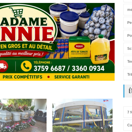
me
Pe
Po
Sc
Te
Tr
É
7 f
Ca