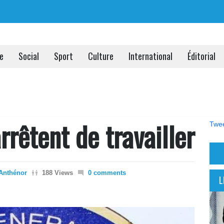
ue
Social
Sport
Culture
International
Éditorial
rrêtent de travailler
Twee
Anthénor
188 Views
0 comments
L