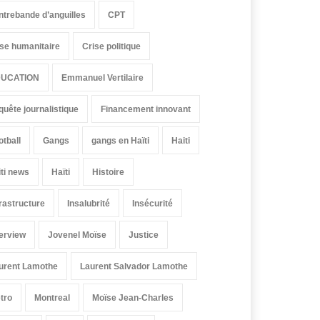
ntrebande d’anguilles
CPT
ise humanitaire
Crise politique
UCATION
Emmanuel Vertilaire
quête journalistique
Financement innovant
otball
Gangs
gangs en Haïti
Haiti
iti news
Haïti
Histoire
frastructure
Insalubrité
Insécurité
terview
Jovenel Moïse
Justice
urent Lamothe
Laurent Salvador Lamothe
tro
Montreal
Moïse Jean-Charles