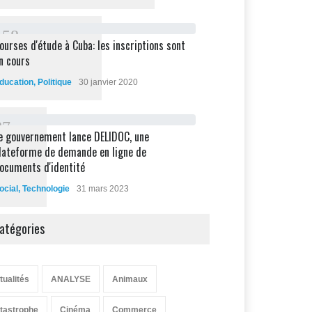
1
5
8
ourses d'étude à Cuba: les inscriptions sont
n cours
ducation
,
Politique
30 janvier 2020
8
7
e gouvernement lance DELIDOC, une
lateforme de demande en ligne de
ocuments d'identité
ocial
,
Technologie
31 mars 2023
atégories
tualités
ANALYSE
Animaux
tastrophe
Cinéma
Commerce