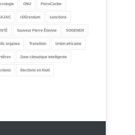
crologie
ONU
PetroCaribe
HAJAC
référendum
sanctions
ANTÉ
Sauveur Pierre Étienne
SOGENER
afic organes
Transition
Union africaine
rtières
Zone climatique intelligente
ections
élections en Haïti