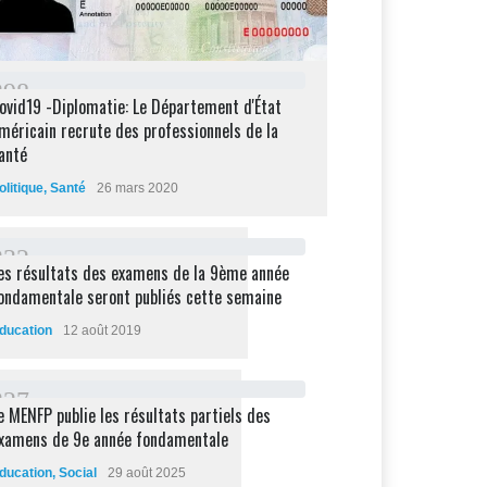
2
9
8
ovid19 -Diplomatie: Le Département d'État
méricain recrute des professionnels de la
anté
olitique
,
Santé
26 mars 2020
2
3
2
es résultats des examens de la 9ème année
ondamentale seront publiés cette semaine
ducation
12 août 2019
2
2
7
e MENFP publie les résultats partiels des
xamens de 9e année fondamentale
ducation
,
Social
29 août 2025