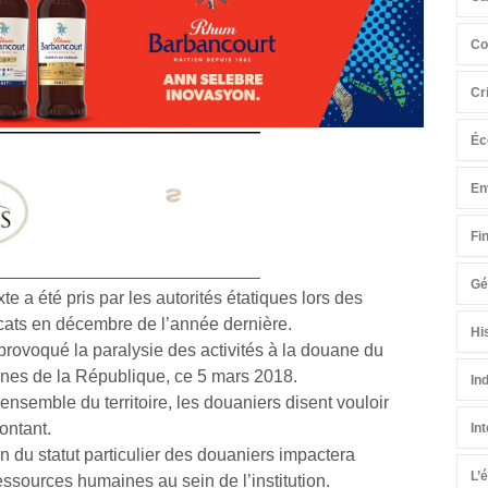
Co
Cr
Éc
En
Fi
Gé
te a été pris par les autorités étatiques lors des
cats en décembre de l’année dernière.
Hi
provoqué la paralysie des activités à la douane du
anes de la République, ce 5 mars 2018.
In
l’ensemble du territoire, les douaniers disent vouloir
ontant.
In
n du statut particulier des douaniers impactera
L’
ssources humaines au sein de l’institution.