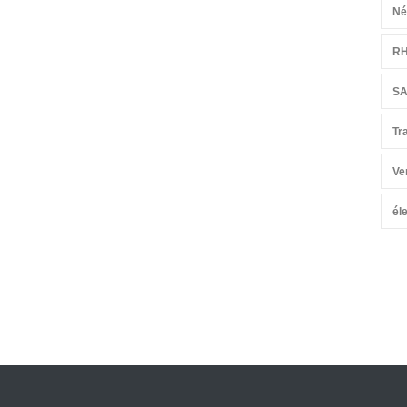
Né
R
S
Tr
Ve
él