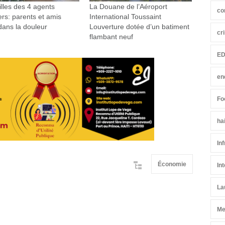
lles des 4 agents
La Douane de l’Aéroport
co
rs: parents et amis
International Toussaint
dans la douleur
Louverture dotée d’un batiment
cr
flambant neuf
ED
en
Fo
ha
In
Économie
In
La
Me