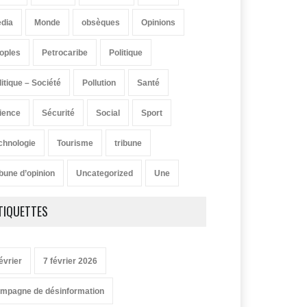
dia
Monde
obsèques
Opinions
oples
Petrocaribe
Politique
litique – Société
Pollution
Santé
ience
Sécurité
Social
Sport
chnologie
Tourisme
tribune
ibune d’opinion
Uncategorized
Une
TIQUETTES
évrier
7 février 2026
mpagne de désinformation