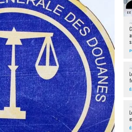
C
a
s
P
L
f
É
L
e
É