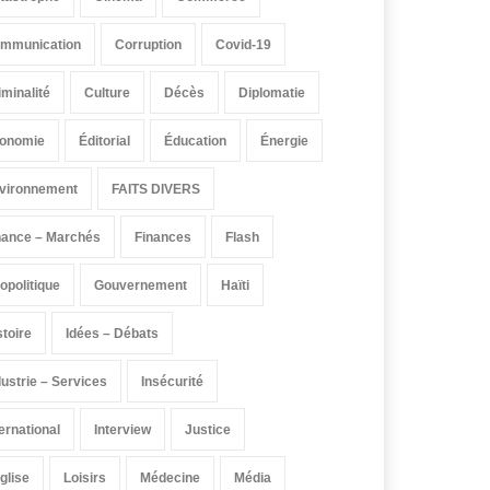
mmunication
Corruption
Covid-19
iminalité
Culture
Décès
Diplomatie
onomie
Éditorial
Éducation
Énergie
vironnement
FAITS DIVERS
nance – Marchés
Finances
Flash
opolitique
Gouvernement
Haïti
stoire
Idées – Débats
dustrie – Services
Insécurité
ternational
Interview
Justice
église
Loisirs
Médecine
Média