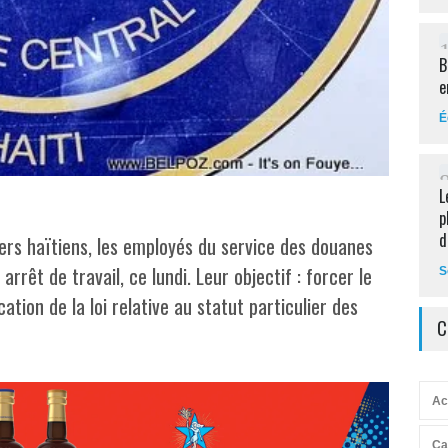
B
e
É
L
p
d
iers haïtiens, les employés du service des douanes
arrêt de travail, ce lundi. Leur objectif : forcer le
S
tion de la loi relative au statut particulier des
C
Ac
Ca