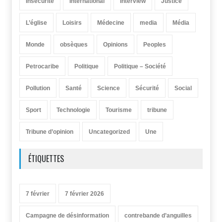
Insécurité
International
Interview
Justice
L’église
Loisirs
Médecine
media
Média
Monde
obsèques
Opinions
Peoples
Petrocaribe
Politique
Politique – Société
Pollution
Santé
Science
Sécurité
Social
Sport
Technologie
Tourisme
tribune
Tribune d’opinion
Uncategorized
Une
ÉTIQUETTES
7 février
7 février 2026
Campagne de désinformation
contrebande d’anguilles