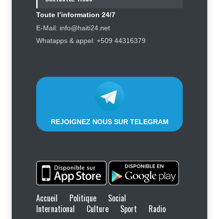
Toute l’information 24/7
Haïti : Sandra Paulemon appelle à
E-Mail: info@haiti24.net
accélérer la campagne de
Whatapps & appel: +509 44316379
sensibilisation en vue des
élections
Politique
5 août 2026
REJOIGNEZ NOUS SUR TELEGRAM
Accueil
Politique
Social
International
Culture
Sport
Radio