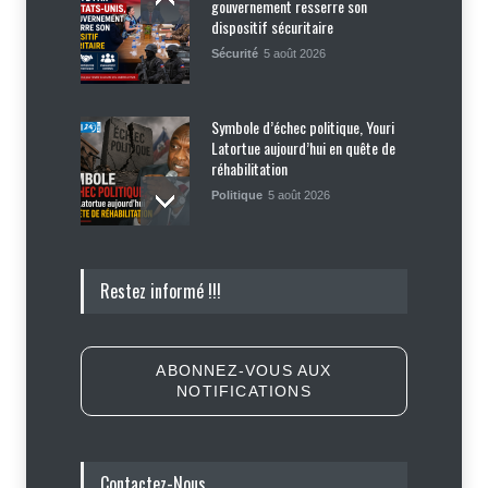
gouvernement resserre son
dispositif sécuritaire
Sécurité
5 août 2026
Symbole d’échec politique, Youri
Latortue aujourd’hui en quête de
réhabilitation
Politique
5 août 2026
Haïti : les plaintes contre Sunrise
Restez informé !!!
Airways se multiplient, des clients
réclament des mesures contre la
compagnie
Justice
,
Sécurité
5 août 2026
ABONNEZ-VOUS AUX
NOTIFICATIONS
Élections : Alix Didier Fils-Aimé
montre l’exemple en s’inscrivant
sur le registre électoral
Contactez-Nous
Politique
4 août 2026