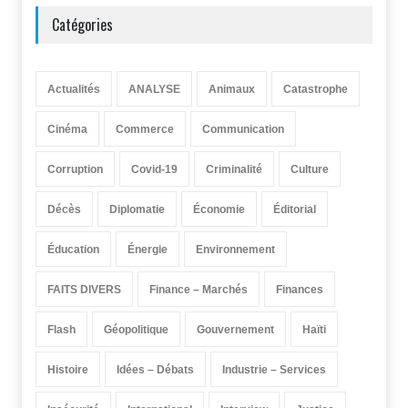
Catégories
Actualités
ANALYSE
Animaux
Catastrophe
Cinéma
Commerce
Communication
Corruption
Covid-19
Criminalité
Culture
Décès
Diplomatie
Économie
Éditorial
Éducation
Énergie
Environnement
FAITS DIVERS
Finance – Marchés
Finances
Flash
Géopolitique
Gouvernement
Haïti
Histoire
Idées – Débats
Industrie – Services