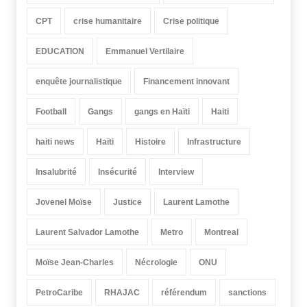
CPT
crise humanitaire
Crise politique
EDUCATION
Emmanuel Vertilaire
enquête journalistique
Financement innovant
Football
Gangs
gangs en Haïti
Haiti
haiti news
Haïti
Histoire
Infrastructure
Insalubrité
Insécurité
Interview
Jovenel Moïse
Justice
Laurent Lamothe
Laurent Salvador Lamothe
Metro
Montreal
Moïse Jean-Charles
Nécrologie
ONU
PetroCaribe
RHAJAC
référendum
sanctions