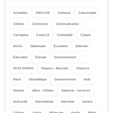
Actualités
ANALYSE
Animaux
Catastrophe
Cinéma
Commerce
Communication
Corruption
Covid-19
Criminalité
Culture
Décès
Diplomatie
Économie
Éditorial
Éducation
Énergie
Environnement
FAITS DIVERS
Finance – Marchés
Finances
Flash
Géopolitique
Gouvernement
Haïti
Histoire
Idées – Débats
Industrie – Services
Insécurité
International
Interview
Justice
L’église
Loisirs
Médecine
media
Média