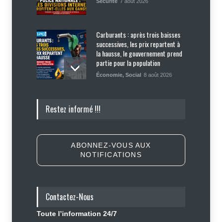
Sécurité
7 août 2026
Carburants : après trois baisses
successives, les prix repartent à
la hausse, le gouvernement prend
partie pour la population
Économie
,
Social
8 août 2026
Insécurité : Ecclésiaste Télémaque
Restez informé !!!
libéré, James Boyard et sa fille
toujours séquestrés
Sécurité
8 août 2026
ABONNEZ-VOUS AUX
NOTIFICATIONS
Tennessee, Andy Ogles, proche de
Trump et anti immigration, tombe
lors de la primaire républicaine
Contactez-Nous
Politique
7 août 2026
Toute l’information 24/7