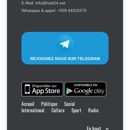
Journalisme sportif : l'urgence de
E-Mail: info@haiti24.net
former de véritables spécialistes
Whatapps & appel: +509 44316379
en Haïti
Social
,
Sport
7 août 2026
REJOIGNEZ NOUS SUR TELEGRAM
Accueil
Politique
Social
International
Culture
Sport
Radio
En haut