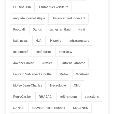
EDUCATION
Emmanuel Vertilaire
enquête journalistique
Financement innovant
Football
Gangs
gangs en Haïti
Haiti
haiti news
Haïti
Histoire
Infrastructure
Insalubrité
Insécurité
Interview
Jovenel Moïse
Justice
Laurent Lamothe
Laurent Salvador Lamothe
Metro
Montreal
Moïse Jean-Charles
Nécrologie
ONU
PetroCaribe
RHAJAC
référendum
sanctions
SANTÉ
Sauveur Pierre Étienne
SOGENER