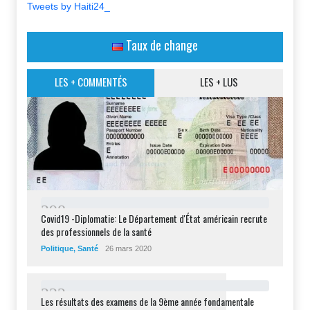
Tweets by Haiti24_
Taux de change
LES + COMMENTÉS
LES + LUS
2
9
8
Covid19 -Diplomatie: Le Département d'État américain recrute
des professionnels de la santé
Politique
,
Santé
26 mars 2020
2
3
2
Les résultats des examens de la 9ème année fondamentale