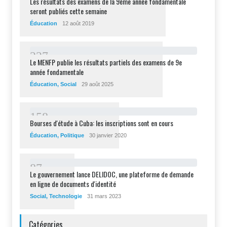
Les résultats des examens de la 9ème année fondamentale
seront publiés cette semaine
Éducation
12 août 2019
2
2
7
Le MENFP publie les résultats partiels des examens de 9e
année fondamentale
Éducation
,
Social
29 août 2025
1
5
8
Bourses d'étude à Cuba: les inscriptions sont en cours
Éducation
,
Politique
30 janvier 2020
8
7
Le gouvernement lance DELIDOC, une plateforme de demande
en ligne de documents d'identité
Social
,
Technologie
31 mars 2023
Catégories