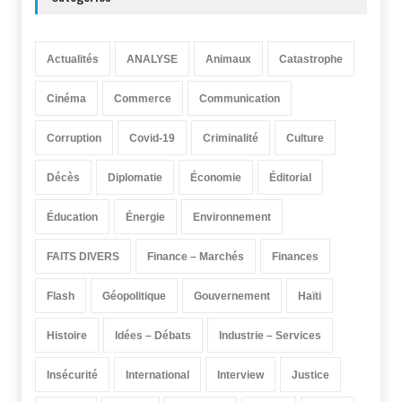
Actualités
ANALYSE
Animaux
Catastrophe
Cinéma
Commerce
Communication
Corruption
Covid-19
Criminalité
Culture
Décès
Diplomatie
Économie
Éditorial
Éducation
Énergie
Environnement
FAITS DIVERS
Finance – Marchés
Finances
Flash
Géopolitique
Gouvernement
Haïti
Histoire
Idées – Débats
Industrie – Services
Insécurité
International
Interview
Justice