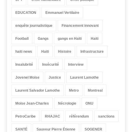
EDUCATION
Emmanuel Vertilaire
enquête journalistique
Financement innovant
Football
Gangs
gangs en Haïti
Haiti
haiti news
Haïti
Histoire
Infrastructure
Insalubrité
Insécurité
Interview
Jovenel Moïse
Justice
Laurent Lamothe
Laurent Salvador Lamothe
Metro
Montreal
Moïse Jean-Charles
Nécrologie
ONU
PetroCaribe
RHAJAC
référendum
sanctions
SANTÉ
Sauveur Pierre Étienne
SOGENER