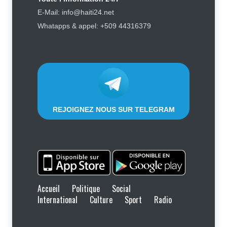
Un passager évacué par la police
E-Mail: info@haiti24.net
après avoir critiqué les services
Whatapps & appel: +509 44316379
de Sunrise Airways
Social
9 août 2026
REJOIGNEZ NOUS SUR TELEGRAM
Accueil
Politique
Social
International
Culture
Sport
Radio