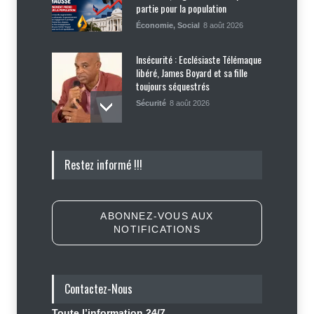
partie pour la population
Économie
,
Social
8 août 2026
Insécurité : Ecclésiaste Télémaque
libéré, James Boyard et sa fille
toujours séquestrés
Sécurité
8 août 2026
Tennessee, Andy Ogles, proche de
Restez informé !!!
Trump et anti immigration, tombe
lors de la primaire républicaine
Politique
7 août 2026
ABONNEZ-VOUS AUX
NOTIFICATIONS
Journalisme sportif : l'urgence de
former de véritables spécialistes
en Haïti
Contactez-Nous
Social
,
Sport
7 août 2026
Toute l’information 24/7