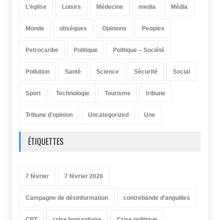
L’église
Loisirs
Médecine
media
Média
Monde
obsèques
Opinions
Peoples
Petrocaribe
Politique
Politique – Société
Pollution
Santé
Science
Sécurité
Social
Sport
Technologie
Tourisme
tribune
Tribune d’opinion
Uncategorized
Une
ÉTIQUETTES
7 février
7 février 2026
Campagne de désinformation
contrebande d’anguilles
CPT
crise humanitaire
Crise politique