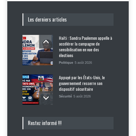
Les derniers articles
Haïti : Sandra Paulemon appelle à
accélérer la campagne de
sensibilisation en vue des
élections
Politique
5 août 2026
Appuyé par les États-Unis, le
gouvernement resserre son
dispositif sécuritaire
Sécurité
5 août 2026
Symbole d’échec politique, Youri
Restez informé !!!
Latortue aujourd’hui en quête de
réhabilitation
Politique
5 août 2026