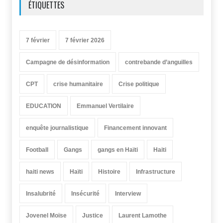
ÉTIQUETTES
7 février
7 février 2026
Campagne de désinformation
contrebande d’anguilles
CPT
crise humanitaire
Crise politique
EDUCATION
Emmanuel Vertilaire
enquête journalistique
Financement innovant
Football
Gangs
gangs en Haïti
Haiti
haiti news
Haïti
Histoire
Infrastructure
Insalubrité
Insécurité
Interview
Jovenel Moïse
Justice
Laurent Lamothe