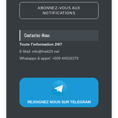
ABONNEZ-VOUS AUX
NOTIFICATIONS
Haïti : les plaintes contre Sunrise
Airways se multiplient, des clients
réclament des mesures contre la
compagnie
Contactez-Nous
Justice
,
Sécurité
5 août 2026
Toute l’information 24/7
Élections : Alix Didier Fils-Aimé
E-Mail: info@haiti24.net
montre l’exemple en s’inscrivant
Whatapps & appel: +509 44316379
sur le registre électoral
Politique
4 août 2026
REJOIGNEZ NOUS SUR TELEGRAM