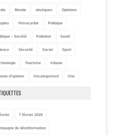
dia
Monde
obsèques
Opinions
oples
Petrocaribe
Politique
litique – Société
Pollution
Santé
ience
Sécurité
Social
Sport
chnologie
Tourisme
tribune
ibune d’opinion
Uncategorized
Une
TIQUETTES
évrier
7 février 2026
mpagne de désinformation