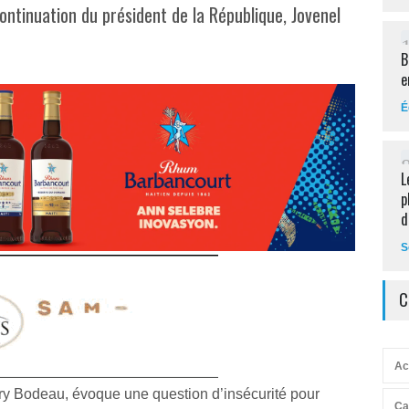
ontinuation du président de la République, Jovenel
B
e
É
L
p
d
S
C
Ac
ry Bodeau, évoque une question d’insécurité pour
Ca