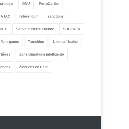
crologie
ONU
PetroCaribe
HAJAC
référendum
sanctions
ANTÉ
Sauveur Pierre Étienne
SOGENER
afic organes
Transition
Union africaine
rtières
Zone climatique intelligente
ections
élections en Haïti