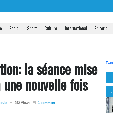
ue
Social
Sport
Culture
International
Éditorial
tion: la séance mise
Twee
 une nouvelle fois
L
Louis
252 Views
1 comment