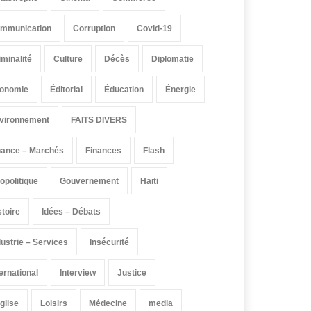
mmunication
Corruption
Covid-19
iminalité
Culture
Décès
Diplomatie
onomie
Éditorial
Éducation
Énergie
vironnement
FAITS DIVERS
nance – Marchés
Finances
Flash
opolitique
Gouvernement
Haïti
stoire
Idées – Débats
dustrie – Services
Insécurité
ternational
Interview
Justice
église
Loisirs
Médecine
media