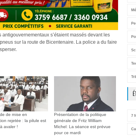
Mé
Pe
s antigouvernementaux s’étaient massés devant les
Po
pneus sur la route de Bicentenaire. La police a du faire
sperser.
Sc
Te
Tr
É
e de mise en
Présentation de la politique
7 f
ion rejetée : la pilule est
générale de Fritz William
e à avaler !
Michel: La séance est prévue
Ca
pour ce mardi