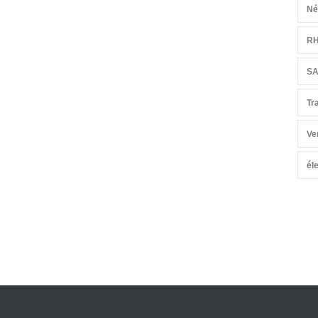
Né
R
S
Tr
Ve
él