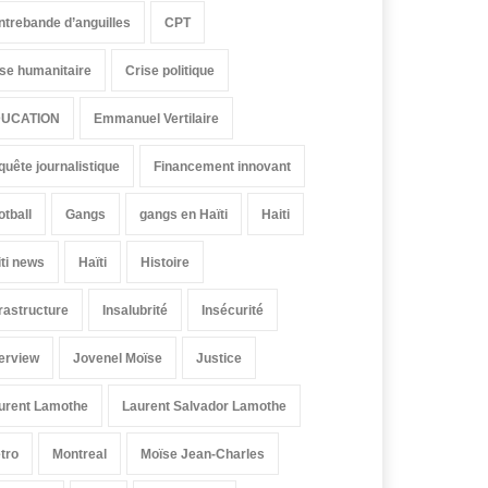
ntrebande d’anguilles
CPT
ise humanitaire
Crise politique
UCATION
Emmanuel Vertilaire
quête journalistique
Financement innovant
otball
Gangs
gangs en Haïti
Haiti
iti news
Haïti
Histoire
frastructure
Insalubrité
Insécurité
terview
Jovenel Moïse
Justice
urent Lamothe
Laurent Salvador Lamothe
tro
Montreal
Moïse Jean-Charles