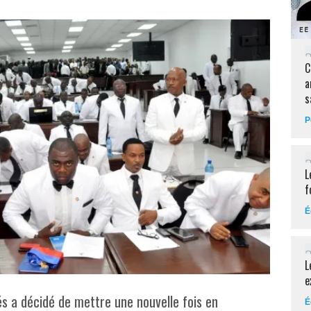
C
a
s
P
L
f
É
L
e
s a décidé de mettre une nouvelle fois en
É