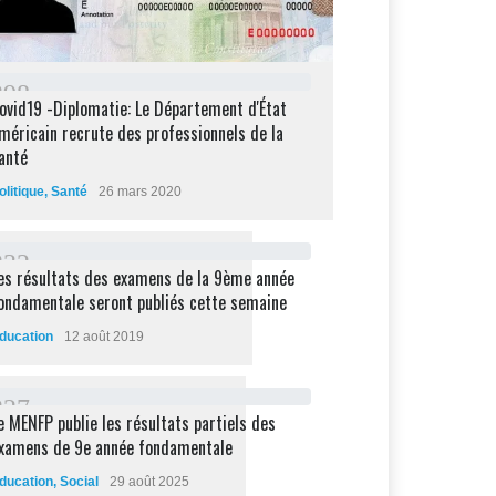
2
9
8
ovid19 -Diplomatie: Le Département d'État
méricain recrute des professionnels de la
anté
olitique
,
Santé
26 mars 2020
2
3
2
es résultats des examens de la 9ème année
ondamentale seront publiés cette semaine
ducation
12 août 2019
2
2
7
e MENFP publie les résultats partiels des
xamens de 9e année fondamentale
ducation
,
Social
29 août 2025