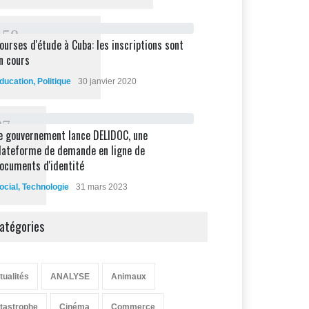
1
5
8
ourses d'étude à Cuba: les inscriptions sont
n cours
ducation
,
Politique
30 janvier 2020
8
7
e gouvernement lance DELIDOC, une
lateforme de demande en ligne de
ocuments d'identité
ocial
,
Technologie
31 mars 2023
atégories
tualités
ANALYSE
Animaux
tastrophe
Cinéma
Commerce