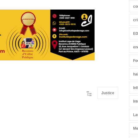
co
cr
ED
en
Fo
ha
In
Justice
In
La
Me