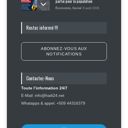
partie pour la population
Économie
,
Social
8 août 2026
Insécurité : Ecclésiaste Télémaque
Restez informé !!!
libéré, James Boyard et sa fille
toujours séquestrés
Sécurité
8 août 2026
ABONNEZ-VOUS AUX
NOTIFICATIONS
Tennessee, Andy Ogles, proche de
Trump et anti immigration, tombe
lors de la primaire républicaine
Contactez-Nous
Politique
7 août 2026
Toute l’information 24/7
Journalisme sportif : l'urgence de
E-Mail: info@haiti24.net
former de véritables spécialistes
Whatapps & appel: +509 44316379
en Haïti
Social
,
Sport
7 août 2026