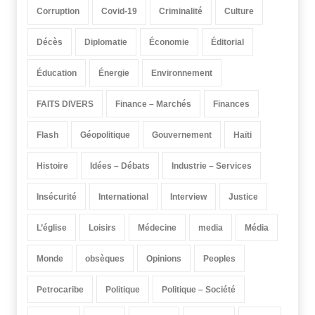
Corruption
Covid-19
Criminalité
Culture
Décès
Diplomatie
Économie
Éditorial
Éducation
Énergie
Environnement
FAITS DIVERS
Finance – Marchés
Finances
Flash
Géopolitique
Gouvernement
Haïti
Histoire
Idées – Débats
Industrie – Services
Insécurité
International
Interview
Justice
L’église
Loisirs
Médecine
media
Média
Monde
obsèques
Opinions
Peoples
Petrocaribe
Politique
Politique – Société