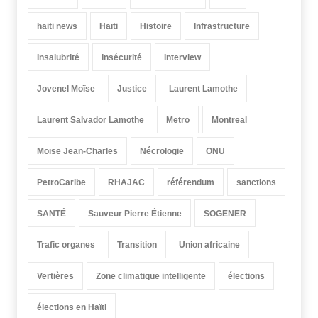
haiti news
Haïti
Histoire
Infrastructure
Insalubrité
Insécurité
Interview
Jovenel Moïse
Justice
Laurent Lamothe
Laurent Salvador Lamothe
Metro
Montreal
Moïse Jean-Charles
Nécrologie
ONU
PetroCaribe
RHAJAC
référendum
sanctions
SANTÉ
Sauveur Pierre Étienne
SOGENER
Trafic organes
Transition
Union africaine
Vertières
Zone climatique intelligente
élections
élections en Haïti