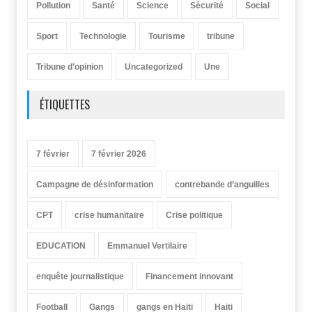
Pollution
Santé
Science
Sécurité
Social
Sport
Technologie
Tourisme
tribune
Tribune d’opinion
Uncategorized
Une
ÉTIQUETTES
7 février
7 février 2026
Campagne de désinformation
contrebande d’anguilles
CPT
crise humanitaire
Crise politique
EDUCATION
Emmanuel Vertilaire
enquête journalistique
Financement innovant
Football
Gangs
gangs en Haïti
Haiti