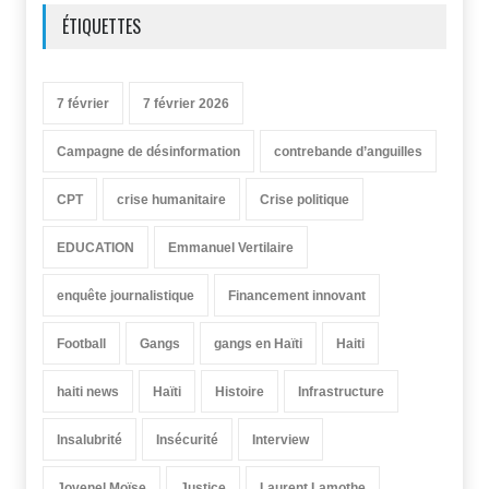
ÉTIQUETTES
7 février
7 février 2026
Campagne de désinformation
contrebande d’anguilles
CPT
crise humanitaire
Crise politique
EDUCATION
Emmanuel Vertilaire
enquête journalistique
Financement innovant
Football
Gangs
gangs en Haïti
Haiti
haiti news
Haïti
Histoire
Infrastructure
Insalubrité
Insécurité
Interview
Jovenel Moïse
Justice
Laurent Lamothe