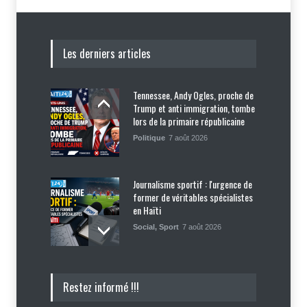
Les derniers articles
Tennessee, Andy Ogles, proche de
Trump et anti immigration, tombe
lors de la primaire républicaine
Politique
7 août 2026
Journalisme sportif : l'urgence de
former de véritables spécialistes
en Haïti
Social
,
Sport
7 août 2026
Police nationale : les divisions
Restez informé !!!
internes profitent-elles aux gangs
?