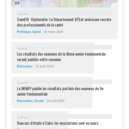
2
9
8
Covid19 -Diplomatie: Le Département d'État américain recrute
des professionnels de la santé
Politique
,
Santé
26 mars 2020
2
3
2
Les résultats des examens de la 9ème année fondamentale
seront publiés cette semaine
Éducation
12 août 2019
2
2
7
Le MENFP publie les résultats partiels des examens de 9e
année fondamentale
Éducation
,
Social
29 août 2025
1
5
8
Bourses d'étude à Cuba: les inscriptions sont en cours