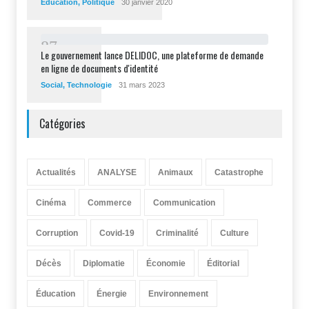
Éducation
,
Politique
30 janvier 2020
8
7
Le gouvernement lance DELIDOC, une plateforme de demande
en ligne de documents d'identité
Social
,
Technologie
31 mars 2023
Catégories
Actualités
ANALYSE
Animaux
Catastrophe
Cinéma
Commerce
Communication
Corruption
Covid-19
Criminalité
Culture
Décès
Diplomatie
Économie
Éditorial
Éducation
Énergie
Environnement