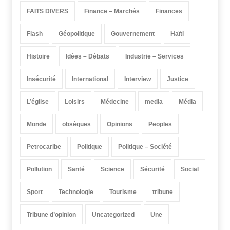
FAITS DIVERS
Finance – Marchés
Finances
Flash
Géopolitique
Gouvernement
Haïti
Histoire
Idées – Débats
Industrie – Services
Insécurité
International
Interview
Justice
L’église
Loisirs
Médecine
media
Média
Monde
obsèques
Opinions
Peoples
Petrocaribe
Politique
Politique – Société
Pollution
Santé
Science
Sécurité
Social
Sport
Technologie
Tourisme
tribune
Tribune d’opinion
Uncategorized
Une