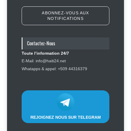
Sécurité
7 août 2026
ABONNEZ-VOUS AUX
NOTIFICATIONS
Affaire Jovenel Moïse : peur
d’affronter la justice, Jean Monard
Métellus de nouveau convoqué par
le juge Jean Denis Cyprien
Contactez-Nous
Justice
,
Sécurité
6 août 2026
Toute l’information 24/7
Insécurité : Ecclésiaste Télémaque
E-Mail: info@haiti24.net
libéré, James Boyard et sa fille
Whatapps & appel: +509 44316379
toujours séquestrés
Sécurité
8 août 2026
REJOIGNEZ NOUS SUR TELEGRAM