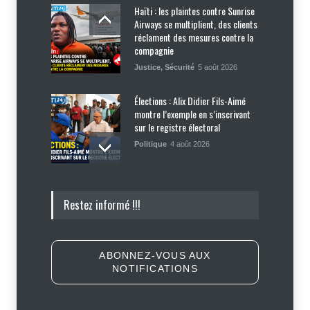
Haïti : les plaintes contre Sunrise
Airways se multiplient, des clients
réclament des mesures contre la
compagnie
Justice
,
Sécurité
5 août 2026
Élections : Alix Didier Fils-Aimé
montre l’exemple en s’inscrivant
sur le registre électoral
Politique
4 août 2026
Élections de 2026 : Nenel Cassy
Restez informé !!!
veut ressusciter le démon Lavalas,
appelant Jean-Bertrand Aristide à
unir son camp
Politique
4 août 2026
ABONNEZ-VOUS AUX
NOTIFICATIONS
17 jours entre les mains des
ravisseurs : Adrien Albatre
retrouve la liberté, après le