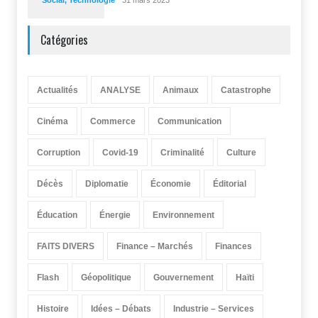
Social
,
Technologie
31 mars 2023
Catégories
Actualités
ANALYSE
Animaux
Catastrophe
Cinéma
Commerce
Communication
Corruption
Covid-19
Criminalité
Culture
Décès
Diplomatie
Économie
Éditorial
Éducation
Énergie
Environnement
FAITS DIVERS
Finance – Marchés
Finances
Flash
Géopolitique
Gouvernement
Haïti
Histoire
Idées – Débats
Industrie – Services