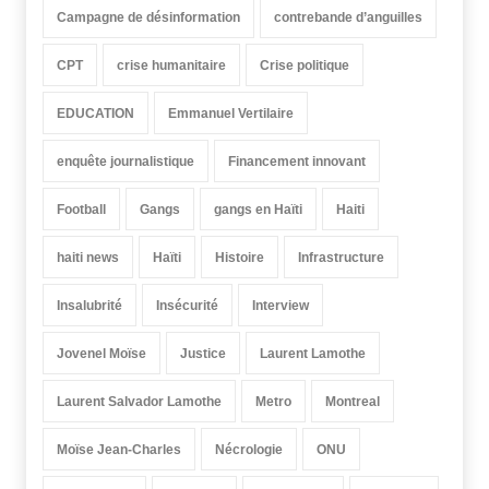
Campagne de désinformation
contrebande d’anguilles
CPT
crise humanitaire
Crise politique
EDUCATION
Emmanuel Vertilaire
enquête journalistique
Financement innovant
Football
Gangs
gangs en Haïti
Haiti
haiti news
Haïti
Histoire
Infrastructure
Insalubrité
Insécurité
Interview
Jovenel Moïse
Justice
Laurent Lamothe
Laurent Salvador Lamothe
Metro
Montreal
Moïse Jean-Charles
Nécrologie
ONU