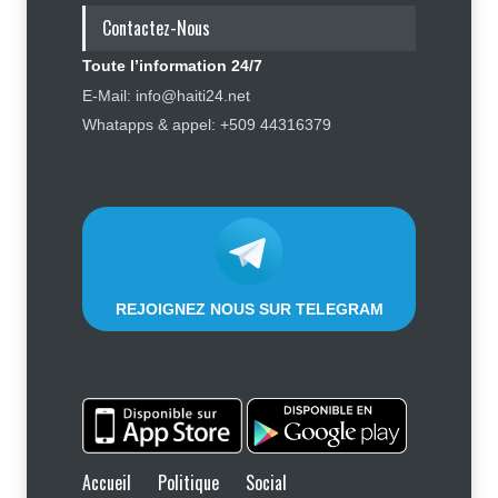
versement de deux rançons
Contactez-Nous
Sécurité
4 août 2026
Toute l’information 24/7
Symbole d’échec politique, Youri
E-Mail: info@haiti24.net
Latortue aujourd’hui en quête de
Whatapps & appel: +509 44316379
réhabilitation
Politique
5 août 2026
REJOIGNEZ NOUS SUR TELEGRAM
Accueil
Politique
Social