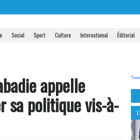
ue
Social
Sport
Culture
International
Éditorial
badie appelle
Twee
 sa politique vis-à-
L