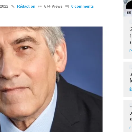
 2022
Rédaction
674 Views
0 comments
C
a
s
P
L
f
É
L
e
É