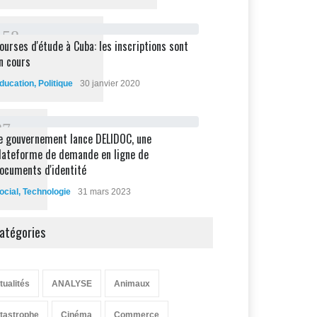
1
5
8
ourses d'étude à Cuba: les inscriptions sont
n cours
ducation
,
Politique
30 janvier 2020
8
7
e gouvernement lance DELIDOC, une
lateforme de demande en ligne de
ocuments d'identité
ocial
,
Technologie
31 mars 2023
atégories
tualités
ANALYSE
Animaux
tastrophe
Cinéma
Commerce