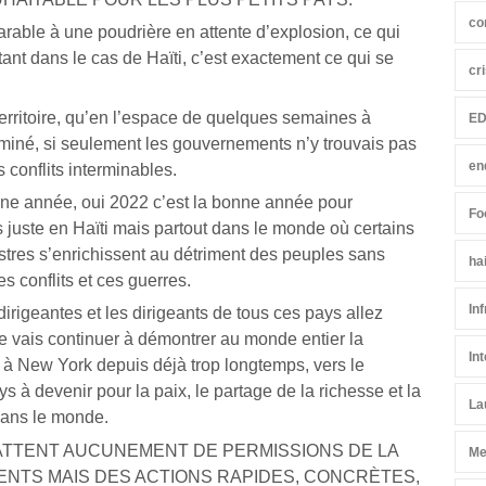
co
parable à une poudrière en attente d’explosion, ce qui
tant dans le cas de Haïti, c’est exactement ce qui se
cr
 territoire, qu’en l’espace de quelques semaines à
ED
rminé, si seulement les gouvernements n’y trouvais pas
en
s conflits interminables.
onne année, oui 2022 c’est la bonne année pour
Fo
juste en Haïti mais partout dans le monde où certains
tres s’enrichissent au détriment des peuples sans
ha
 conflits et ces guerres.
In
igeantes et les dirigeants de tous ces pays allez
 je vais continuer à démontrer au monde entier la
In
à New York depuis déjà trop longtemps, vers le
à devenir pour la paix, le partage de la richesse et la
La
dans le monde.
’ATTENT AUCUNEMENT DE PERMISSIONS DE LA
Me
NTS MAIS DES ACTIONS RAPIDES, CONCRÈTES,