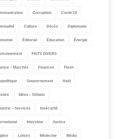
mmunication
Corruption
Covid-19
iminalité
Culture
Décès
Diplomatie
onomie
Éditorial
Éducation
Énergie
vironnement
FAITS DIVERS
nance – Marchés
Finances
Flash
opolitique
Gouvernement
Haïti
stoire
Idées – Débats
dustrie – Services
Insécurité
ternational
Interview
Justice
église
Loisirs
Médecine
Média