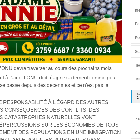
me
Pe
Po
Sc
Te
’ONU devra traverser au cours des prochains mois!
nt à l’aide, l’ONU doit réagir exactement comme pour
Tr
 se passe depuis des décennies et ce n’est pas la
É
 RESPONSABILITÉ À L’ÉGARD DES AUTRES
ES CONSÉQUENCES DES CONFLITS, DES
S CATASTROPHES NATURELLES VONT
7 f
ÉPERCUSSIONS SUR LES ÉCONOMIES DE TOUS
CEMENT DES POPULATIONS EN UNE IMMIGRATION
Ca
UHAITABLE POUR LES PLUS PETITS PAYS.