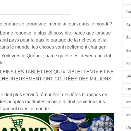
Co
e endure ce terrorisme, même ailleurs dans le monde?
Cr
a bonne réponse le plus tôt possible, parce que lorsque
Éc
nd pays pour la paix le partage de la richesse et la
 dans le monde, les choses vont réellement changer!
En
ork vers le Québec, parce qu’elle est devenu un club
te!
Fi
LEINS LES TABLETTES QUI «TABLETTENT» ET NE
Gé
MALHEUREUSEMENT ONT COUTÉES DES MILLIONS
Hi
 doit plus servir à rémunérer des têtes blanches en
es peuples maltraités, mais elle doit servir tous les
In
 partout dans le monde.
In
L’