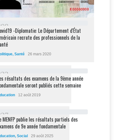
2
9
8
ovid19 -Diplomatie: Le Département d'État
méricain recrute des professionnels de la
anté
olitique
,
Santé
26 mars 2020
2
3
2
es résultats des examens de la 9ème année
ondamentale seront publiés cette semaine
ducation
12 août 2019
2
2
7
e MENFP publie les résultats partiels des
xamens de 9e année fondamentale
ducation
,
Social
29 août 2025