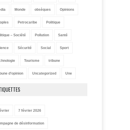
dia
Monde
obsèques
Opinions
oples
Petrocaribe
Politique
litique – Société
Pollution
Santé
ience
Sécurité
Social
Sport
chnologie
Tourisme
tribune
ibune d’opinion
Uncategorized
Une
TIQUETTES
évrier
7 février 2026
mpagne de désinformation