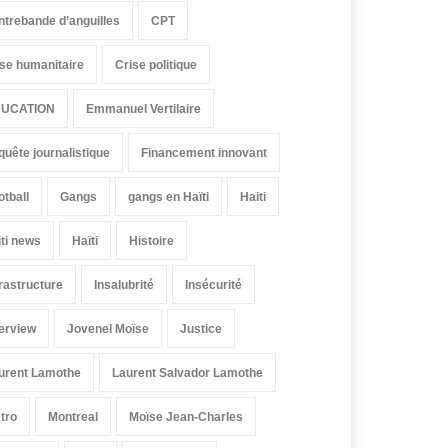
ntrebande d’anguilles
CPT
ise humanitaire
Crise politique
UCATION
Emmanuel Vertilaire
quête journalistique
Financement innovant
otball
Gangs
gangs en Haïti
Haiti
iti news
Haïti
Histoire
frastructure
Insalubrité
Insécurité
terview
Jovenel Moïse
Justice
urent Lamothe
Laurent Salvador Lamothe
tro
Montreal
Moïse Jean-Charles