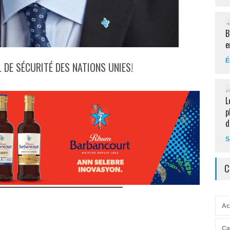
B
e
É
L DE SÉCURITÉ DES NATIONS UNIES!
L
p
d
S
C
Ac
Ca