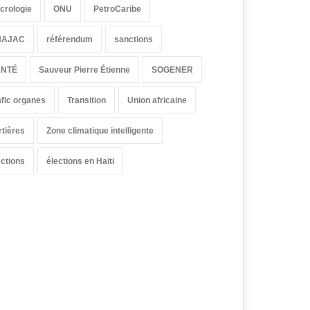
crologie
ONU
PetroCaribe
HAJAC
référendum
sanctions
ANTÉ
Sauveur Pierre Étienne
SOGENER
afic organes
Transition
Union africaine
rtières
Zone climatique intelligente
ections
élections en Haïti