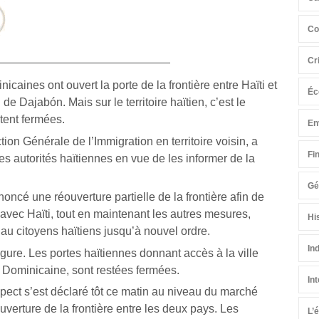
Co
Cr
icaines ont ouvert la porte de la frontière entre Haïti et
Éc
 Dajabón. Mais sur le territoire haïtien, c’est le
stent fermées.
En
ion Générale de l’Immigration en territoire voisin, a
Fi
es autorités haïtiennes en vue de les informer de la
Gé
oncé une réouverture partielle de la frontière afin de
vec Haïti, tout en maintenant les autres mesures,
Hi
au citoyens haïtiens jusqu’à nouvel ordre.
In
igure. Les portes haïtiennes donnant accès à la ville
 Dominicaine, sont restées fermées.
In
pect s’est déclaré tôt ce matin au niveau du marché
uverture de la frontière entre les deux pays. Les
L’