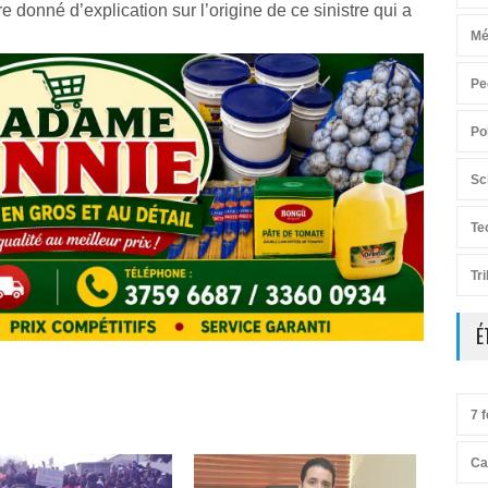
 donné d’explication sur l’origine de ce sinistre qui a
Mé
Pe
Po
Sc
Te
Tr
É
7 f
Ca