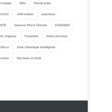
crologie
ONU
PetroCaribe
HAJAC
référendum
sanctions
ANTÉ
Sauveur Pierre Étienne
SOGENER
afic organes
Transition
Union africaine
rtières
Zone climatique intelligente
ections
élections en Haïti