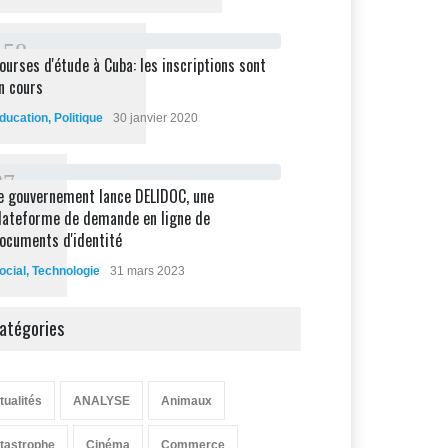
1
5
8
ourses d'étude à Cuba: les inscriptions sont
n cours
ducation
,
Politique
30 janvier 2020
8
7
e gouvernement lance DELIDOC, une
lateforme de demande en ligne de
ocuments d'identité
ocial
,
Technologie
31 mars 2023
atégories
tualités
ANALYSE
Animaux
tastrophe
Cinéma
Commerce