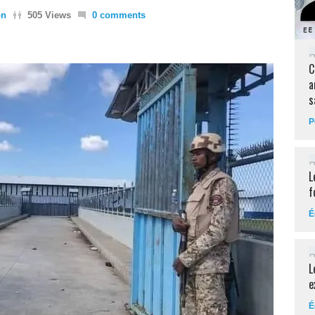
on
505 Views
0 comments
C
a
s
P
L
f
É
L
e
É