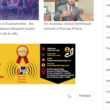
co
cr
e à Ouanaminthe : les
Un nouveau consul dominicain
ED
ataires bloquent toutes
nommé à Port-au-Prince
s de la ville
en
Fo
ha
In
In
La
Politique
Me