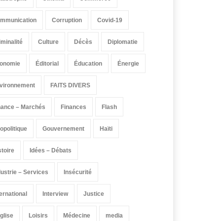
mmunication
Corruption
Covid-19
iminalité
Culture
Décès
Diplomatie
onomie
Éditorial
Éducation
Énergie
vironnement
FAITS DIVERS
nance – Marchés
Finances
Flash
opolitique
Gouvernement
Haïti
stoire
Idées – Débats
dustrie – Services
Insécurité
ternational
Interview
Justice
église
Loisirs
Médecine
media