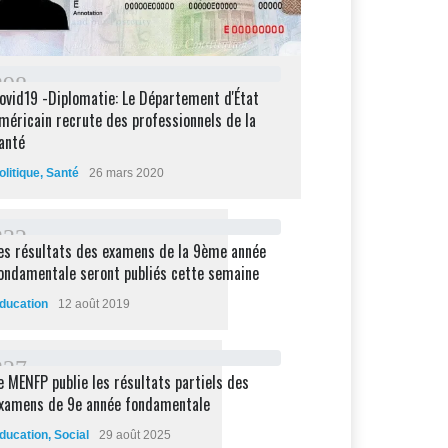
2
9
8
ovid19 -Diplomatie: Le Département d'État
méricain recrute des professionnels de la
anté
olitique
,
Santé
26 mars 2020
2
3
2
es résultats des examens de la 9ème année
ondamentale seront publiés cette semaine
ducation
12 août 2019
2
2
7
e MENFP publie les résultats partiels des
xamens de 9e année fondamentale
ducation
,
Social
29 août 2025