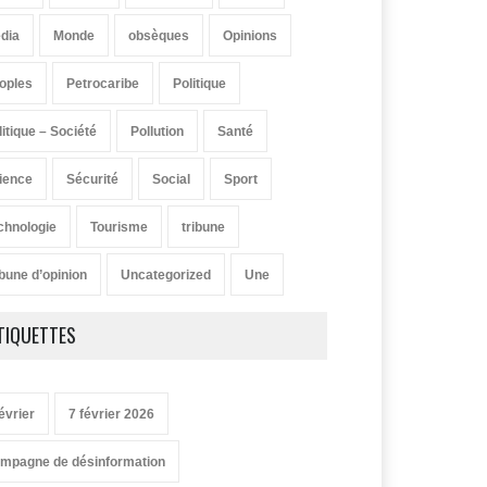
dia
Monde
obsèques
Opinions
oples
Petrocaribe
Politique
litique – Société
Pollution
Santé
ience
Sécurité
Social
Sport
chnologie
Tourisme
tribune
ibune d’opinion
Uncategorized
Une
TIQUETTES
évrier
7 février 2026
mpagne de désinformation