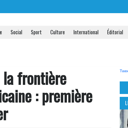
ue
Social
Sport
Culture
International
Éditorial
la frontière
Twee
icaine : première
L
er