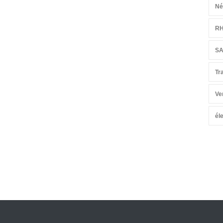
Né
R
S
Tr
Ve
él