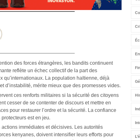
Co
Cr
Éc
En
vention des forces étrangères, les bandits continuent
Fi
mante reflète un échec collectif de la part des
ux qu’internationaux. La population haïtienne, déjà
Gé
t d’instabilité, mérite mieux que des promesses vides.
rvent ces renforts militaires si la sécurité des citoyens
Hi
ent cesser de se contenter de discours et mettre en
In
es pour restaurer l’ordre et la sécurité. La confiance
 protecteurs est en jeu.
In
s actions immédiates et décisives. Les autorités
orces kenyanes, doivent intensifier leurs efforts pour
L’