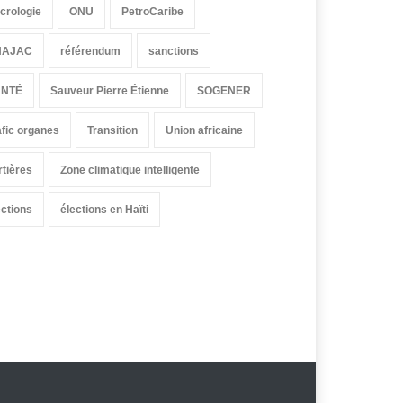
crologie
ONU
PetroCaribe
HAJAC
référendum
sanctions
ANTÉ
Sauveur Pierre Étienne
SOGENER
afic organes
Transition
Union africaine
rtières
Zone climatique intelligente
ections
élections en Haïti