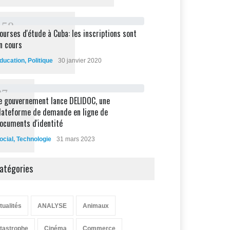
1
5
8
ourses d'étude à Cuba: les inscriptions sont
n cours
ducation
,
Politique
30 janvier 2020
8
7
e gouvernement lance DELIDOC, une
lateforme de demande en ligne de
ocuments d'identité
ocial
,
Technologie
31 mars 2023
atégories
tualités
ANALYSE
Animaux
tastrophe
Cinéma
Commerce