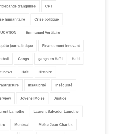
ntrebande d’anguilles
CPT
ise humanitaire
Crise politique
UCATION
Emmanuel Vertilaire
quête journalistique
Financement innovant
otball
Gangs
gangs en Haïti
Haiti
iti news
Haïti
Histoire
frastructure
Insalubrité
Insécurité
terview
Jovenel Moïse
Justice
urent Lamothe
Laurent Salvador Lamothe
tro
Montreal
Moïse Jean-Charles