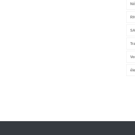
Né
R
S
Tr
Ve
él