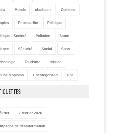
dia
Monde
obsèques
Opinions
oples
Petrocaribe
Politique
litique – Société
Pollution
Santé
ience
Sécurité
Social
Sport
chnologie
Tourisme
tribune
ibune d’opinion
Uncategorized
Une
TIQUETTES
évrier
7 février 2026
mpagne de désinformation