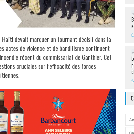
B
e
É
Haïti devait marquer un tournant décisif dans la
 les actes de violence et de banditisme continuent
’incendie récent du commissariat de Ganthier. Cet
L
tions cruciales sur l’efficacité des forces
p
d
aïtiennes.
S
C
Ac
Ca