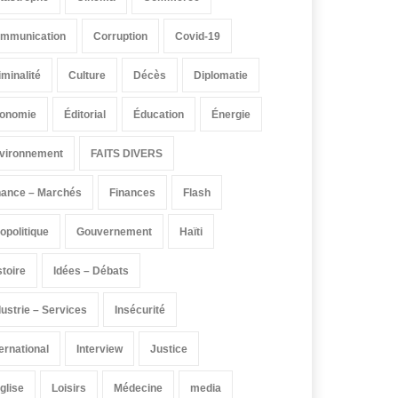
mmunication
Corruption
Covid-19
iminalité
Culture
Décès
Diplomatie
onomie
Éditorial
Éducation
Énergie
vironnement
FAITS DIVERS
nance – Marchés
Finances
Flash
opolitique
Gouvernement
Haïti
stoire
Idées – Débats
dustrie – Services
Insécurité
ternational
Interview
Justice
église
Loisirs
Médecine
media