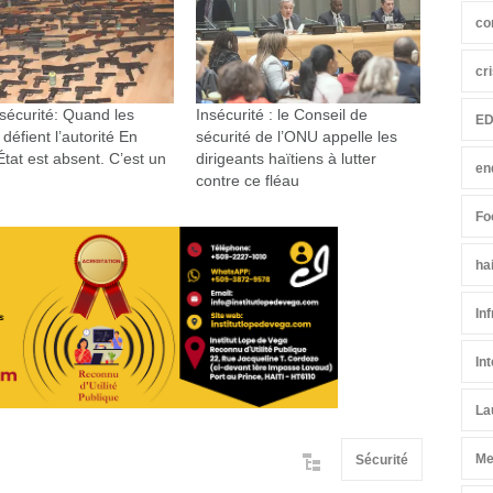
co
cr
nsécurité: Quand les
Insécurité : le Conseil de
ED
 défient l’autorité En
sécurité de l’ONU appelle les
’État est absent. C’est un
dirigeants haïtiens à lutter
en
contre ce fléau
Fo
ha
In
In
La
Me
Sécurité