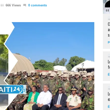
666 Views
0 comments
C
a
s
P
L
f
É
L
e
É