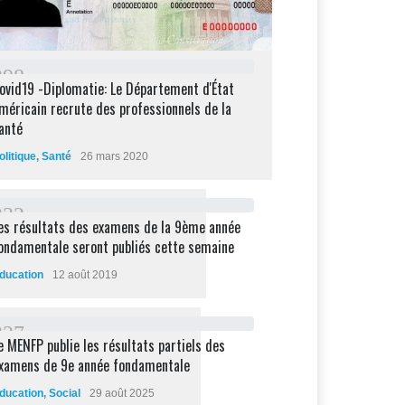
2
9
8
ovid19 -Diplomatie: Le Département d'État
méricain recrute des professionnels de la
anté
olitique
,
Santé
26 mars 2020
2
3
2
es résultats des examens de la 9ème année
ondamentale seront publiés cette semaine
ducation
12 août 2019
2
2
7
e MENFP publie les résultats partiels des
xamens de 9e année fondamentale
ducation
,
Social
29 août 2025