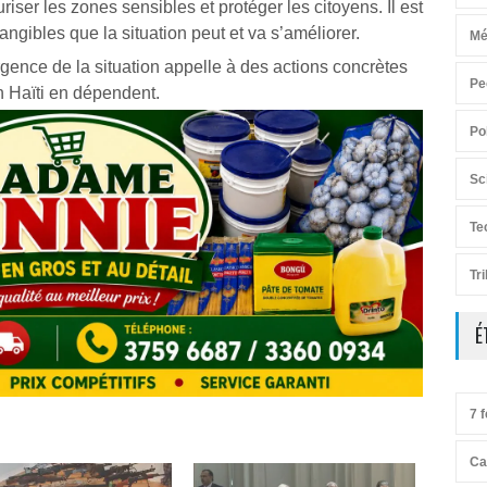
iser les zones sensibles et protéger les citoyens. Il est
angibles que la situation peut et va s’améliorer.
Mé
gence de la situation appelle à des actions concrètes
Pe
en Haïti en dépendent.
Po
Sc
Te
Tr
É
7 f
Ca