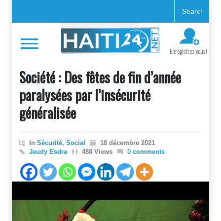
Enregistrez-vous!
Société : Des fêtes de fin d’année
paralysées par l’insécurité
généralisée
In
Sécurité
,
Social
18 décembre 2021
Jeudy Esdra
488 Views
0 comments