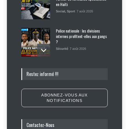
en Haïti
Social
,
Sport
7 août 2026
Police nationale : les divisions
internes profitent-elles aux gangs
?
Sécurité
7 août 2026
Affaire Jovenel Moïse : peur
Restez informé !!!
d’affronter la justice, Jean Monard
Métellus de nouveau convoqué par
le juge Jean Denis Cyprien
Justice
,
Sécurité
6 août 2026
ABONNEZ-VOUS AUX
NOTIFICATIONS
Retards, bagages perdus,
accidents : ce que chaque
passager doit savoir avant de
prendre l'avion
Contactez-Nous
Finance - Marchés
,
Industrie -