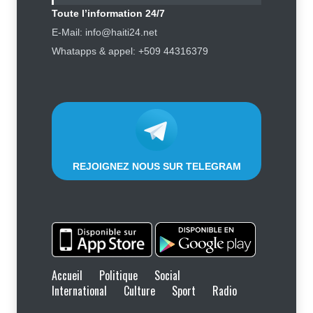
Services
,
Social
,
Sport
Toute l’information 24/7
6 août 2026
E-Mail: info@haiti24.net
Tennessee, Andy Ogles, proche de
Whatapps & appel: +509 44316379
Trump et anti immigration, tombe
lors de la primaire républicaine
Politique
7 août 2026
REJOIGNEZ NOUS SUR TELEGRAM
Accueil
Politique
Social
International
Culture
Sport
Radio