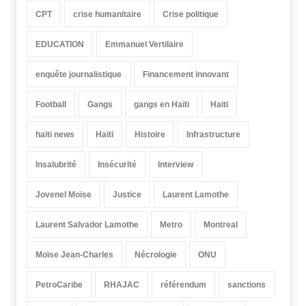
CPT
crise humanitaire
Crise politique
EDUCATION
Emmanuel Vertilaire
enquête journalistique
Financement innovant
Football
Gangs
gangs en Haïti
Haiti
haiti news
Haïti
Histoire
Infrastructure
Insalubrité
Insécurité
Interview
Jovenel Moïse
Justice
Laurent Lamothe
Laurent Salvador Lamothe
Metro
Montreal
Moïse Jean-Charles
Nécrologie
ONU
PetroCaribe
RHAJAC
référendum
sanctions