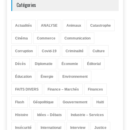
Catégories
Actualités
ANALYSE
Animaux
Catastrophe
Cinéma
Commerce
Communication
Corruption
Covid-19
Criminalité
Culture
Décès
Diplomatie
Économie
Éditorial
Éducation
Énergie
Environnement
FAITS DIVERS
Finance – Marchés
Finances
Flash
Géopolitique
Gouvernement
Haïti
Histoire
Idées – Débats
Industrie – Services
Insécurité
International
Interview
Justice