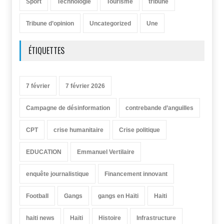
Sport
Technologie
Tourisme
tribune
Tribune d’opinion
Uncategorized
Une
ÉTIQUETTES
7 février
7 février 2026
Campagne de désinformation
contrebande d’anguilles
CPT
crise humanitaire
Crise politique
EDUCATION
Emmanuel Vertilaire
enquête journalistique
Financement innovant
Football
Gangs
gangs en Haïti
Haiti
haiti news
Haïti
Histoire
Infrastructure