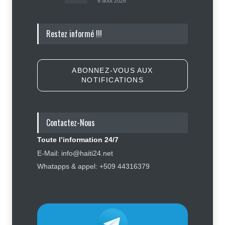
6 août 2026
Haïti : Sandra Paulemon appelle à
Restez informé !!!
accélérer la campagne de
sensibilisation en vue des
élections
Politique
5 août 2026
ABONNEZ-VOUS AUX
NOTIFICATIONS
Appuyé par les États-Unis, le
gouvernement resserre son
dispositif sécuritaire
Contactez-Nous
Sécurité
5 août 2026
Toute l’information 24/7
Symbole d’échec politique, Youri
E-Mail: info@haiti24.net
Latortue aujourd’hui en quête de
Whatapps & appel: +509 44316379
réhabilitation
Politique
5 août 2026