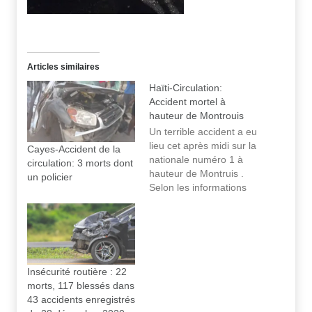
Articles similaires
Haïti-Circulation:
Accident mortel à
hauteur de Montrouis
Un terrible accident a eu
lieu cet après midi sur la
Cayes-Accident de la
nationale numéro 1 à
circulation: 3 morts dont
hauteur de Montruis .
un policier
Selon les informations
recueillies par les
habitants de zone, un
camion qui transporte
des merchandises est
entré en collision avec
une camionette qui
Insécurité routière : 22
assure le trajet
morts, 117 blessés dans
Montruis/Saint- Marc.
43 accidents enregistrés