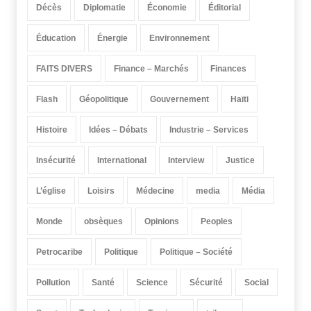
Décès
Diplomatie
Économie
Éditorial
Éducation
Énergie
Environnement
FAITS DIVERS
Finance – Marchés
Finances
Flash
Géopolitique
Gouvernement
Haïti
Histoire
Idées – Débats
Industrie – Services
Insécurité
International
Interview
Justice
L’église
Loisirs
Médecine
media
Média
Monde
obsèques
Opinions
Peoples
Petrocaribe
Politique
Politique – Société
Pollution
Santé
Science
Sécurité
Social