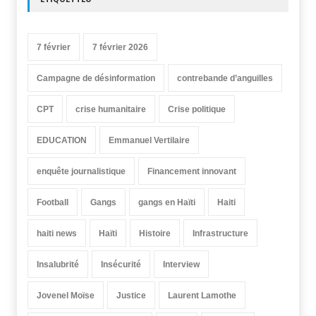
7 février
7 février 2026
Campagne de désinformation
contrebande d’anguilles
CPT
crise humanitaire
Crise politique
EDUCATION
Emmanuel Vertilaire
enquête journalistique
Financement innovant
Football
Gangs
gangs en Haïti
Haiti
haiti news
Haïti
Histoire
Infrastructure
Insalubrité
Insécurité
Interview
Jovenel Moïse
Justice
Laurent Lamothe