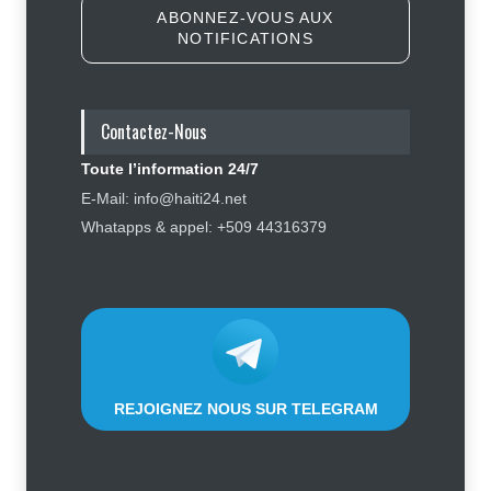
ABONNEZ-VOUS AUX
NOTIFICATIONS
Police nationale : les divisions
internes profitent-elles aux gangs
?
Contactez-Nous
Sécurité
7 août 2026
Toute l’information 24/7
Carburants : après trois baisses
E-Mail: info@haiti24.net
successives, les prix repartent à
Whatapps & appel: +509 44316379
la hausse, le gouvernement prend
partie pour la population
Économie
,
Social
8 août 2026
REJOIGNEZ NOUS SUR TELEGRAM