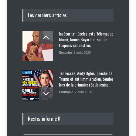
Les derniers articles
Insécurité : Ecclésiaste Télémaque
libéré, James Boyard et sa fille
toujours séquestrés
Sécurité
8 août 2026
Tennessee, Andy Ogles, proche de
Trump et anti immigration, tombe
lors de la primaire républicaine
Politique
7 août 2026
Journalisme sportif : l'urgence de
Restez informé !!!
former de véritables spécialistes
en Haïti
Social
,
Sport
7 août 2026