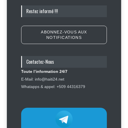
Appuyé par les États-Unis, le
Restez informé !!!
gouvernement resserre son
dispositif sécuritaire
Sécurité
5 août 2026
ABONNEZ-VOUS AUX
NOTIFICATIONS
Symbole d’échec politique, Youri
Latortue aujourd’hui en quête de
réhabilitation
Contactez-Nous
Politique
5 août 2026
Toute l’information 24/7
Affaire Jovenel Moïse : peur
E-Mail: info@haiti24.net
d’affronter la justice, Jean Monard
Whatapps & appel: +509 44316379
Métellus de nouveau convoqué par
le juge Jean Denis Cyprien
Justice
,
Sécurité
6 août 2026