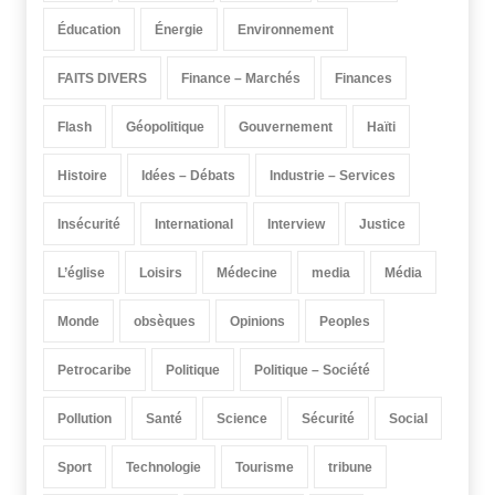
Éducation
Énergie
Environnement
FAITS DIVERS
Finance – Marchés
Finances
Flash
Géopolitique
Gouvernement
Haïti
Histoire
Idées – Débats
Industrie – Services
Insécurité
International
Interview
Justice
L’église
Loisirs
Médecine
media
Média
Monde
obsèques
Opinions
Peoples
Petrocaribe
Politique
Politique – Société
Pollution
Santé
Science
Sécurité
Social
Sport
Technologie
Tourisme
tribune