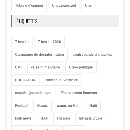
Tribune d’opinion
Uncategorized
Une
ÉTIQUETTES
7 février
7 février 2026
Campagne de désinformation
contrebande d’anguilles
CPT
crise humanitaire
Crise politique
EDUCATION
Emmanuel Vertilaire
enquête journalistique
Financement innovant
Football
Gangs
gangs en Haïti
Haiti
haiti news
Haïti
Histoire
Infrastructure