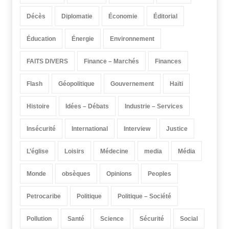
Décès
Diplomatie
Économie
Éditorial
Éducation
Énergie
Environnement
FAITS DIVERS
Finance – Marchés
Finances
Flash
Géopolitique
Gouvernement
Haïti
Histoire
Idées – Débats
Industrie – Services
Insécurité
International
Interview
Justice
L’église
Loisirs
Médecine
media
Média
Monde
obsèques
Opinions
Peoples
Petrocaribe
Politique
Politique – Société
Pollution
Santé
Science
Sécurité
Social