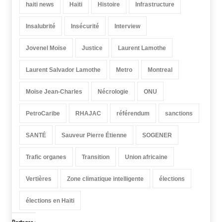
haiti news
Haïti
Histoire
Infrastructure
Insalubrité
Insécurité
Interview
Jovenel Moïse
Justice
Laurent Lamothe
Laurent Salvador Lamothe
Metro
Montreal
Moïse Jean-Charles
Nécrologie
ONU
PetroCaribe
RHAJAC
référendum
sanctions
SANTÉ
Sauveur Pierre Étienne
SOGENER
Trafic organes
Transition
Union africaine
Vertières
Zone climatique intelligente
élections
élections en Haïti