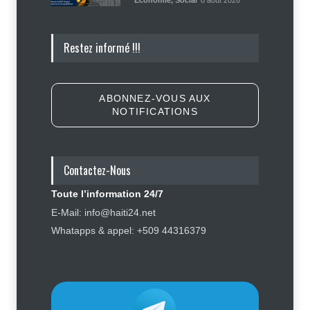
Économie
,
Social
8 août 2026
Insécurité : Ecclésiaste Télémaque
Restez informé !!!
libéré, James Boyard et sa fille
toujours séquestrés
Sécurité
8 août 2026
ABONNEZ-VOUS AUX
NOTIFICATIONS
Tennessee, Andy Ogles, proche de
Trump et anti immigration, tombe
lors de la primaire républicaine
Contactez-Nous
Politique
7 août 2026
Toute l’information 24/7
Journalisme sportif : l'urgence de
E-Mail: info@haiti24.net
former de véritables spécialistes
Whatapps & appel: +509 44316379
en Haïti
Social
,
Sport
7 août 2026