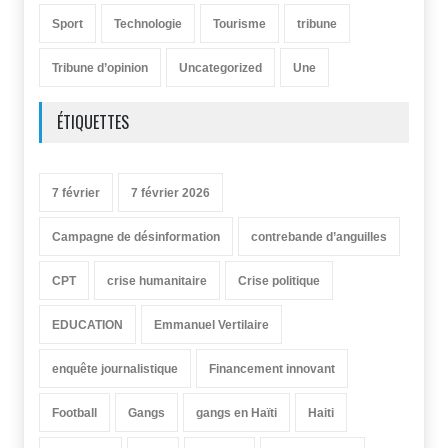
Sport
Technologie
Tourisme
tribune
Tribune d’opinion
Uncategorized
Une
ÉTIQUETTES
7 février
7 février 2026
Campagne de désinformation
contrebande d’anguilles
CPT
crise humanitaire
Crise politique
EDUCATION
Emmanuel Vertilaire
enquête journalistique
Financement innovant
Football
Gangs
gangs en Haïti
Haiti