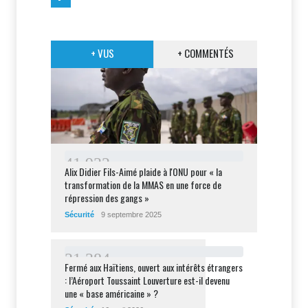
+ VUS
+ COMMENTÉS
4
1
9
3
2
Alix Didier Fils-Aimé plaide à l'ONU pour « la
transformation de la MMAS en une force de
répression des gangs »
Sécurité
9 septembre 2025
3
1
3
8
4
Fermé aux Haïtiens, ouvert aux intérêts étrangers
: l’Aéroport Toussaint Louverture est-il devenu
une « base américaine » ?