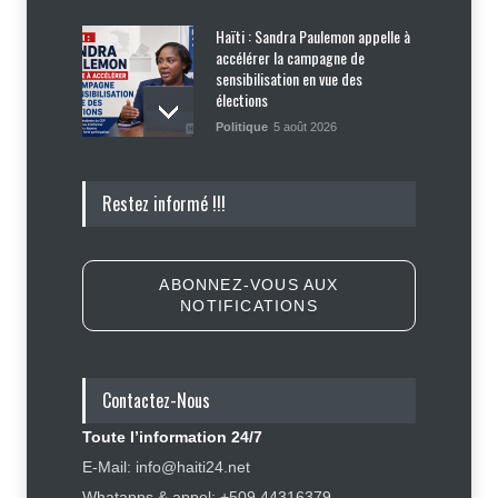
Haïti : Sandra Paulemon appelle à
accélérer la campagne de
sensibilisation en vue des
élections
Politique
5 août 2026
Appuyé par les États-Unis, le
Restez informé !!!
gouvernement resserre son
dispositif sécuritaire
Sécurité
5 août 2026
ABONNEZ-VOUS AUX
NOTIFICATIONS
Symbole d’échec politique, Youri
Latortue aujourd’hui en quête de
réhabilitation
Contactez-Nous
Politique
5 août 2026
Toute l’information 24/7
Haïti : les plaintes contre Sunrise
E-Mail: info@haiti24.net
Airways se multiplient, des clients
Whatapps & appel: +509 44316379