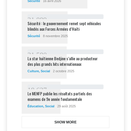
Sécurité
16 avril 2026
2
1
8
8
9
Sécurité : le gouvernement remet sept véhicules
blindés aux Forces Armées d’Haïti
Sécurité
8 novembre 2025
2
1
5
8
0
La star haïtienne Bedjine s’allie au producteur
des plus grands hits internationaux
Culture
,
Social
2 octobre 2025
1
8
6
3
7
Le MENFP publie les résultats partiels des
examens de 9e année fondamentale
Éducation
,
Social
29 août 2025
SHOW MORE