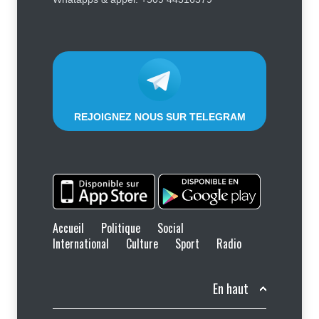
réclament des mesures contre la
compagnie
Justice
,
Sécurité
5 août 2026
REJOIGNEZ NOUS SUR TELEGRAM
Accueil
Politique
Social
International
Culture
Sport
Radio
En haut