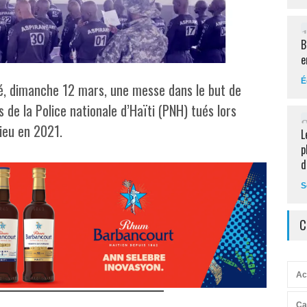
B
e
É
sé, dimanche 12 mars, une messe dans le but de
de la Police nationale d’Haïti (PNH) tués lors
Dieu en 2021.
L
p
d
S
C
Ac
Ca