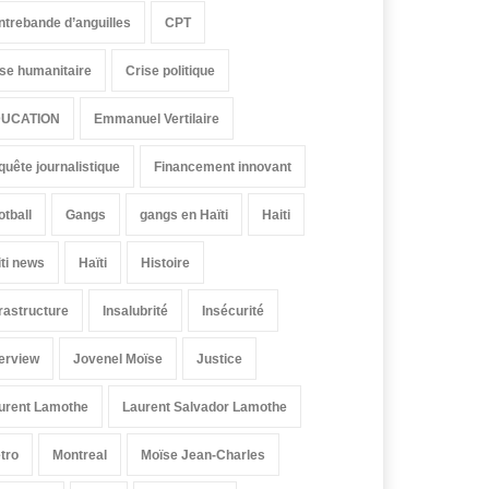
ntrebande d’anguilles
CPT
ise humanitaire
Crise politique
UCATION
Emmanuel Vertilaire
quête journalistique
Financement innovant
otball
Gangs
gangs en Haïti
Haiti
iti news
Haïti
Histoire
frastructure
Insalubrité
Insécurité
terview
Jovenel Moïse
Justice
urent Lamothe
Laurent Salvador Lamothe
tro
Montreal
Moïse Jean-Charles