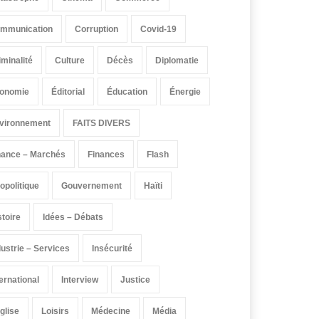
mmunication
Corruption
Covid-19
iminalité
Culture
Décès
Diplomatie
onomie
Éditorial
Éducation
Énergie
vironnement
FAITS DIVERS
nance – Marchés
Finances
Flash
opolitique
Gouvernement
Haïti
stoire
Idées – Débats
dustrie – Services
Insécurité
ternational
Interview
Justice
église
Loisirs
Médecine
Média