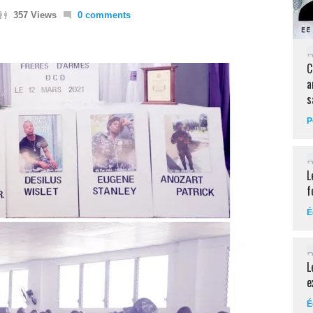
357 Views
0 comments
C
a
s
P
L
f
É
L
e
É