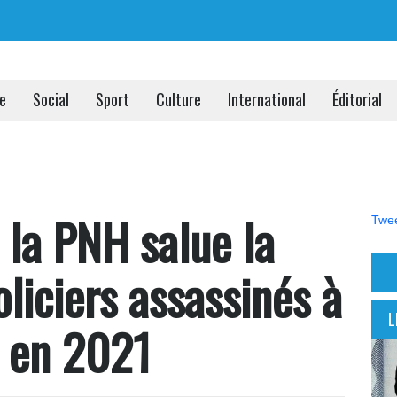
ue
Social
Sport
Culture
International
Éditorial
 la PNH salue la
Twee
liciers assassinés à
L
u en 2021