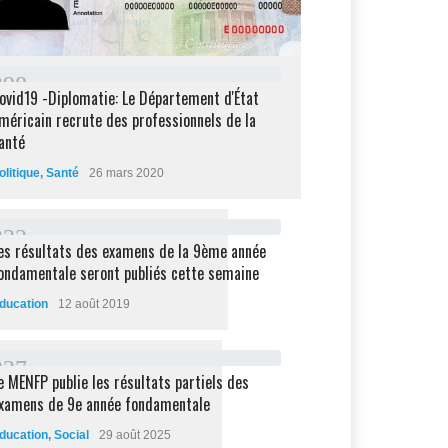
2
9
8
ovid19 -Diplomatie: Le Département d'État
méricain recrute des professionnels de la
anté
olitique
,
Santé
26 mars 2020
2
3
2
es résultats des examens de la 9ème année
ondamentale seront publiés cette semaine
ducation
12 août 2019
2
2
7
e MENFP publie les résultats partiels des
xamens de 9e année fondamentale
ducation
,
Social
29 août 2025