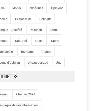
dia
Monde
obsèques
Opinions
oples
Petrocaribe
Politique
litique – Société
Pollution
Santé
ience
Sécurité
Social
Sport
chnologie
Tourisme
tribune
ibune d’opinion
Uncategorized
Une
TIQUETTES
évrier
7 février 2026
mpagne de désinformation