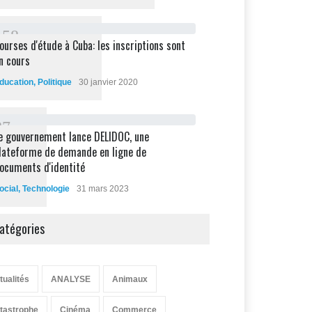
1
5
8
ourses d'étude à Cuba: les inscriptions sont
n cours
ducation
,
Politique
30 janvier 2020
8
7
e gouvernement lance DELIDOC, une
lateforme de demande en ligne de
ocuments d'identité
ocial
,
Technologie
31 mars 2023
atégories
tualités
ANALYSE
Animaux
tastrophe
Cinéma
Commerce