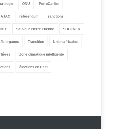
crologie
ONU
PetroCaribe
HAJAC
référendum
sanctions
ANTÉ
Sauveur Pierre Étienne
SOGENER
afic organes
Transition
Union africaine
rtières
Zone climatique intelligente
ections
élections en Haïti