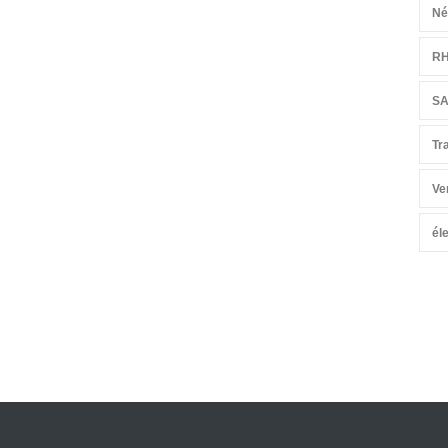
Né
R
S
Tr
Ve
él