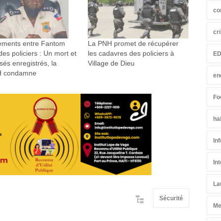
co
cr
tements entre Fantom
La PNH promet de récupérer
des policiers : Un mort et
les cadavres des policiers à
ED
sés enregistrés, la
Village de Dieu
 condamne
en
Fo
ha
In
In
La
Sécurité
Me