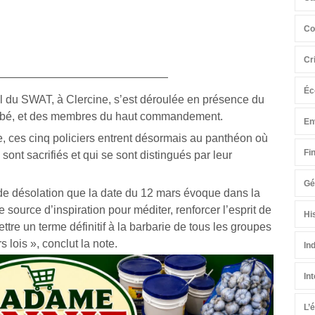
Co
Cr
Éc
l du SWAT, à Clercine, s’est déroulée en présence du
 Elbé, et des membres du haut commandement.
En
re, ces cinq policiers entrent désormais au panthéon où
Fi
ont sacrifiés et qui se sont distingués par leur
Gé
 de désolation que la date du 12 mars évoque dans la
e source d’inspiration pour méditer, renforcer l’esprit de
Hi
ttre un terme définitif à la barbarie de tous les groupes
s lois », conclut la note.
In
In
L’