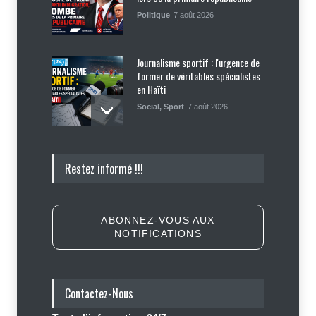
Politique
7 août 2026
Journalisme sportif : l'urgence de
former de véritables spécialistes
en Haïti
Social
,
Sport
7 août 2026
Police nationale : les divisions
Restez informé !!!
internes profitent-elles aux gangs
?
Sécurité
7 août 2026
ABONNEZ-VOUS AUX
NOTIFICATIONS
Affaire Jovenel Moïse : peur
d’affronter la justice, Jean Monard
Métellus de nouveau convoqué par
le juge Jean Denis Cyprien
Contactez-Nous
Justice
,
Sécurité
6 août 2026