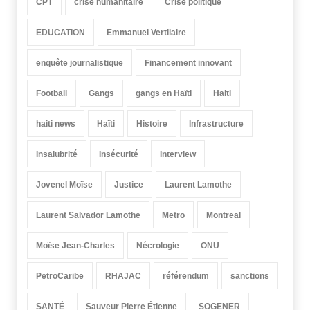
CPT
crise humanitaire
Crise politique
EDUCATION
Emmanuel Vertilaire
enquête journalistique
Financement innovant
Football
Gangs
gangs en Haïti
Haiti
haiti news
Haïti
Histoire
Infrastructure
Insalubrité
Insécurité
Interview
Jovenel Moïse
Justice
Laurent Lamothe
Laurent Salvador Lamothe
Metro
Montreal
Moïse Jean-Charles
Nécrologie
ONU
PetroCaribe
RHAJAC
référendum
sanctions
SANTÉ
Sauveur Pierre Étienne
SOGENER