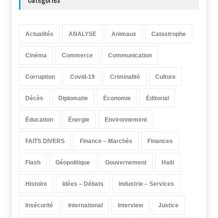
Actualités
ANALYSE
Animaux
Catastrophe
Cinéma
Commerce
Communication
Corruption
Covid-19
Criminalité
Culture
Décès
Diplomatie
Économie
Éditorial
Éducation
Énergie
Environnement
FAITS DIVERS
Finance – Marchés
Finances
Flash
Géopolitique
Gouvernement
Haïti
Histoire
Idées – Débats
Industrie – Services
Insécurité
International
Interview
Justice