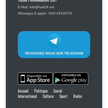
Toute l’information 24/7
Retards, bagages perdus,
E-Mail: info@haiti24.net
accidents : ce que chaque
Whatapps & appel: +509 44316379
passager doit savoir avant de
prendre l'avion
Finance - Marchés
,
Industrie -
Services
,
Social
,
Sport
6 août 2026
REJOIGNEZ NOUS SUR TELEGRAM
Accueil
Politique
Social
International
Culture
Sport
Radio